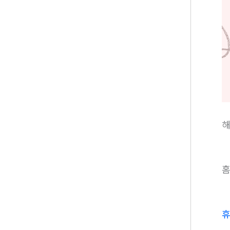
해
홈
휴