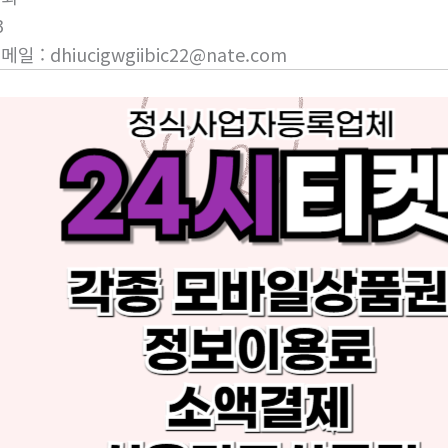
3
이메일
:
dhiucigwgiibic22@nate.com