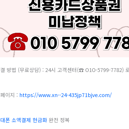
결 방법 (무료상담) : 24시 고객센터(☎ O1O-5799-7782
페이지 :
https://www.xn--24-435jp71bjve.com/
대폰 소액결제 현금화
완전 정복