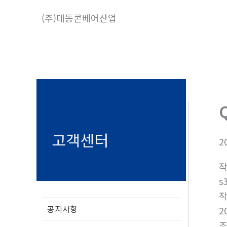
콘
(주)대동콘베어산업
텐
츠
로
건
너
뛰
기
고객센터
2
s
공지사항
2