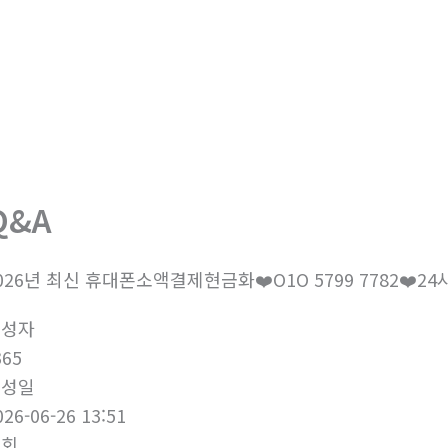
회사소개
제품소개
부
Q&A
026년 최신 휴대폰소액결제현금화❤️O1O 5799 7782❤️
작성자
365
작성일
026-06-26 13:51
조회