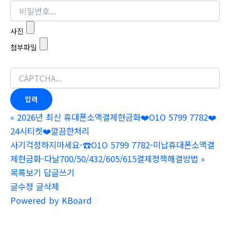
사진
첨부파일
«
2026년 최신 휴대폰소액결제현금화❤️O1O 5799 7782❤️
24시티켓❤️깔끔한처리
사기걱정하지마세요-☎O1O 5799 7782-미납휴대폰소액결
제현금화-다날700/50/432/605/615결제정책해결방법
»
목록보기
답글쓰기
글수정
글삭제
Powered by KBoard