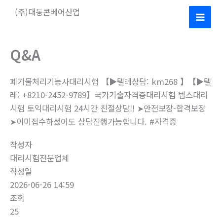
콘
(주)대동콘베어산업
텐
Mai
츠
로
Men
Q&A
건
너
폐기물처리기능사대리시험 【▶텔레상담: km268 】【▶텔
뛰
레: +8210-2452-9789】국가기술자격증대리시험 텝스대리
기
시험 토익대리시험 24시간 친절상담!! ➤안전보장-합격보장
➤이미접수하셨어도 상담진행가능합니다. #자격증
작성자
대리시험전문업체
작성일
2026-06-26 14:59
조회
25