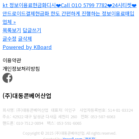
kt 정보이용료현금화디시❤️Call O1O 5799 7782❤️24시티켓❤️
안드로이드결제현금화 한도 간편하게 진행하는 정보이용료매입
업체
»
목록보기
답글쓰기
글수정
글삭제
Powered by KBoard
이용약관
개인정보처리방침
(주)대동콘베어산업
회사명: (주)대동콘베어산업 대표자: 이인구
사업자등록번호: 514-81-83324
주소: 42922 대구 달성군 다사읍 세천리 260
전화: 053-587-6063
핸드폰: 010-7512-0894
팩스: 053-591-6065
Copyright © 2025 (주)대동콘베어산업. All rights reserved.
Created by
Yescall.com
[
관리자
]