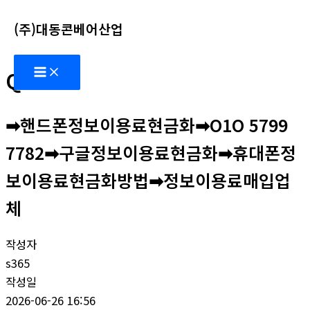
콘
(주)대동콘베어산업
텐
츠
Main
로
Q&A
Menu
건
너
➡핸드폰정보이용료현금화➡O1O 5799
뛰
기
7782➡구글정보이용료현금화➡휴대폰정
보이용료현금화방법➡정보이용료매입업
체
작성자
s365
작성일
2026-06-26 16:56