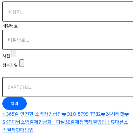
비밀번호
사진
첨부파일
«
365일 안전한 소액개인급전❤️O1O 5799 7782❤️24시티켓❤️
SKT미납소액결제현금화ㅣ다날50결제정책해결방법ㅣ휴대폰소
액결제판매방법