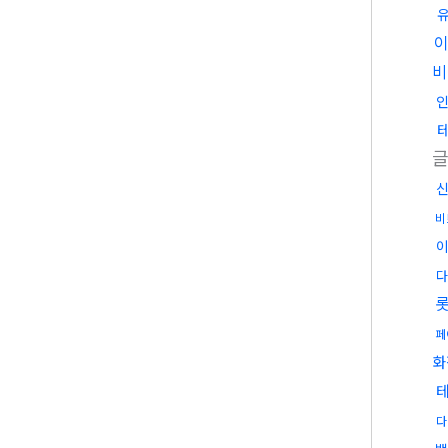
이
비
비
이
다
페
화
다