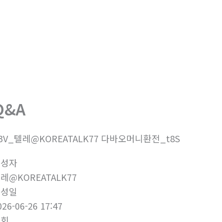
회사소개
제품소개
부
Q&A
3V_텔레@KOREATALK77 다바오머니환전_t8S
작성자
레@KOREATALK77
작성일
026-06-26 17:47
조회