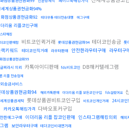
화점상품권현금화99
페이스북해킹가격
신분증제작
신세계상품권현금화94%
백화점상품권현금화92
테더무통 테더전송대행
에그구매
이더리움 리플코인구매
스타해킹
비트코인퀵거래
테더코인송금
롯
롯데상품권현금화94
더코인판매함
블랙키워드
안전한라우터구매
라우터구
테더코인직거래
라우터판매
화점상품권현금화99
카톡아이디판매
DB해커텔레그램
글찌라시 의뢰
fds비트코인
론 리플 전송업체
해외송금서비스
신
롯데상품권현금화94
해외카톡판매
이더리움 리플 모든코인구입
fds걸렸어요
롯데상품권비트코인구입
24시코인
세계상품권세탁
비트코인개인거래
다바오포커구입
카카오톡해킹가격
이더리움 리플 잡코인판매
인스타그램해킹의뢰
전한에그구매
해외
레그램
보안라우터구매
테더코인비대면거래