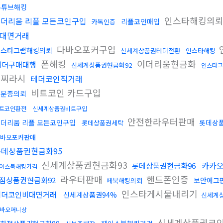
유튜브해킹
인스타해킹의
더리움 리플 모든코인구입
리플코인매입
카톡인증
대면거래
다바오포커구입
인스타그램해킹의뢰
신세계상품권테더전환
인스타해킹
폰해킹
이더리움현금화
테더구매대행
신세계상품권현금화92
인스타그
글찌라시
테더코인직거래
비트코인 카드구입
신분증의뢰
트코인환전
신세계상품권비트구입
안전한라우터판매
더리움 리플 모든코인구입
롯데상품
롯데상품권세탁
바오포커판매
롯데상품권현금화95
신세계상품권현금화93
카카
롯데상품권현금화96
이스북해킹가격
라우터판매
핸드폰인증
점상품권현금화92
보안에그
페북해킹의뢰
인스타게시물내리기
테더코인비대면거래
신세계상품권94%
신세계
바오머니상
신세계상품권코