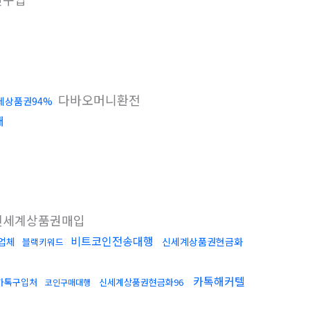
다바오머니환전
데상품권94%
매
세계상품권매입
비트코인전송대행
업체
신세계상품권현금화
블랙키워드
카톡해커텔
카톡구입처
신세계상품권현금화96
코인구매대행