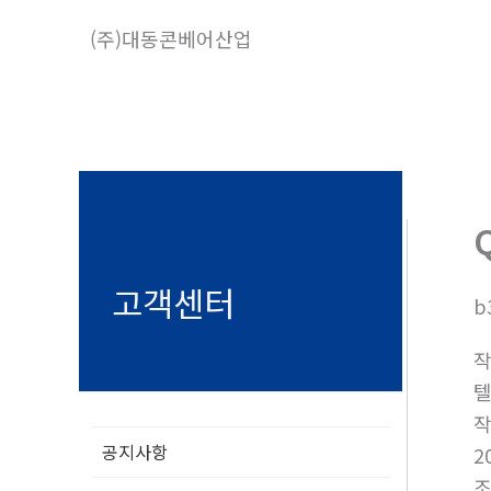
콘
(주)대동콘베어산업
텐
츠
로
건
너
뛰
기
고객센터
b
텔
공지사항
2