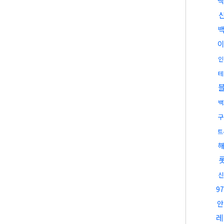
백
인
테
백
구
트
신
97
안