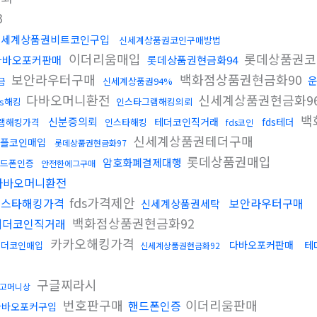
3
신세계상품권비트코인구입
신세계상품권코인구매방법
이더리움매입
롯데상품권
다바오포커판매
롯데상품권현금화94
보안라우터구매
백화점상품권현금화90
금
신세계상품권94%
다바오머니환전
신세계상품권현금화9
ds해킹
인스타그램해킹의뢰
백
신분증의뢰
테더코인직거래
fds테더
램해킹가격
인스타해킹
fds코인
신세계상품권테더구매
플코인매입
롯데상품권현금화97
롯데상품권매입
암호화폐결제대행
핸드폰인증
안전한에그구매
다바오머니환전
fds가격제안
인스타해킹가격
보안라우터구매
신세계상품권세탁
백화점상품권현금화92
테더코인직거래
카카오해킹가격
다바오포커판매
테
테더코인매입
신세계상품권현금화92
구글찌라시
고머니상
번호판구매
이더리움판매
핸드폰인증
다바오포커구입