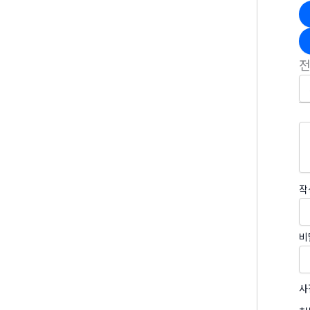
작
비
사