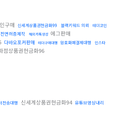
코인구매
신세계상품권현금화99
블랙키워드 의뢰
테더코인
에그판매
운전면허증제작
해외카톡생성
6
다바오포커판매
암호화폐결제대행
인스타
테더구매대행
화점상품권현금화96
신세계상품권현금화94
유튜브영상내리
더전송대행