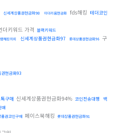
뢰
fds해킹
테더코인
신세계상품권현금화98
이더리움현금화
언더키워드 가격
블랙키워드
구
신세계상품권현금화97
램해킹의뢰
롯데상품권현금화96
권현금화93
신세계상품권현금화94%
오톡구매
코인전송대행
백
판매
페이스북해킹
상품권코인구매
롯데상품권현금화91
인구입