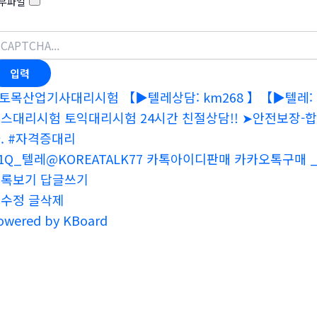
부파일
토목산업기사대리시험 【▶텔레상담: km268 】【▶텔레: +
스대리시험 토익대리시험 24시간 친절상담!! ➤안전보장
. #자격증대리
1Q_텔레@KOREATALK77 카톡아이디판매 카카오톡구매 _
목록보기
답글쓰기
글수정
글삭제
owered by KBoard