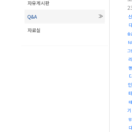
자유게시판
2
Q&A
자료실
송
f
그
리
기
망