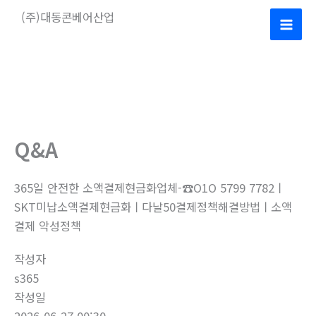
콘
(주)대동콘베어산업
텐
Mai
츠
로
Men
건
너
뛰
기
Q&A
365일 안전한 소액결제현금화업체-☎O1O 5799 7782ㅣ
SKT미납소액결제현금화ㅣ다날50결제정책해결방법ㅣ소액
결제 악성정책
작성자
s365
작성일