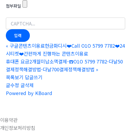
첨부파일
«
구글콘텐츠이용료현금화디시❤️Call O1O 5799 7782❤️24
시티켓❤️간편하게 진행하는 콘텐츠이용료
휴대폰 요금2개월미납소액결제-☎O1O 5799 7782-다날50
결제정책해결방법-다날700결제정책해결방법
»
목록보기
답글쓰기
글수정
글삭제
Powered by KBoard
이용약관
개인정보처리방침