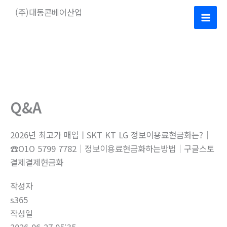
콘
(주)대동콘베어산업
텐
Mai
츠
로
Men
건
너
뛰
기
Q&A
2026년 최고가 매입ㅣSKT KT LG 정보이용료현금화는?｜
☎O1O 5799 7782｜정보이용료현금화하는방법｜구글스토
결제결제현금화
작성자
s365
작성일