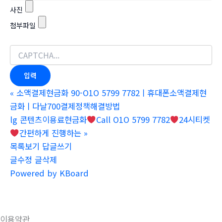
사진
첨부파일
«
소액결제현금화 90-O1O 5799 7782ㅣ휴대폰소액결제현
금화ㅣ다날700결제정책해결방법
lg 콘텐츠이용료현금화
Call O1O 5799 7782
24시티켓
간편하게 진행하는
»
목록보기
답글쓰기
글수정
글삭제
Powered by KBoard
이용약관