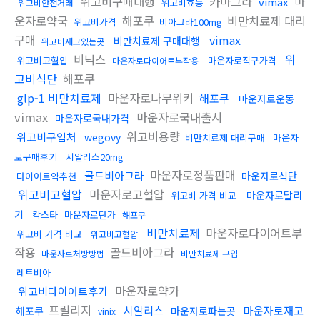
위고비구매대행
카마그라
마
vimax
위고비효능
위고비안전거래
운자로약국
해포쿠
비만치료제 대리
위고비가격
비아그라100mg
구매
vimax
비만치료제 구매대행
위고비재고있는곳
비닉스
위
위고비고혈압
마운자로직구가격
마운자로다이어트부작용
고비식단
해포쿠
glp-1 비만치료제
마운자로나무위키
해포쿠
마운자로운동
vimax
마운자로국내출시
마운자로국내가격
위고비용량
위고비구입처
wegovy
비만치료제 대리구매
마운자
로구매후기
시알리스20mg
마운자로정품판매
골드비아그라
마운자로식단
다이어트약추천
위고비고혈압
마운자로고혈압
마운자로달리
위고비 가격 비교
기
칵스타
마운자로단가
해포쿠
비만치료제
마운자로다이어트부
위고비 가격 비교
위고비고혈압
작용
골드비아그라
마운자로처방방법
비만치료제 구입
레트비아
마운자로약가
위고비다이어트후기
프릴리지
시알리스
마운자로재고
해포쿠
마운자로파는곳
vinix