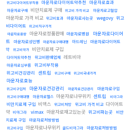
마운자로다이어트약추천
마운자로효과
위고비다이어트부작용
비만치료제 구매
마운자로구매
마운자로고혈압
위고비 가격 비교
마운자로 가격 비교
wegovy
위고
마운자로사는곳
위고비효과
비다이어트
위고비직구가격
마운자로정품판매
마운자로다이어
마운자로병원
마운자로용량
트
마운자로성인병
아드레닌
마운자로다이어트
마운자로구매대행
비만치료제 구입
약
위고비약가
레트비아
위고비판매업체
다이어트약추천
위고비부작용
마운자로심부름
센트립
위고비건강관리
위고비구매
위고비국내가격
마운자로효능
마운자로건강관리
마운자로구입
위고비구입처
마운자로건강관리
마운자로나무위키
센트립
마운자로헬스
위고비구매대행
비아그라
비맥스
다이어트
비만치료제 구입
위고비 가격 비교
위고비처방
약
vimax
마운자로재고있는곳
위고비파는곳
비만
비아그라
치료제 구입
마운자로처방방법
마운자로나무위키
마운자로처방방법
골드비아그라
위고비구입