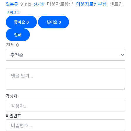
vinix
마운자로용량
마운자로심부름
센트립
있는곳
신기환
비아그라
좋아요
0
싫어요
0
인쇄
전체
0
작성자
비밀번호