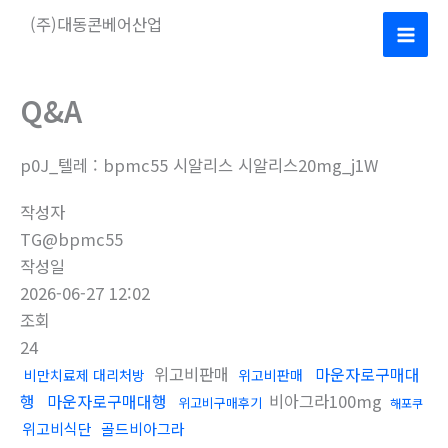
콘
(주)대동콘베어산업
텐
Mai
츠
로
Men
Q&A
건
너
p0J_텔레 : bpmc55 시알리스 시알리스20mg_j1W
뛰
기
작성자
TG@bpmc55
작성일
2026-06-27 12:02
조회
24
위고비판매
마운자로구매대
비만치료제 대리처방
위고비판매
행
마운자로구매대행
비아그라100mg
위고비구매후기
해포쿠
위고비식단
골드비아그라