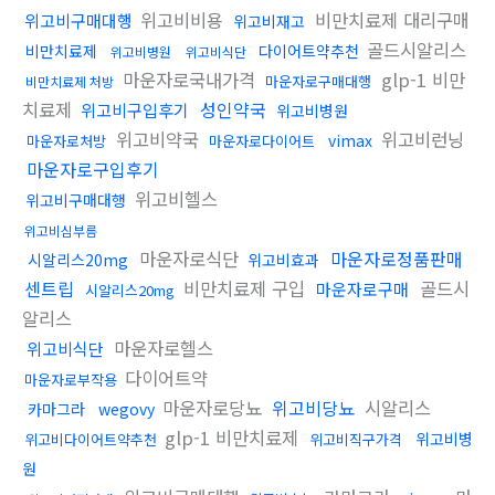
위고비비용
비만치료제 대리구매
위고비구매대행
위고비재고
골드시알리스
비만치료제
다이어트약추천
위고비병원
위고비식단
마운자로국내가격
glp-1 비만
마운자로구매대행
비만치료제 처방
치료제
성인약국
위고비구입후기
위고비병원
위고비약국
위고비런닝
vimax
마운자로처방
마운자로다이어트
마운자로구입후기
위고비헬스
위고비구매대행
위고비심부름
마운자로식단
마운자로정품판매
시알리스20mg
위고비효과
센트립
비만치료제 구입
골드시
마운자로구매
시알리스20mg
알리스
마운자로헬스
위고비식단
다이어트약
마운자로부작용
마운자로당뇨
위고비당뇨
시알리스
카마그라
wegovy
glp-1 비만치료제
위고비병
위고비다이어트약추천
위고비직구가격
원