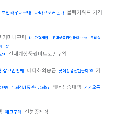
격
블랙키워드 가격
보안라우터구매
다바오포커판매
포커머니판매
fds가격제안
롯데상품권현금화94%
롯데상
머니상
신세계상품권비트코인구입
판매
테더해외송금
카
플 잡코인판매
롯데상품권현금화96
테더전송대행
카카오톡
백화점상품권현금화97
10인증
램
신분증제작
에그구매