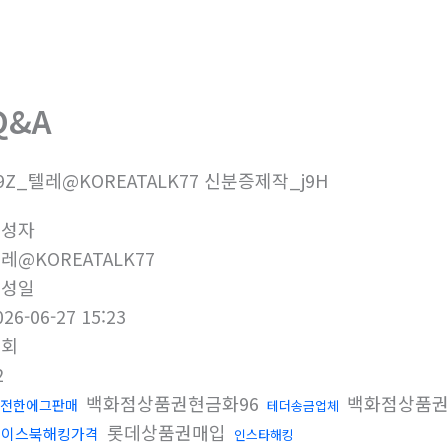
회사소개
제품소개
부
Q&A
9Z_텔레@KOREATALK77 신분증제작_j9H
작성자
레@KOREATALK77
작성일
026-06-27 15:23
조회
2
백화점상품권현금화96
백화점상품권
전한에그판매
테더송금업체
롯데상품권매입
페이스북해킹가격
인스타해킹