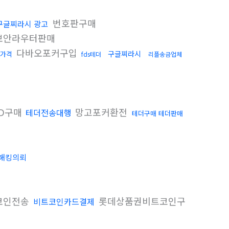
번호판구매
구글찌라시 광고
보안라우터판매
다바오포커구입
구글찌라시
가격
fds테더
리플송금업체
ID구매
망고포커환전
테더전송대행
테더구매 테더판매
해킹의뢰
코인전송
롯데상품권비트코인구
비트코인카드결제