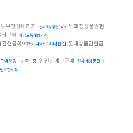
튜브영상내리기
백화점상품권현
신세계상품권94%
우터구매
카카오톡해킹가격
권현금화94%
롯데상품권현금
다바오머니환전
안전한에그구매
그램해킹
카톡인증
신세계상품권테
번호판제작