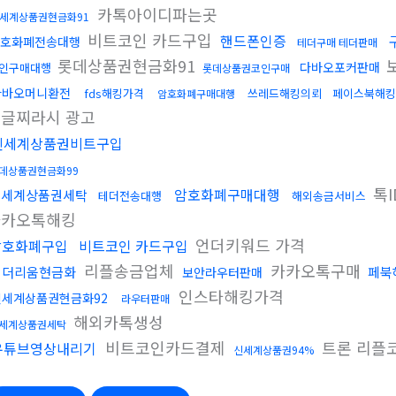
카톡아이디파는곳
세계상품권현금화91
비트코인 카드구입
핸드폰인증
호화폐전송대행
테더구매 테더판매
롯데상품권현금화91
다바오포커판매
인구매대행
롯데상품권코인구매
다바오머니환전
fds해킹가격
쓰레드해킹의뢰
페이스북해킹
암호화폐구매대행
글찌라시 광고
신세계상품권비트구입
데상품권현금화99
톡
암호화폐구매대행
신세계상품권세탁
테더전송대행
해외송금서비스
카카오톡해킹
언더키워드 가격
암호화폐구입
비트코인 카드구입
리플송금업체
카카오톡구매
이더리움현금화
페북
보안라우터판매
인스타해킹가격
신세계상품권현금화92
라우터판매
해외카톡생성
세계상품권세탁
비트코인카드결제
트론 리플
유튜브영상내리기
신세계상품권94%
입