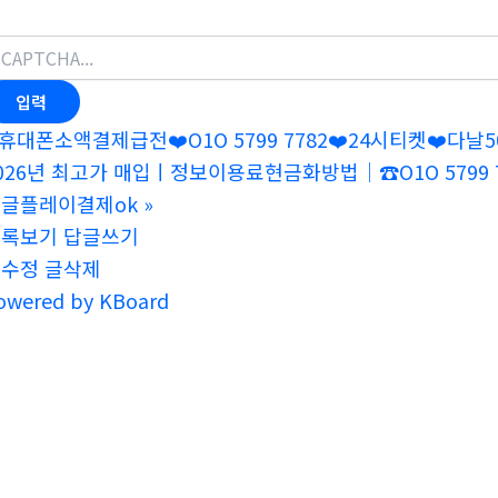
휴대폰소액결제급전❤️O1O 5799 7782❤️24시티켓❤️
026년 최고가 매입ㅣ정보이용료현금화방법｜☎O1O 5799 
글플레이결제ok
»
목록보기
답글쓰기
글수정
글삭제
owered by KBoard