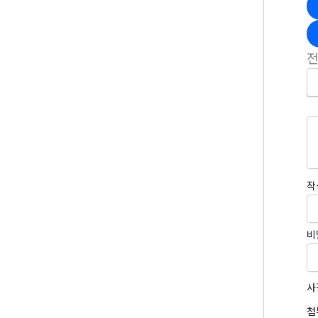
작
비
사
첨