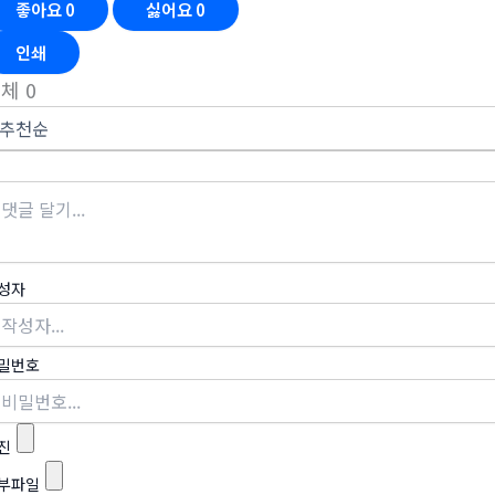
좋아요
0
싫어요
0
인쇄
전체
0
성자
밀번호
진
부파일