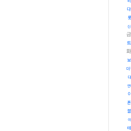
비
다
신
금
화
보
더
언
폰
블
이
테