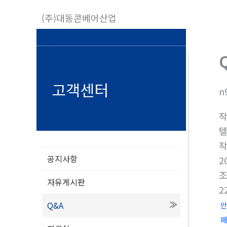
콘
(주)대동콘베어산업
텐
츠
로
건
너
고객센터
n
뛰
기
텔
공지사항
2
자유게시판
2
Q&A
안