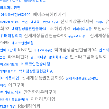
트코인 카드구입
블랙키워드 광고
바오머니환전
페이스북해킹가격
롯데상품권현금화100
신세계상품권세탁
유
코인구매대행
세계상품권94%
보안에그구매
폰해킹
화92
fds해킹가격
보안라
백화점상품권현금화94
테더해외송금
신세계상품권현금화93
신세계상품
트위터해킹의뢰
구글찌라시 광고
94%
테더코인판매함
fds코인
백화점상품권현금화94
인스타
안에그판매
다바오포커구입
라우터판매
인스타그램해킹의뢰
전송
망고머니상
암호화폐구입
비트코인전송대행
다바오포커판매
백화점상품권현금화90
더키워드 가격
신세계상품권현금화96
이더리움매입
신세계상품권현금화91
에그구매
해킹
안전한라우터구매
랙키워드 의뢰
이더리움매입
더리움 리플 잡코인판매
fds해킹의뢰
더코인매입