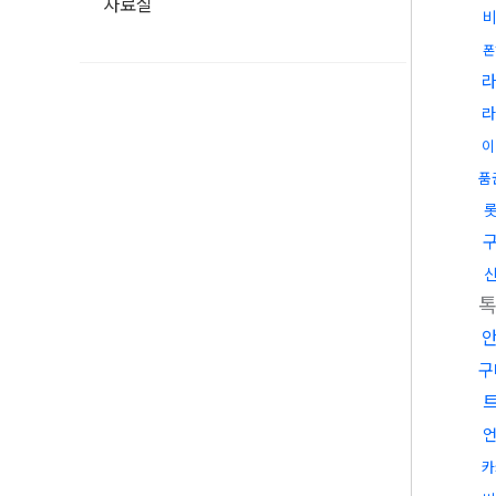
자료실
폰
라
이
품
구
언
카