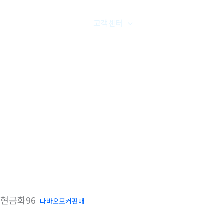
품갤러리
온라인문의
고객센터
오시는길
현금화96
다바오포커판매