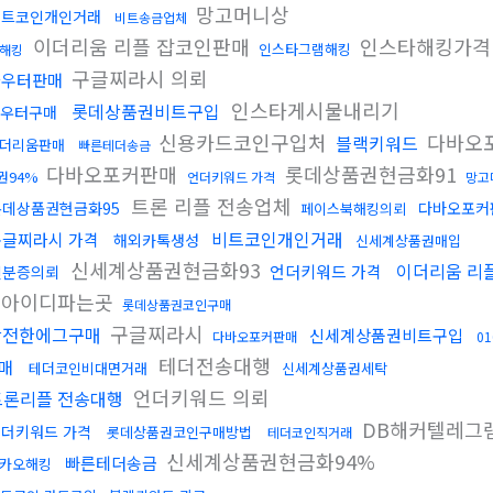
망고머니상
비트코인개인거래
비트송금업체
이더리움 리플 잡코인판매
인스타해킹가
인스타그램해킹
해킹
구글찌라시 의뢰
라우터판매
인스타게시물내리기
롯데상품권비트구입
우터구매
신용카드코인구입처
다바오
블랙키워드
더리움판매
빠른테더송금
다바오포커판매
롯데상품권현금화91
권94%
언더키워드 가격
망고
트론 리플 전송업체
롯데상품권현금화95
다바오포커
페이스북해킹의뢰
비트코인개인거래
구글찌라시 가격
해외카톡생성
신세계상품권매입
신세계상품권현금화93
이더리움 리
언더키워드 가격
신분증의뢰
톡아이디파는곳
롯데상품권코인구매
구글찌라시
안전한에그구매
신세계상품권비트구입
다바오포커판매
0
테더전송대행
매
테더코인비대면거래
신세계상품권세탁
언더키워드 의뢰
트론리플 전송대행
DB해커텔레그
더키워드 가격
롯데상품권코인구매방법
테더코인직거래
신세계상품권현금화94%
빠른테더송금
카오해킹