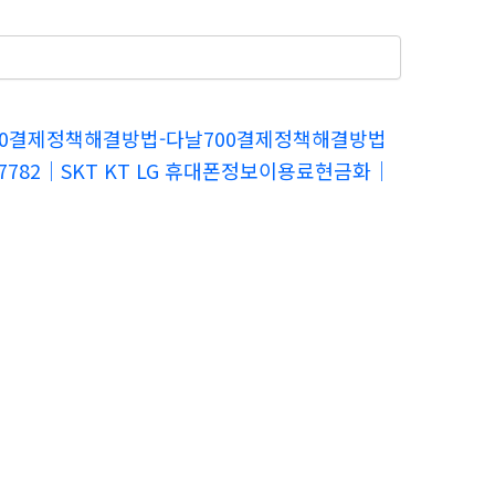
다날50결제정책해결방법-다날700결제정책해결방법
7782｜SKT KT LG 휴대폰정보이용료현금화｜