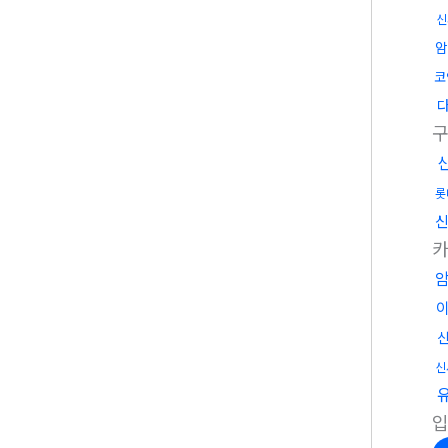
신
암
코
구
롯
신