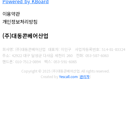
Powered by KBoard
이용약관
개인정보처리방침
(주)대동콘베어산업
회사명: (주)대동콘베어산업 대표자: 이인구
사업자등록번호: 514-81-83324
주소: 42922 대구 달성군 다사읍 세천리 260
전화: 053-587-6063
핸드폰: 010-7512-0894
팩스: 053-591-6065
Copyright © 2025 (주)대동콘베어산업. All rights reserved.
Created by
Yescall.com
[
관리자
]