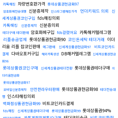
차량번호판가격
롯데상품권현금화97
카톡해킹
신분증제작
언더키워드 의뢰
신
암호화폐전송대행
인스타그램해킹가격
fds해킹의뢰
세계상품권코인구입
신분증의뢰
카톡해킹
신분증제작
암호화폐구입
카톡해커텔레그램
fds걸렸어요
테더구매 테더판매
리플송금업체
롯데상품권현금화90
코인돈세탁 테더거래
이더
리움 리플 잡코인판매
비트코인카드
에그판매
신세계상품권현금화97
다바오포커구입
DB해커텔레그램
결제
해외카톡생성
신세계상품권현금
화96
롯데상품권코인구매
롯데상품권테더구매
신세계상품권테더전환
이
더리움현금화
롯데상품권현금화97
롯데상품권현금화98
안전한라우터판매
테더전송대
모바일신분증제작
인스타해킹의뢰
행
비트코인카드결제
백화점상품권현금화99
롯데상품권94%
fds해킹
신세계상품권테더구매
롯데상품권현금화99
테더코인송금
비트코인환전
카톡계정업체톡ID구매
테더코인판매