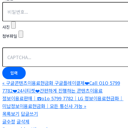
사진
첨부파일
«
구글콘텐츠이용료현금화 구글플레이결제❤️Call O1O 5799
7782❤️24시티켓❤️간편하게 진행하는 콘텐츠이용료
정보이용료판매｜☎o1o 5799 7782｜LG 정보이용료현금화｜
미납정보이용료현금화｜모든 통신사 가능
»
목록보기
답글쓰기
글수정
글삭제