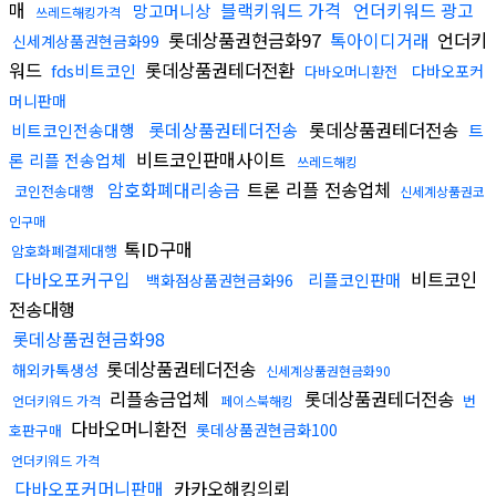
매
블랙키워드 가격
언더키워드 광고
망고머니상
쓰레드해킹가격
롯데상품권현금화97
톡아이디거래
언더키
신세계상품권현금화99
워드
롯데상품권테더전환
fds비트코인
다바오포커
다바오머니환전
머니판매
롯데상품권테더전송
롯데상품권테더전송
비트코인전송대행
트
비트코인판매사이트
론 리플 전송업체
쓰레드해킹
암호화폐대리송금
트론 리플 전송업체
코인전송대행
신세계상품권코
인구매
톡ID구매
암호화폐결제대행
다바오포커구입
비트코인
리플코인판매
백화점상품권현금화96
전송대행
롯데상품권현금화98
롯데상품권테더전송
해외카톡생성
신세계상품권현금화90
리플송금업체
롯데상품권테더전송
번
언더키워드 가격
페이스북해킹
다바오머니환전
롯데상품권현금화100
호판구매
언더키워드 가격
다바오포커머니판매
카카오해킹의뢰