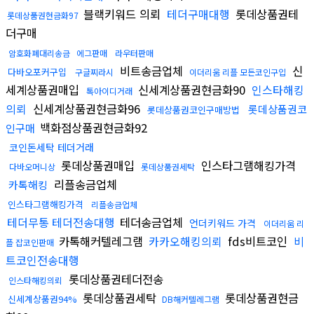
블랙키워드 의뢰
테더구매대행
롯데상품권테
롯데상품권현금화97
더구매
암호화폐대리송금
에그판매
라우터판매
비트송금업체
신
다바오포커구입
구글찌라시
이더리움 리플 모든코인구입
세계상품권매입
신세계상품권현금화90
인스타해킹
톡아이디거래
의뢰
신세계상품권현금화96
롯데상품권코
롯데상품권코인구매방법
백화점상품권현금화92
인구매
코인돈세탁 테더거래
롯데상품권매입
인스타그램해킹가격
다바오머니상
롯데상품권세탁
리플송금업체
카톡해킹
인스타그램해킹가격
리플송금업체
테더무통 테더전송대행
테더송금업체
언더키워드 가격
이더리움 리
카톡해커텔레그램
카카오해킹의뢰
fds비트코인
비
플 잡코인판매
트코인전송대행
롯데상품권테더전송
인스타해킹의뢰
롯데상품권세탁
롯데상품권현금
신세계상품권94%
DB해커텔레그램