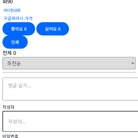
화90
테더현금화
구글찌라시 가격
좋아요
0
싫어요
0
인쇄
전체
0
작성자
비밀번호