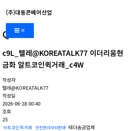
콘
(주)대동콘베어산업
텐
츠
Main
로
Q&A
Menu
건
너
c9L_텔레@KOREATALK77 이더리움현
뛰
기
금화 알트코인퀵거래_c4W
작성자
텔레@KOREATALK77
작성일
2026-06-28 00:40
조회
25
테더송금업체
비트코인퀵거래
안전한라우터판매