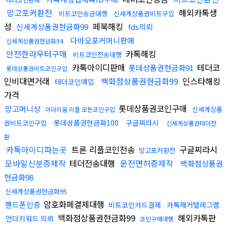
망고포커환전
해외카톡생
비트코인송금대행
신세계상품권비트구입
성
페북해킹
신세계상품권현금화99
fds의뢰
다바오포커머니판매
신세계상품권현금화94
안전한라우터구매
카톡해킹
비트코인전송대행
카톡아이디판매
테더코
롯데상품권현금화91
롯데상품권비트코인구입
인비대면거래
백화점상품권현금화99
인스타해킹
테더코인매입
가격
롯데상품권코인구매
망고머니상
신세계상품
이더리움 리플 모든코인구입
롯데상품권현금화100
구글찌라시
권비트코인구입
신세계상품권테더전
환
카톡아이디파는곳
트론 리플코인전송
구글찌라시
망고포커환전
모바일신분증제작
테더전송대행
운전면허증제작
백화점상품권
현금화98
신세계상품권현금화95
암호화폐결제대행
핸드폰인증
비트코인카드결제
카톡해커텔레그램
백화점상품권현금화99
해외카톡판
언더키워드 의뢰
코인구매대행