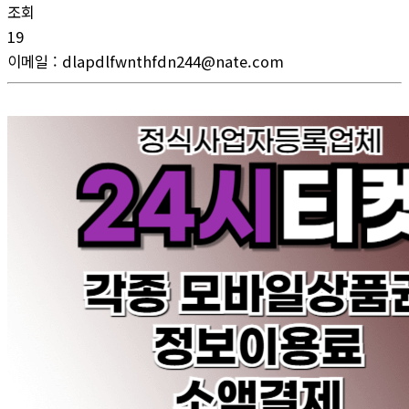
조회
19
이메일
:
dlapdlfwnthfdn244@nate.com