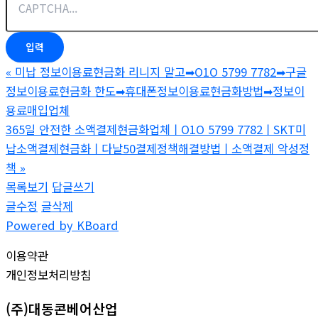
«
미납 정보이용료현금화 리니지 말고➡O1O 5799 7782➡구글
정보이용료현금화 한도➡휴대폰정보이용료현금화방법➡정보이
용료매입업체
365일 안전한 소액결제현금화업체ㅣO1O 5799 7782ㅣSKT미
납소액결제현금화ㅣ다날50결제정책해결방법ㅣ소액결제 악성정
책
»
목록보기
답글쓰기
글수정
글삭제
Powered by KBoard
이용약관
개인정보처리방침
(주)대동콘베어산업