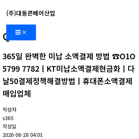
콘
(주)대동콘베어산업
텐
츠
Main
로
Q&A
Menu
건
너
365일 완벽한 미납 소액결제 방법 ☎O1O
뛰
기
5799 7782ㅣKT미납소액결제현금화ㅣ다
날50결제정책해결방법ㅣ휴대폰소액결제
매입업체
작성자
s365
작성일
2026-06-28 04:01