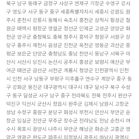
북구 남구 동래구 금정구 사상구 연제구 기장군 수영구 강서
구 영도구 서구 동구 중구 세종특별자치시 세종시 강원도 원
주시 춘천시 강릉시 동해시 속초시 홍천군 삼척시 횡성군 철
원군 태백시 평창군 영월군 정선군 인제군 고성군 양양군 화
천군 양구군 충청북도 충북 청주시 흥덕구 청원구 서원구 상
당구 충주시 제천시 음성군 진천군 옥천군 영동군 괴산군 증
평군 보은군 단양군 충청남도 충남 천안시 동남구 서북구 아
산시 서산시 당진시 논산시 공주시 홍성군 보령시 예산군 부
여군 태안군 금산군 서천군 계룡시 청양군 인천광역시 인천
시 인천 서구 남동구 부평구 미추홀구 연수구 계양구 중구 동
구 강화군 옹진군 대구광역시 대구시 대구 달서구 북구 수성
구 동구 달성군 서구 남구 중구 전라북도 전북 전주시 완산구
덕진구 익산시 군산시 정읍시 완주군 김제시 남원시 고창군
성남 수정구 중원구 분당구 화성시 부천시 안산시 부안군 순
창군 임실군 진안군 무주군 장수군 전라남도 전남 순천시 여
수시 목포시 광양시 나주시 무안군 해남군 화순군 고흥군 영
암군 영광군 완도군 파주시 의정부시 광주시 하남시 광명시