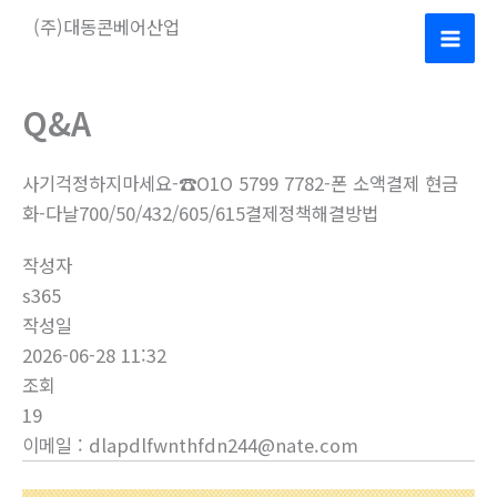
콘
(주)대동콘베어산업
텐
Mai
츠
로
Men
Q&A
건
너
사기걱정하지마세요-☎O1O 5799 7782-폰 소액결제 현금
뛰
화-다날700/50/432/605/615결제정책해결방법
기
작성자
s365
작성일
2026-06-28 11:32
조회
19
이메일
:
dlapdlfwnthfdn244@nate.com