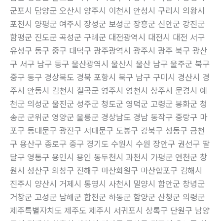
군포시 담양군 오산시 양주시 이천시 안성시 구리시 의왕시
포천시 양평군 여주시 장성군 보성군 장흥군 신안군 강진군
함평군 진도군 곡성군 구례군 대전광역시 대전시 대전 서구
유성구 동구 중구 대덕구 광주광역시 광주시 광주 북구 광산
구 서구 남구 동구 울산광역시 울산시 울산 남구 울주군 북구
중구 동구 경상북도 경북 포항시 북구 남구 구미시 경산시 경
주시 안동시 김천시 칠곡군 영주시 영천시 상주시 문경시 예
천군 의성군 울진군 성주군 청도군 영덕군 고령군 봉화군 청
송군 군위군 영양군 울릉군 경상남도 경남 동작구 중랑구 마
포구 동대문구 광진구 서대문구 도봉구 강북구 성동구 금천
구 용산구 종로구 중구 경기도 수원시 수원 장안구 권선구 팔
달구 영통구 용인시 용인 동두천시 과천시 가평군 연천군 창
원시 성산구 의창구 진해구 마산회원구 마산합포구 김해시
진주시 양산시 거제시 통영시 사천시 밀양시 함안군 창녕군
거창군 고성군 남해군 합천군 하동군 함양군 산청군 의령군
제주특별자치도 제주도 제주시 서귀포시 상록구 단원구 남양