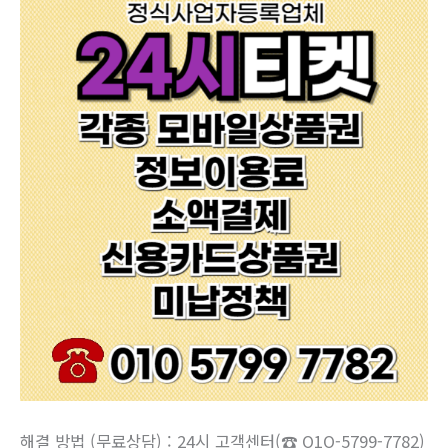
해결 방법 (무료상담) : 24시 고객센터(☎ O1O-5799-7782)