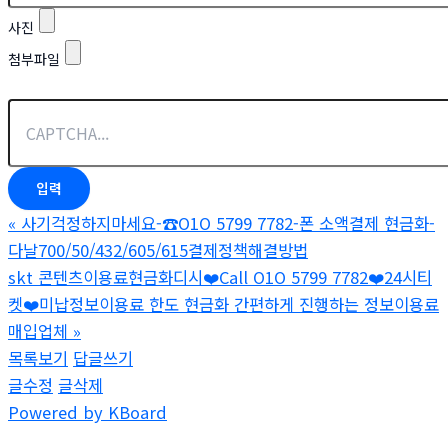
사진
첨부파일
«
사기걱정하지마세요-☎O1O 5799 7782-폰 소액결제 현금화-
다날700/50/432/605/615결제정책해결방법
skt 콘텐츠이용료현금화디시❤️Call O1O 5799 7782❤️24시티
켓❤️미납정보이용료 한도 현금화 간편하게 진행하는 정보이용료
매입업체
»
목록보기
답글쓰기
글수정
글삭제
Powered by KBoard