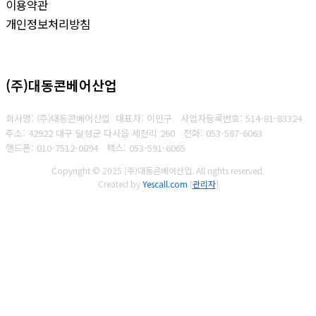
이용약관
개인정보처리방침
(주)대동콘베어산업
회사명: (주)대동콘베어산업 대표자: 이인구
사업자등록번호: 514-81-83324
주소: 42922 대구 달성군 다사읍 세천리 260
전화: 053-587-6063
핸드폰: 010-7512-0894
팩스: 053-591-6065
Copyright © 2025 (주)대동콘베어산업. All rights reserved.
Created by
Yescall.com
[
관리자
]