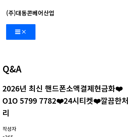
콘
(주)대동콘베어산업
텐
츠
Main
로
Menu
건
너
뛰
기
Q&A
2026년 최신 핸드폰소액결제현금화❤️
O1O 5799 7782❤️24시티켓❤️깔끔한처
리
작성자