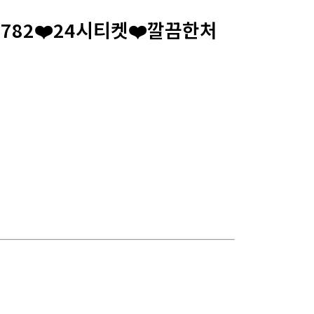
7782❤️24시티켓❤️깔끔한처