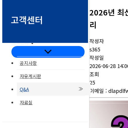
2026년 최
고객센터
리
부품갤러리
온라인문의
작성자
고객센터
s365
메
뉴
작성일
토
공지사항
글
2026-06-28 14:0
조회
자유게시판
25
Q&A
이메일
:
dlapdl
오시는길
자료실