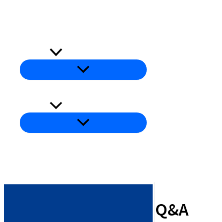
콘
(주)대동콘베어산업
텐
츠
회사소개
로
건
메
뉴
너
토
글
뛰
제품소개
기
메
뉴
토
글
Q&A