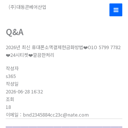
콘
(주)대동콘베어산업
텐
Mai
츠
로
Men
Q&A
건
너
2026년 최신 휴대폰소액결제현금화방법❤️O1O 5799 7782
뛰
❤️24시티켓❤️깔끔한처리
기
작성자
s365
작성일
2026-06-28 16:32
조회
18
이메일
:
bnd2345884cc23c@nate.com