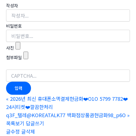
작성자
비밀번호
사진
첨부파일
«
2026년 최신 휴대폰소액결제현금화❤️O1O 5799 7782❤️
24시티켓❤️깔끔한처리
q3F_텔레@KOREATALK77 백화점상품권현금화98_p6O
»
목록보기
답글쓰기
글수정
글삭제