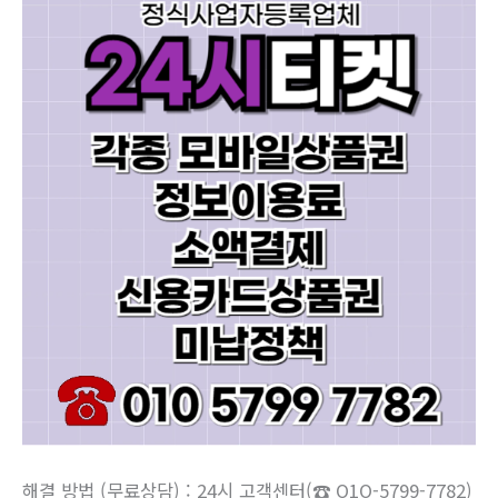
해결 방법 (무료상담) : 24시 고객센터(☎ O1O-5799-7782)