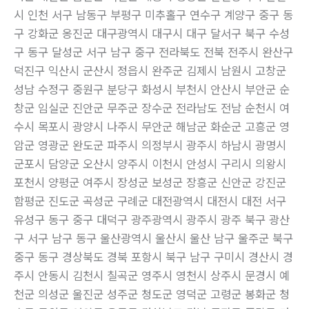
시 인천 서구 남동구 부평구 미추홀구 연수구 계양구 중구 동
구 강화군 옹진군 대구광역시 대구시 대구 달서구 북구 수성
구 동구 달성군 서구 남구 중구 전라북도 전북 전주시 완산구
덕진구 익산시 군산시 정읍시 완주군 김제시 남원시 고창군
성남 수정구 중원구 분당구 화성시 부천시 안산시 부안군 순
창군 임실군 진안군 무주군 장수군 전라남도 전남 순천시 여
수시 목포시 광양시 나주시 무안군 해남군 화순군 고흥군 영
암군 영광군 완도군 파주시 의정부시 광주시 하남시 광명시
군포시 담양군 오산시 양주시 이천시 안성시 구리시 의왕시
포천시 양평군 여주시 장성군 보성군 장흥군 신안군 강진군
함평군 진도군 곡성군 구례군 대전광역시 대전시 대전 서구
유성구 동구 중구 대덕구 광주광역시 광주시 광주 북구 광산
구 서구 남구 동구 울산광역시 울산시 울산 남구 울주군 북구
중구 동구 경상북도 경북 포항시 북구 남구 구미시 경산시 경
주시 안동시 김천시 칠곡군 영주시 영천시 상주시 문경시 예
천군 의성군 울진군 성주군 청도군 영덕군 고령군 봉화군 청