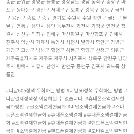
송군 군위군 영양군 울릉군 경상남도 경남 동작구 중랑구 마
포구 동대문구 광진구 서대문구 도봉구 강북구 성동구 금천
구 용산구 종로구 중구 경기도 수원시 수원 장안구 권선구 팔
달구 영통구 용인시 용인 동두천시 과천시 가평군 연천군 창
원시 성산구 의창구 진해구 마산회원구 마산합포구 김해시
진주시 양산시 거제시 통영시 사천시 밀양시 함안군 창녕군
거창군 고성군 남해군 합천군 하동군 함양군 산청군 의령군
제주특별자치도 제주도 제주시 서귀포시 상록구 단원구 남양
주시 평택시 시흥시 안양시 만안구 동안구 김포시 요노족 상
품권
#다날605정책 우회하는 방법 #다날50정책 우회하는 방법 #
다날결제정책상 이용하실 수 없습니다. #휴대폰소액결제현
금화방법 구글소액결제현금화 #미납소액결제현금화 #스마
트폰소액결제현금화 #휴대폰소액결재 #휴대폰소액결재현금
화 #소액결재현금화 #휴대폰결재현금화 #핸드폰소액결제현
금화 #소액결제현금 #핸드폰결제현금화 #모바일소액결제현