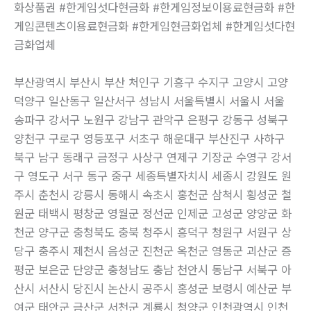
화상품권 #한게임섯다현금화 #한게임정보이용료현금화 #한
게임콘텐츠이용료현금화 #한게임현금화업체 #한게임섯다현
금화업체
부산광역시 부산시 부산 처인구 기흥구 수지구 고양시 고양
덕양구 일산동구 일산서구 성남시 서울특별시 서울시 서울
송파구 강서구 노원구 강남구 관악구 은평구 강동구 성북구
양천구 구로구 영등포구 서초구 해운대구 부산진구 사하구
북구 남구 동래구 금정구 사상구 연제구 기장군 수영구 강서
구 영도구 서구 동구 중구 세종특별자치시 세종시 강원도 원
주시 춘천시 강릉시 동해시 속초시 홍천군 삼척시 횡성군 철
원군 태백시 평창군 영월군 정선군 인제군 고성군 양양군 화
천군 양구군 충청북도 충북 청주시 흥덕구 청원구 서원구 상
당구 충주시 제천시 음성군 진천군 옥천군 영동군 괴산군 증
평군 보은군 단양군 충청남도 충남 천안시 동남구 서북구 아
산시 서산시 당진시 논산시 공주시 홍성군 보령시 예산군 부
여군 태안군 금산군 서천군 계룡시 청양군 인천광역시 인천