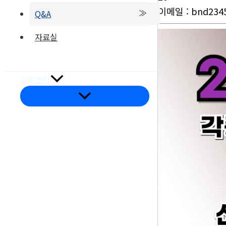
이메일
:
bnd234
Q&A
자료실
부품갤러리
온라인문의
고객센터
메
뉴
토
글
오시는길