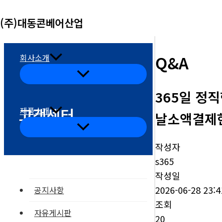
콘
(주)대동콘베어산업
텐
츠
로
Q&A
회사소개
건
메
뉴
너
토
365일 정
글
뛰
고객센터
제품소개
기
날소액결제
메
뉴
토
작성자
글
s365
작성일
2026-06-28 23:4
공지사항
조회
자유게시판
20