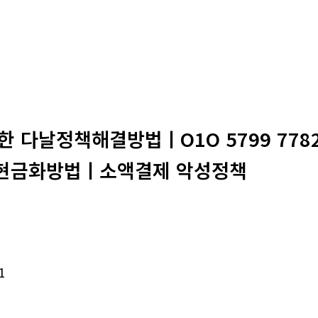
직한 다날정책해결방법ㅣO1O 5799 7
현금화방법ㅣ소액결제 악성정책
1