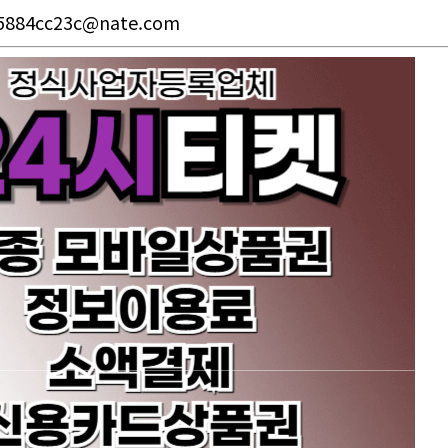
5884cc23c@nate.com