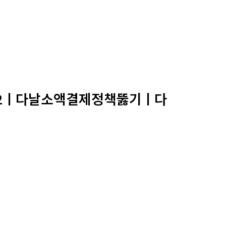
782ㅣ다날소액결제정책뚫기ㅣ다