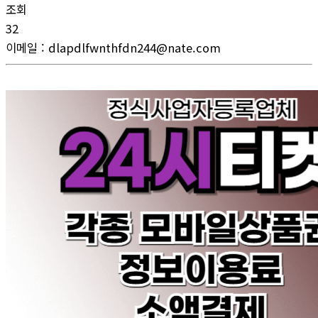
조회
32
이메일
:
dlapdlfwnthfdn244@nate.com