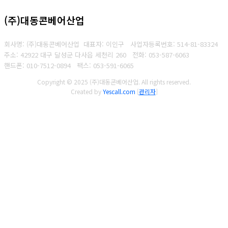
(주)대동콘베어산업
회사명: (주)대동콘베어산업 대표자: 이인구
사업자등록번호: 514-81-83324
주소: 42922 대구 달성군 다사읍 세천리 260
전화: 053-587-6063
핸드폰: 010-7512-0894
팩스: 053-591-6065
Copyright © 2025 (주)대동콘베어산업. All rights reserved.
Created by
Yescall.com
[
관리자
]