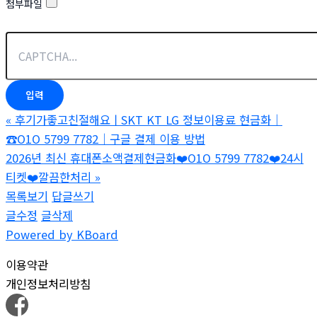
첨부파일
«
후기가좋고친절해요ㅣSKT KT LG 정보이용료 현금화｜
☎O1O 5799 7782｜구글 결제 이용 방법
2026년 최신 휴대폰소액결제현금화❤️O1O 5799 7782❤️24시
티켓❤️깔끔한처리
»
목록보기
답글쓰기
글수정
글삭제
Powered by KBoard
이용약관
개인정보처리방침