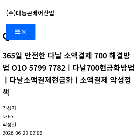
콘
(주)대동콘베어산업
텐
츠
Main
로
Q&A
Menu
건
너
365일 안전한 다날 소액결제 700 해결방
뛰
기
법 O1O 5799 7782ㅣ다날700현금화방법
ㅣ다날소액결제현금화ㅣ소액결제 악성정
책
작성자
s365
작성일
2026-06-29 02:06