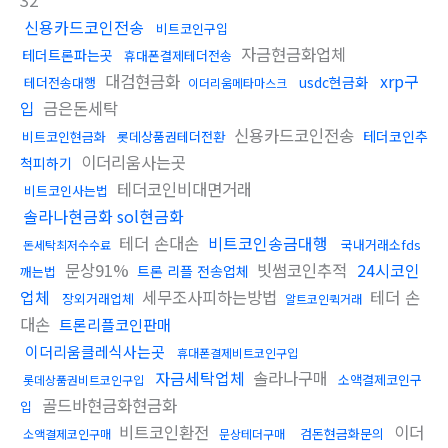
32
신용카드코인전송
비트코인구입
자금현금화업체
테더트론파는곳
휴대폰결제테더전송
대검현금화
xrp구
usdc현금화
테더전송대행
이더리움메타마스크
입
금은돈세탁
신용카드코인전송
테더코인추
비트코인현금화
롯데상품권테더전환
이더리움사는곳
척피하기
테더코인비대면거래
비트코인사는법
솔라나현금화 sol현금화
테더 손대손
비트코인송금대행
국내거래소fds
돈세탁최저수수료
문상91%
빗썸코인추적
24시코인
트론 리플 전송업체
깨는법
업체
세무조사피하는방법
테더 손
장외거래업체
알트코인퀵거래
대손
트론리플코인판매
이더리움클레식사는곳
휴대폰결제비트코인구입
자금세탁업체
솔라나구매
소액결제코인구
롯데상품권비트코인구입
골드바현금화현금화
입
비트코인환전
이더
검돈현금화문의
소액결제코인구매
문상테더구매