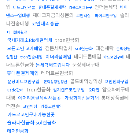
입
언더돈세탁
휴대폰결제세탁
바이
비트코인선물
리플코인파는곳
재테크자금믹싱문의
솔라
낸스구입대행
코인믹싱
파이코인구입
나전송대행
코인대리송금
테더원화환전
tron현금화
국내거래소fds해결업체
검돈세탁업체
대검세탁
모든코인 고가매입
sol현금화
돈믹싱당
테더트론매입
테
이더리움매입
일정산
tron전송대행
카드코인구매
더트론현금화
문상테더구매
돈세탁해드립니다
휴대폰결제매입
테더트론현금화
골드바믹싱믹싱
문상비트코인구입
코인원화구입
돈믹싱당일정산
tron현금화
암호화폐구매
컬쳐랜드코인구입
usdc판매
오다집
대행
롯데상품권테
이더리움클레식사는곳
가상화폐선물거래
더전송
코인믹싱
리플코인매입
카드로코인구매가능한곳
솔라나현금화 sol현금화
테더현금화