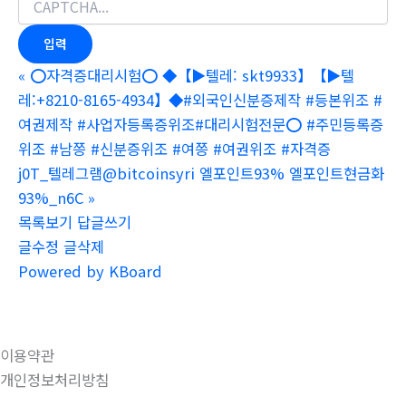
«
⭕️자격증대리시험⭕️ ◆【▶텔레: skt9933】【▶텔
레:+8210-8165-4934】◆#외국인신분증제작 #등본위조 #
여권제작 #사업자등록증위조#대리시험전문⭕️ #주민등록증
위조 #남쯩 #신분증위조 #여쯩 #여권위조 #자격증
j0T_텔레그램@bitcoinsyri 엘포인트93% 엘포인트현금화
93%_n6C
»
목록보기
답글쓰기
글수정
글삭제
Powered by KBoard
이용약관
개인정보처리방침