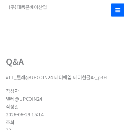
콘
(주)대동콘베어산업
텐
Mai
츠
로
Men
건
너
뛰
기
Q&A
x1T_텔레@UPCOIN24 테더매입 테더현금화_p3H
작성자
텔레@UPCOIN24
작성일
2026-06-29 15:14
조회