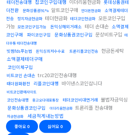
잡코인구입대행
이더리움현금화
테더전송대행
롯데상품권테
알트코인구매
더전환
소액결제테더
문화상품권91%
언더돈현금화
테더현금화
모든코인구입
전송
정치자금현금화
테더코인현금화
가능
테더 손대손
소액결제
돈믹싱해외거래소
모든코인구입가능
문상비트구입
코인구매
문화상품권코인구입
파이코인구입
테
더무통 테더전송대행
현금돈세탁
빗썸fds푸는법
돈믹싱최저수수료
트론리플코인전송
소액결제테더구매
코인이체구입
trc20코인전송대행
비트코인 손대손
바이낸스코인삽니다
리플코인대행
태더원화환전
비트코인판매사이트
불법자금믹싱
테더코인비대면거래
코인전송대행
중고오다대포통장
트론리플 전송대행
문화상품권코인구입
이더리움현금화
세금적게내는방법
자금현금화
좋아요
0
싫어요
0