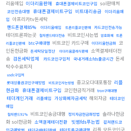
리움매입
이더리움판매
sol판매처
휴대폰결제비트코인구입
휴대폰결제비트구입
비트대리송금
코인전송대행
이더리움매
아프리카tv돈세탁
입
핸드폰결제85%
이더리움매입
카드코인전송가능
트론리플코인판매
테더트론파는곳
비트코인사는법
컬쳐랜드테더전송
암호화폐
트론
비트코인 카드구매
코
btc구매대행
이더리움현금화
리플코인판매
인돈현금화
소액결제테더전
돈세탁당일정산
이더리움클레식판매
송
검돈세탁업체
돈세
카드코인구입처
국내거래소fds출금시간
탁수수료최저
usdc구입처
중고오다대포통장
리플
롯데상품권코인구매방법
비트코인사는방법
현금화
휴대폰결제비트구입
코인현금직거래
tron구매대행
테더개인거래
해외자금
가상화폐자금세탁
리플매입
테더코인
매입
비트코인송금대행
솔라나현금
정치자금현금화방법
컬쳐랜드91%
화 sol현금화
빗썸fds푸는법
소액결제테더전환
컬쳐랜드코
리플 모든코인구
인구매방법
테더트론구매대행
테더구매테더판매