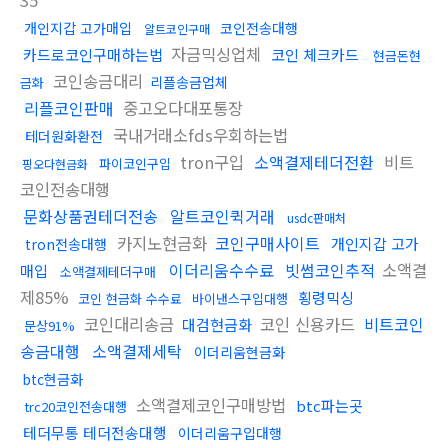
35
개인지갑 고가매입
코인전송대행
알트코인구매
자금믹싱업체
카드로코인구매하는법
코인 체크카드
현금돈현
코인송금대리
리플송금업체
금화
리플코인판매
중고오다대포통장
국내거래소fds우회하는법
테더원화환전
tron구입
소액결제테더전환
비트
파이코인구입
핑오다현금화
코인전송대행
문화상품권테더전송
알트코인퀵거래
usdc판매처
카지노현금화
코인구매사이트
개인지갑 고가
tron전송대행
이더리움수수료
빗썸코인추적
소액결
매입
소액결제테더구매
제85%
횡령믹싱
코인 현금화 수수료
바이낸스구입대행
코인대리송금
코인 신용카드
비트코인
대검현금화
문상91%
송금대행
소액결제세탁
이더리움현금화
btc현금화
소액결제코인구매방법
btc파는곳
trc20코인전송대행
테더무통 테더전송대행
이더리움구입대행