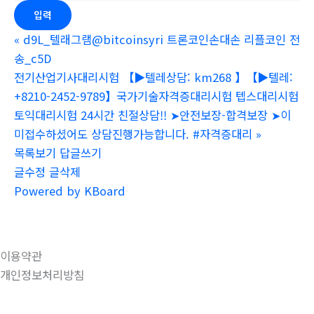
«
d9L_텔래그램@bitcoinsyri 트론코인손대손 리플코인 전
송_c5D
전기산업기사대리시험 【▶텔레상담: km268 】【▶텔레:
+8210-2452-9789】국가기술자격증대리시험 텝스대리시험
토익대리시험 24시간 친절상담!! ➤안전보장-합격보장 ➤이
미접수하셨어도 상담진행가능합니다. #자격증대리
»
목록보기
답글쓰기
글수정
글삭제
Powered by KBoard
이용약관
개인정보처리방침