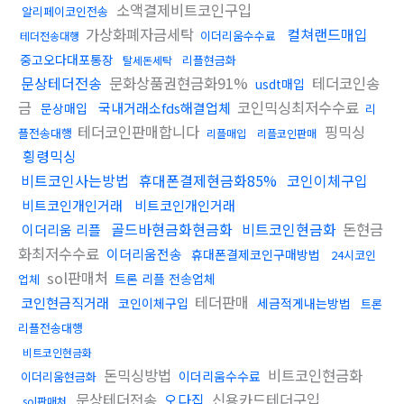
소액결제비트코인구입
알리페이코인전송
가상화폐자금세탁
컬쳐랜드매입
이더리움수수료
테더전송대행
중고오다대포통장
리플현금화
탈세돈세탁
문상테더전송
문화상품권현금화91%
테더코인송
usdt매입
금
코인믹싱최저수수료
국내거래소fds해결업체
문상매입
리
테더코인판매합니다
핑믹싱
플전송대행
리플매입
리플코인판매
횡령믹싱
비트코인사는방법
휴대폰결제현금화85%
코인이체구입
비트코인개인거래
비트코인개인거래
골드바현금화현금화
비트코인현금화
돈현금
이더리움 리플
화최저수수료
이더리움전송
휴대폰결제코인구매방법
24시코인
sol판매처
트론 리플 전송업체
업체
테더판매
코인현금직거래
코인이체구입
세금적게내는방법
트론
리플전송대행
비트코인현금화
돈믹싱방법
비트코인현금화
이더리움수수료
이더리움현금화
문상테더전송
오다집
신용카드테더구입
sol판매처