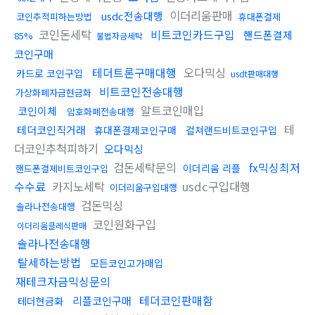
이더리움판매
usdc전송대행
코인추적피하는방법
휴대폰결제
코인돈세탁
비트코인카드구입
핸드폰결제
85%
불법자금세탁
코인구매
테더트론구매대행
오다믹싱
카드로 코인구입
usdt판매대행
비트코인전송대행
가상화폐자금현금화
알트코인매입
코인이체
암호화폐전송대행
테
테더코인직거래
휴대폰결제코인구매
컬쳐랜드비트코인구입
더코인추척피하기
오다믹싱
검돈세탁문의
fx믹싱최저
이더리움 리플
핸드폰결제비트코인구입
수수료
카지노세탁
usdc구입대행
이더리움구입대행
검돈믹싱
솔라나전송대행
코인원화구입
이더리움클레식판매
솔라나전송대행
탈세하는방법
모든코인고가매입
재테크자금믹싱문의
테더코인판매함
리플코인구매
테더현금화