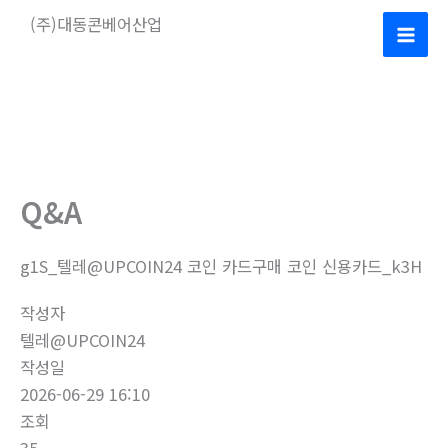
콘
(주)대동콘베어산업
텐
Mai
츠
로
Men
건
너
뛰
기
Q&A
g1S_텔레@UPCOIN24 코인 카드구매 코인 신용카드_k3H
작성자
텔레@UPCOIN24
작성일
2026-06-29 16:10
조회