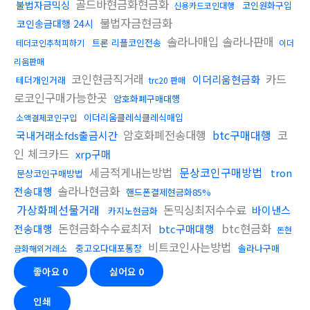
골드바현금화현금화
불법자금믹싱
코인원화구입
신용카드코인대행
불법자금현금화
코인송금대행 24시
솔라나매입 솔라나판매
트론 리플코인전송
테더코인추척피하기
이더
리움판매
코인현금직거래
카드
이더리움현금화
테더개인거래
trc20 판매
로코인구매가능한곳
암호화폐구매대행
이더리움클레식클레식매입
소액결제코인구입
암호화폐전송대행
btc구매대행
코
국내거래소fds출금시간
인 체크카드
xrp구매
세금적게내는방법
문상코인구매방법
tron
문상코인구매방법
솔라나현금화
전송대행
핸드폰결제현금화85%
가상화폐선물거래
돈믹싱최저수수료
바이낸스
카지노현금화
돈현금화수수료최저
btc현금화
전송대행
btc구매대행
돈현
비트코인사는방법
중고오다대포통장
솔라나구매
금화해외거래소
좋아요
0
싫어요
0
인쇄