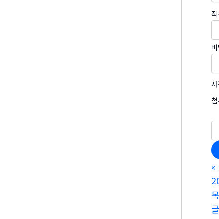
작
비
사
첨
«
2