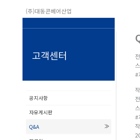
콘
(주)대동콘베어산업
텐
츠
로
건
너
고객센터
전
뛰
스
기
#
공지사항
전
스
자유게시판
Q&A
2