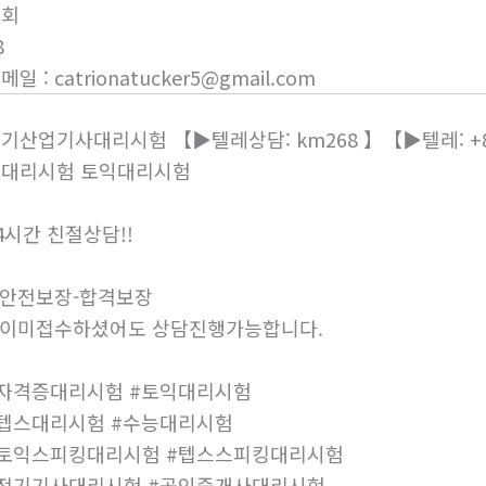
조회
8
이메일
:
catrionatucker5@gmail.com
기산업기사대리시험 【▶텔레상담: km268 】【▶텔레: +8
대리시험 토익대리시험
4시간 친절상담!!
안전보장-합격보장
이미접수하셨어도 상담진행가능합니다.
자격증대리시험 #토익대리시험
텝스대리시험 #수능대리시험
토익스피킹대리시험 #텝스스피킹대리시험
전기기사대리시험 #공인중개사대리시험