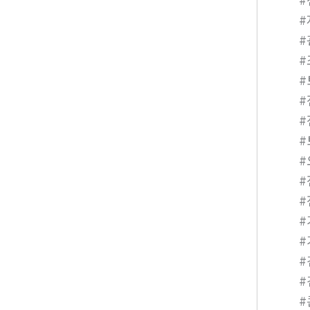
#
#
#
#
#
#
#
#