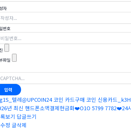
성자
밀번호
진
부파일
g1S_텔레@UPCOIN24 코인 카드구매 코인 신용카드_k3H
026년 최신 핸드폰소액결제현금화❤️O1O 5799 7782❤️
목록보기
답글쓰기
글수정
글삭제