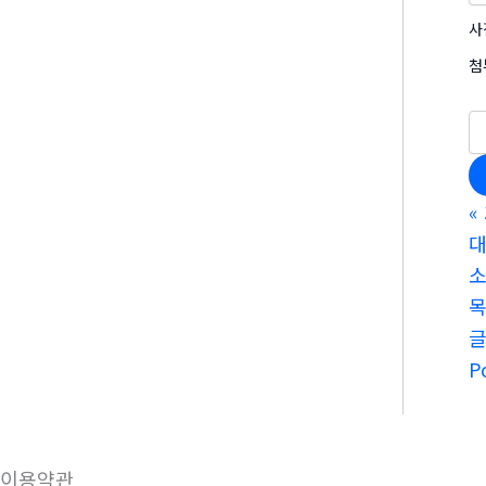
사
첨
«
소
P
이용약관