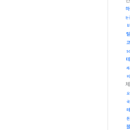
하
는
s
세
오
국
돈