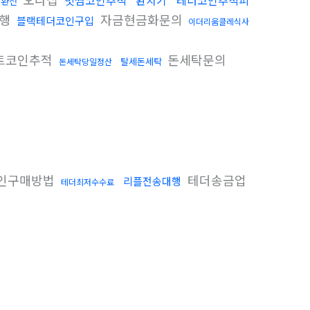
빗썸코인추적
환치기
테더코인추척피
인환전
대행
자금현금화문의
블랙테더코인구입
이더리움클레식사
트코인추적
돈세탁문의
탈세돈세탁
돈세탁당일정산
인구매방법
테더송금업
리플전송대행
테더최저수수료