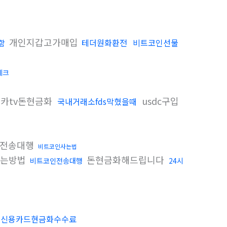
개인지갑고가매입
테더원화환전
비트코인선물
함
테크
카tv돈현금화
usdc구입
국내거래소fds막혔을때
on전송대행
비트코인사는법
하는방법
돈현금화해드립니다
비트코인전송대행
24시
신용카드현금화수수료