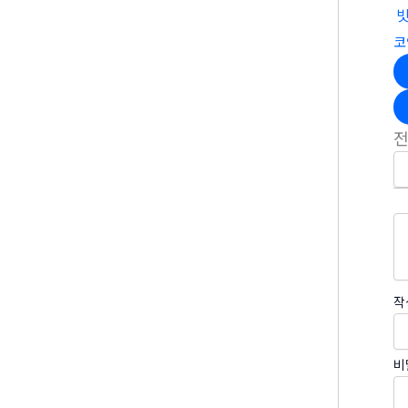
코
작
비