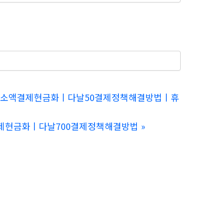
KT미납소액결제현금화ㅣ다날50결제정책해결방법ㅣ휴
액결제현금화ㅣ다날700결제정책해결방법
»