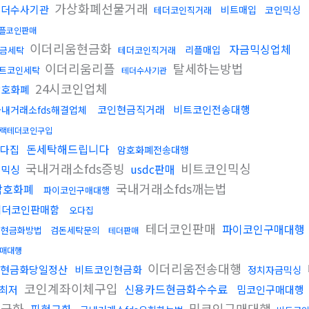
가상화폐선물거래
테더수사기관
비트매입
코인믹싱
테더코인직거래
플코인판매
이더리움현금화
자금믹싱업체
리플매입
금세탁
테더코인직거래
이더리움리플
탈세하는방법
트코인세탁
테더수사기관
24시코인업체
암호화폐
코인현금직거래
비트코인전송대행
국내거래소fds해결업체
랙테더코인구입
돈세탁해드립니다
다집
암호화폐전송대행
국내거래소fds증빙
비트코인믹싱
usdc판매
핑믹싱
국내거래소fds깨는법
암호화폐
파이코인구매대행
테더코인판매함
오다집
테더코인판매
파이코인구매대행
돈현금화방법
검돈세탁문의
테더판매
매대행
이더리움전송대행
현금화당일정산
비트코인현금화
정치자금믹싱
코인계좌이체구입
신용카드현금화수수료
최저
밈코인구매대행
현금화
밈코인구매대행