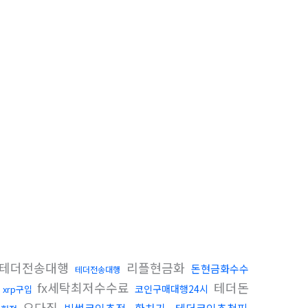
테더전송대행
리플현금화
돈현금화수수
테더전송대행
fx세탁최저수수료
테더돈
코인구매대행24시
xrp구입
오다집