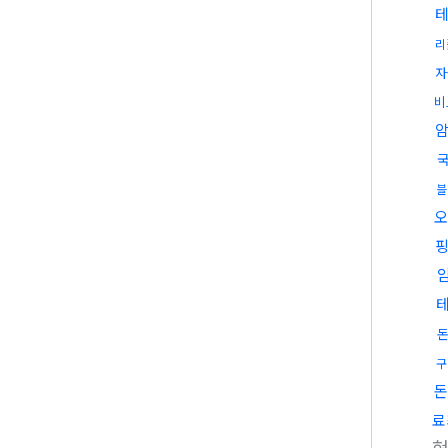
리
자
비
블
오
구
돈
료