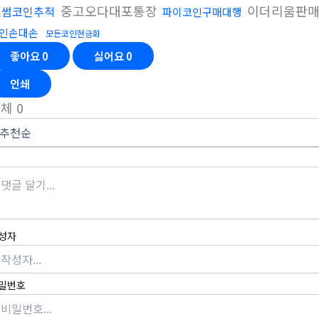
중고오다대포통장
이더리움판
빗썸코인추적
파이코인구매대행
인손대손
모든코인현금화
좋아요
0
싫어요
0
인쇄
전체
0
성자
밀번호