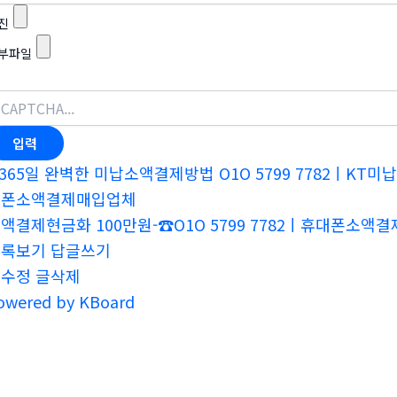
진
부파일
365일 완벽한 미납소액결제방법 O1O 5799 7782ㅣ
대폰소액결제매입업체
액결제현금화 100만원-☎O1O 5799 7782ㅣ휴대폰소
목록보기
답글쓰기
글수정
글삭제
owered by KBoard