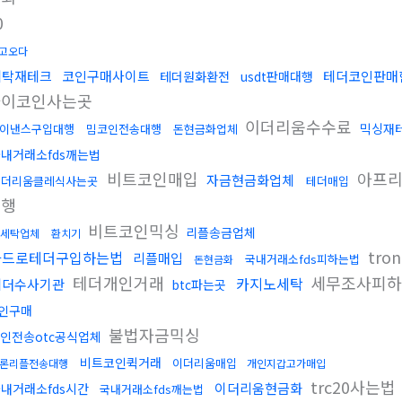
0
고오다
세탁재테크
코인구매사이트
테더코인판매
테더원화환전
usdt판매대행
파이코인사는곳
이더리움수수료
믹싱재
이낸스구입대행
밈코인전송대행
돈현금화업체
내거래소fds깨는법
비트코인매입
아프리
자금현금화업체
이더리움클레식사는곳
테더매입
대행
비트코인믹싱
리플송금업체
세탁업체
환치기
tr
카드로테더구입하는법
리플매입
국내거래소fds피하는법
돈현금화
테더개인거래
세무조사피
카지노세탁
테더수사기관
btc파는곳
인구매
불법자금믹싱
인전송otc공식업체
비트코인퀵거래
이더리움매입
론리플전송대행
개인지갑고가매입
trc20사는법
이더리움현금화
내거래소fds시간
국내거래소fds깨는법