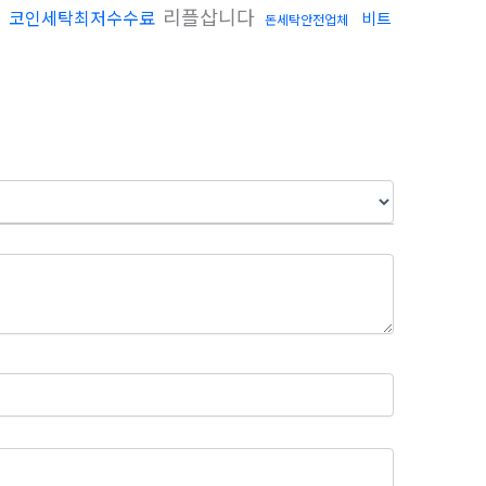
매
리플삽니다
코인세탁최저수수료
비트
돈세탁안전업체