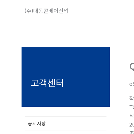
콘
(주)대동콘베어산업
텐
츠
로
건
너
뛰
기
고객센터
o
T
공지사항
2