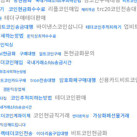
핑현금화
국내거래소fds우회하는법
비트코
리플코인매입
trc20코인전송
기
코인현금화수수료
해외자금
테더구매테더판매
곳
바이낸스코인삽니다
업비
비트코인송금대행
테더코인추척피하기
탈세하는방법
돈믹싱최저수수료
코인믹싱
돈현금화문의
ol현금화
구매대행
알트코인구매
테더코인매입
국내거래소fds송금시간
무조사피하는방법
신용카드비트코
암호화폐구매대행
tron전송대행
비트코인카드구매
체
검돈믹싱업체
테더코인판매
코인추적피하는방법
다집
내거래소fds송금시간
코인현금직거래
가상화폐선물거래
테더코인계좌이체
언더돈믹싱
믹싱해드립니다
비트코인현금화
블랙테더코인전송
이더리움구입대행