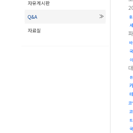
자유게시판
2
Q&A
중
자료실
바
국
돈
코
코
트
국