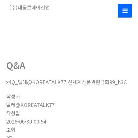
콘
(주)대동콘베어산업
텐
Mai
츠
로
Men
건
너
뛰
기
Q&A
x4Q_텔레@KOREATALK77 신세계상품권현금화99_h3C
작성자
텔레@KOREATALK77
작성일
2026-06-30 00:54
조회