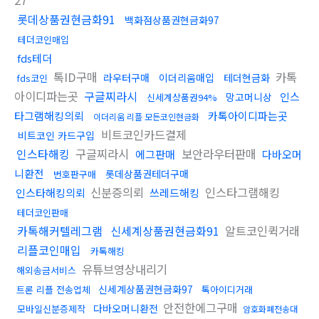
27
롯데상품권현금화91
백화점상품권현금화97
테더코인매입
fds테더
톡ID구매
카톡
라우터구매
이더리움매입
테더현금화
fds코인
아이디파는곳
구글찌라시
인스
망고머니상
신세계상품권94%
타그램해킹의뢰
카톡아이디파는곳
이더리움 리플 모든코인현금화
비트코인카드결제
비트코인 카드구입
인스타해킹
구글찌라시
보안라우터판매
에그판매
다바오머
니환전
롯데상품권테더구매
번호판구매
신분증의뢰
인스타그램해킹
인스타해킹의뢰
쓰레드해킹
테더코인판매
카톡해커텔레그램
신세계상품권현금화91
알트코인퀵거래
리플코인매입
카톡해킹
유튜브영상내리기
해외송금서비스
신세계상품권현금화97
트론 리플 전송업체
톡아이디거래
안전한에그구매
다바오머니환전
모바일신분증제작
암호화폐전송대