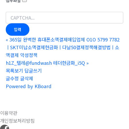
첨부파일
«
365일 완벽한 휴대폰소액결제매입업체 O1O 5799 7782
ㅣSKT미납소액결제현금화ㅣ다날50결제정책해결방법ㅣ소
액결제 악성정책
h1Z_텔레@fundwash 테더현금화_i5Q
»
목록보기
답글쓰기
글수정
글삭제
Powered by KBoard
이용약관
개인정보처리방침