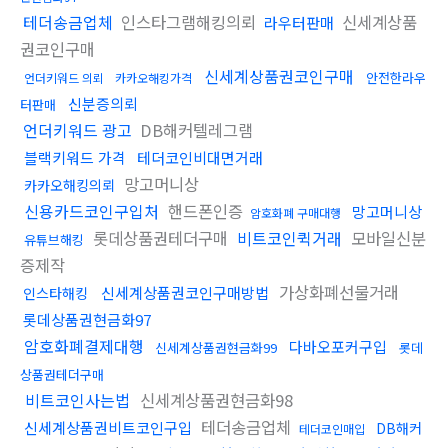
테더송금업체
인스타그램해킹의뢰
신세계상품
라우터판매
권코인구매
신세계상품권코인구매
안전한라우
언더키워드 의뢰
카카오해킹가격
신분증의뢰
터판매
언더키워드 광고
DB해커텔레그램
블랙키워드 가격
테더코인비대면거래
망고머니상
카카오해킹의뢰
신용카드코인구입처
핸드폰인증
망고머니상
암호화폐 구매대행
롯데상품권테더구매
비트코인퀵거래
모바일신분
유튜브해킹
증제작
가상화폐선물거래
신세계상품권코인구매방법
인스타해킹
롯데상품권현금화97
암호화폐결제대행
다바오포커구입
신세계상품권현금화99
롯데
상품권테더구매
비트코인사는법
신세계상품권현금화98
테더송금업체
신세계상품권비트코인구입
DB해커
테더코인매입