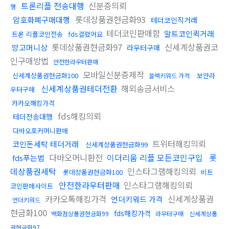
트론리플 전송대행
신분증의뢰
행
롯데상품권현금화93
암호화폐구매대행
테더코인직거래
테더코인판매함
알트코인퀵거래
트론 리플코인전송
fds걸렸어요
롯데상품권현금화97
신세계상품권코
망고머니상
라우터구매
인구매방법
안전한라우터판매
모바일신분증제작
신세계상품권현금화100
보안라
블랙키워드 가격
신세계상품권테더전환
해외송금서비스
우터구매
카카오해킹가격
fds해킹의뢰
테더전송대행
다바오포커머니판매
트위터해킹의뢰
코인돈세탁 테더거래
신세계상품권현금화99
다바오머니환전
이더리움 리플 모든코인구입
롯
fds푸는법
데상품권세탁
인스타그램해킹의뢰
롯데상품권현금화100
비트
안전한라우터판매
인스타그램해킹의뢰
코인판매사이트
카카오톡해킹가격
신세계상품권
언더키워드 가격
언더키워드
현금화100
fds해킹가격
백화점상품권현금화99
라우터구매
신세계상품
권현금화97