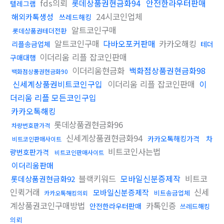
fds의뢰
롯데상품권현금화94
안전한라우터판매
텔레그램
24시코인업체
해외카톡생성
쓰레드해킹
알트코인구매
롯데상품권테더전환
알트코인구매
다바오포커판매
카카오해킹
리플송금업체
테더
이더리움 리플 잡코인판매
구매대행
이더리움현금화
백화점상품권현금화98
백화점상품권현금화90
신세계상품권비트코인구입
이더리움 리플 잡코인판매
이
더리움 리플 모든코인구입
카카오톡해킹
롯데상품권현금화96
차량번호판가격
신세계상품권현금화94
카카오톡해킹가격
차
비트코인판매사이트
비트코인사는법
량번호판가격
비트코인판매사이트
이더리움판매
블랙키워드
모바일신분증제작
비트코
롯데상품권현금화92
인퀵거래
신세
모바일신분증제작
비트송금업체
카카오톡해킹의뢰
계상품권코인구매방법
카톡인증
안전한라우터판매
쓰레드해킹
의뢰