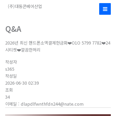
콘
(주)대동콘베어산업
텐
Mai
츠
로
Men
Q&A
건
너
2026년 최신 핸드폰소액결제현금화❤️O1O 5799 7782❤️24
뛰
시티켓❤️깔끔한처리
기
작성자
s365
작성일
2026-06-30 02:39
조회
34
이메일
:
dlapdlfwnthfdn244@nate.com