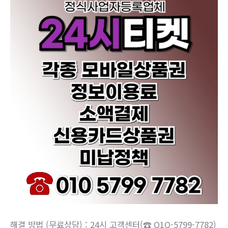
해결 방법 (무료상담) : 24시 고객센터(☎ O1O-5799-7782)