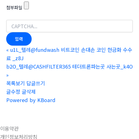
첨부파일
«
u1L_텔레@fundwash 비트코인 손대손 코인 현금화 수수
료 _z8J
b2O_텔레@CASHFILTER365 테더트론파는곳 사는곳_k4O
»
목록보기
답글쓰기
글수정
글삭제
Powered by KBoard
이용약관
개인정보처리방침