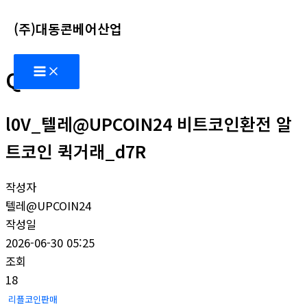
콘
(주)대동콘베어산업
텐
츠
Main
로
Q&A
Menu
건
너
l0V_텔레@UPCOIN24 비트코인환전 알
뛰
기
트코인 퀵거래_d7R
작성자
텔레@UPCOIN24
작성일
2026-06-30 05:25
조회
18
리플코인판매