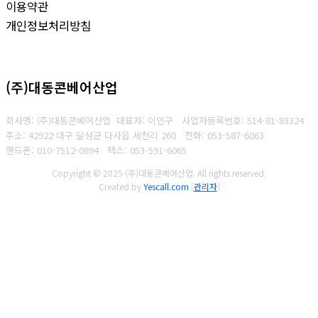
이용약관
개인정보처리방침
(주)대동콘베어산업
회사명: (주)대동콘베어산업 대표자: 이인구
사업자등록번호: 514-81-83324
주소: 42922 대구 달성군 다사읍 세천리 260
전화: 053-587-6063
핸드폰: 010-7512-0894
팩스: 053-591-6065
Copyright © 2025 (주)대동콘베어산업. All rights reserved.
Created by
Yescall.com
[
관리자
]