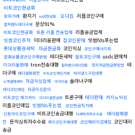
비트코인현금화
환치기
오다집
리플코인구매
장외거래
usdt현금화
문상91%
컬쳐랜드테더구매
리플송금업체
비트코인현금화
트론 리플 전송업체
빗썸코인추적
이더리움판매
잡코인판매
빗썸fds푸는법
롯데상품권세탁
자금현금화
코인믹싱
코인구매사이트
테더돈세탁
usdc판매처
알트코인구매
문화상품권코인구매방법
tron전송대행
테
이더리움판매
정치자금현금화방법
컬쳐랜드테더전환
더구매
태더원화환전
바이낸스구입대행
비트코인개인거래
솔라나구매
자금믹싱업체
소액결제세탁
이더리움
자금믹싱문의
테더코인매입
트론구매
테더판매
카지노믹싱
비트코인 체크카드
이더리움현금화
리플코인매입
빗썸fds푸는법
코인현금직거래
비트코인송금대행
태더원화환
신용카드코인구매
fx세탁최저수수료
돈믹싱최저수수료
코인대리
전
코인해외지갑매입
파이코인구매대행
송금