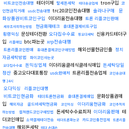
테더이체
tron구입
비트코인전송대행
탈세돈세탁
코
테더송금업체
trc20코인전송대행
솔라나구매
문
인현금직거래
usdc전송대행
화상품권비트코인구입
이더리움전송대행
트론 리플코인판매
현금화재테크
휴대폰결제비트구입
세무조사피하는방법
문상테더전환
오다집수수료
신용카드테더구
횡령믹싱
핑오다세탁
입
btc파는곳
xrp전송대행
리플매입
해외선물현금인출
정치
트론리플코인판매
휴대폰결제코인구매방법
자금세탁방법
파이코인사는곳
돈믹싱업체
이더리움클레식클레식매입
돈세탁당일
오다집수수료
정산
중고오다대포통장
트론리플전송업체
usdc판매처
코인송금대
행 24시
오다믹싱
리플코인대행
비트코인현금화
문화상품권매
테더트론현금화
휴대폰결제매입
입
이더리움현금화
골드바세탁현금화
해외자금
코인믹싱
코인추적피
돈세탁수수료최저
이더리움판매
테
컬쳐랜드코인구매방법
하는방법
더코인매입
소액결제테더전송
카드코인충전업체
테더트론파는곳
트론리플
해외돈세탁
전송대행
테더 손대손