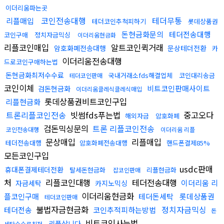
이더리움파는곳
코인전송대행
테더무통
리플매입
테더코인추척피하기
롯데상품권
돈현금화문의
테더전송대행
코인구매
정치자금믹싱
이더리움현금화
리플코인매입
알트코인퀵거래
암호화폐전송대행
문상테더전환
카
이더리움전송대행
드로코인구매하는법
돈현금화최저수수료
국내거래소fds해결업체
코인대리송금
테더코인판매
코인이체
비트코인판매사이트
검돈현금화
이더리움클레식클레식매입
롯데상품권비트코인구입
리플현금화
트론리플코인전송
빗썸fds푸는법
중고오다
해외자금
암호화폐
검돈믹싱문의
트론 리플코인전송
코인전송대행
이더리움 리플
문상매입
리플매입
테더전송대행
암호화폐전송대행
핸드폰결제85%
모든코인구입
usdc판매
휴대폰결제테더전환
탈세돈현금화
리플현금화
잡코인판매
처
리플코인대행
테더전송대행
이더리움 리
자금세탁
카지노믹싱
이더리움현금화
플코인구매
테더돈세탁
롯데상품권
테더코인판매
불법자금현금화
정치자금믹싱
테더전송
코인추적피하는방법
돈
비트코인사는법
리플삽니다
세탁수수료최저