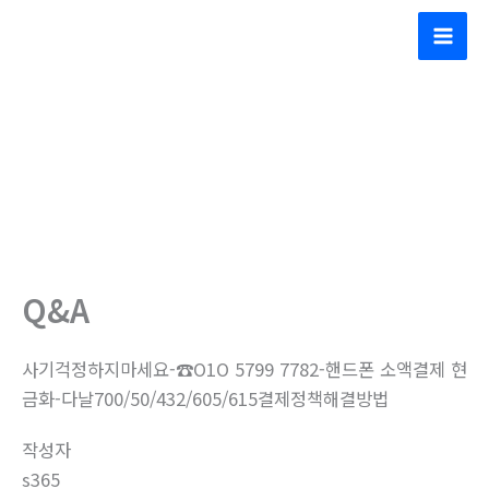
콘
(주)대동콘베어산업
텐
Mai
츠
Men
로
건
너
뛰
기
Q&A
사기걱정하지마세요-☎O1O 5799 7782-핸드폰 소액결제 현
금화-다날700/50/432/605/615결제정책해결방법
작성자
s365