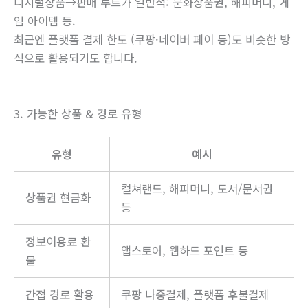
디지털상품→판매 루트가 일반적: 문화상품권, 해피머니, 게
임 아이템 등.
최근엔 플랫폼 결제 한도 (쿠팡·네이버 페이 등)도 비슷한 방
식으로 활용되기도 합니다.
3. 가능한 상품 & 경로 유형
유형
예시
컬쳐랜드, 해피머니, 도서/문서권
상품권 현금화
등
정보이용료 환
앱스토어, 웹하드 포인트 등
불
간접 경로 활용
쿠팡 나중결제, 플랫폼 후불결제