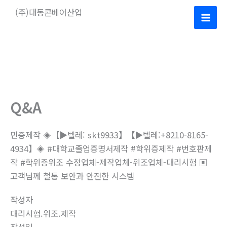
콘
(주)대동콘베어산업
텐
Mai
츠
로
Men
건
너
뛰
기
Q&A
민증제작 ◈【▶텔레: skt9933】【▶텔레:+8210-8165-
4934】◈ #대학교졸업증명서제작 #학위증제작 #번호판제
작 #학위증위조 수정업체-제작업체-위조업체-대리시험 ▣
고객님께 철통 보안과 안전한 시스템
작성자
대리시험.위조.제작