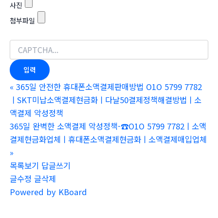
사진
첨부파일
«
365일 안전한 휴대폰소액결제판매방법 O1O 5799 7782
ㅣSKT미납소액결제현금화ㅣ다날50결제정책해결방법ㅣ소
액결제 악성정책
365일 완벽한 소액결제 악성정책-☎O1O 5799 7782ㅣ소액
결제현금화업체ㅣ휴대폰소액결제현금화ㅣ소액결제매입업체
»
목록보기
답글쓰기
글수정
글삭제
Powered by KBoard