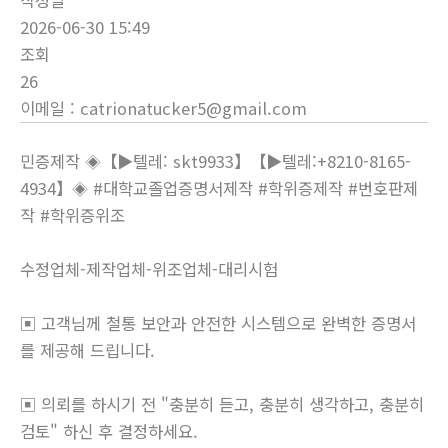
작성일
2026-06-30 15:49
조회
26
이메일
:
catrionatucker5@gmail.com
민증제작 ◈【▶텔레: skt9933】【▶텔레:+8210-8165-
4934】◈ #대학교졸업증명서제작 #학위증제작 #번호판제
작 #학위증위조
수정업체-제작업체-위조업체-대리시험
▣ 고객님께 철통 보안과 안전한 시스템으로 완벽한 증명서
를 제공해 드립니다.
▣ 의뢰를 하시기 전 "충분히 듣고, 충분히 생각하고, 충분히
검토" 하신 후 결정하세요.