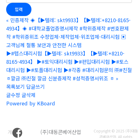
«
민증제작 ◈【▶텔레: skt9933】【▶텔레:+8210-8165-
4934】◈ #대학교졸업증명서제작 #학위증제작 #번호판제
작 #학위증위조 수정업체-제작업체-위조업체-대리시험 ▣
고객님께 철통 보안과 안전한 시스템
▶#텝스대리시험【▶텔레: skt9933】【▶텔레:+8210-
8165-4934】 ▶#토익대리시험 ▶#편입대리시험 ▶#토스
대리시험 ▶#토플대리시험 ▶#각종 #대리시험문의 ㈜#친절
ㆆ깔금 ㈜친절 깔금 신분증제작 #성적증명서위조 ㆆ
»
목록보기
답글쓰기
글수정
글삭제
Powered by KBoard
개
(주)대동콘베어산업
Copyright © 2025 (주)대동
콘베어산업. All rights