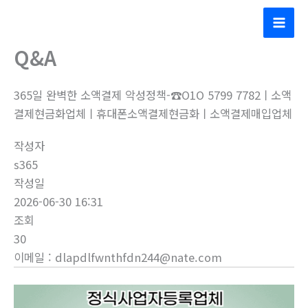
콘
(주)대동콘베어산업
텐
Mai
츠
Q&A
Men
로
건
365일 완벽한 소액결제 악성정책-☎O1O 5799 7782ㅣ소액
너
결제현금화업체ㅣ휴대폰소액결제현금화ㅣ소액결제매입업체
뛰
기
작성자
s365
작성일
2026-06-30 16:31
조회
30
이메일
:
dlapdlfwnthfdn244@nate.com