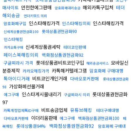
안전한에그판매
해외카톡구입처
테더
매사이트
암호화폐대리송금
해외송금
언더키워드 의뢰
인스타해킹가격
인스타해킹가격
인스타해킹의뢰
암호화폐구입
롯데상품권현금화90
신세계상품권현금화100
인스타해킹
신세계상품권세탁
테더코인판매
카카오톡구매
페이스북해킹의뢰
백화점상품권현금화92
롯데상품권비트코인구입
모바일신
구글찌라시 가격
해외송금서비스
분증제작
카톡해커텔레그램
암호화폐 구매대행
카카오해킹가격
톡아이디거래
비트코인개인거래
다바오포커판매
롯데상품권현금화
가상화폐선물거래
98
인스타게시물내리기
롯데상품권현금화
에그구매
구글찌라시 의뢰
97
비트송금업체
유튜브해킹
테더구매대행
카톡계정업체톡ID구매
이더리움판매
에그구매
백화점상품권현금화100
다바오포커판매
페
백화점상품권현금화92
롯데상품권94%
암호화폐 구매대
북해킹