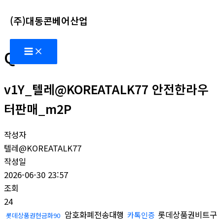
콘
(주)대동콘베어산업
텐
츠
Main
로
Q&A
Menu
건
너
v1Y_텔레@KOREATALK77 안전한라우
뛰
기
터판매_m2P
작성자
텔레@KOREATALK77
작성일
2026-06-30 23:57
조회
24
암호화폐전송대행
롯데상품권비트구
카톡인증
롯데상품권현금화90