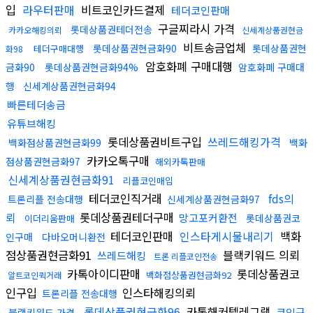
입
라우터판매
비트코인카드결제
테더코인판매
구글찌라시 가격
롯데상품권테더전송
카카오해킹의뢰
신세계상품권현금
비트송금업체
롯데상품권현금화90
롯데상품권현
테더구매대행
화98
암호화폐 구매대행
금화90
롯데상품권현금화94%
암호화폐 구매대
행
신세계상품권현금화94
빠른테더송금
유튜브해킹
롯데상품권비트구입
쓰레드해킹가격
백화점상품권현금화99
백화
카카오톡구매
점상품권현금화97
해외카톡판매
신세계상품권현금화91
리플코인매입
테더코인직거래
fds의
트론리플 전송대행
신세계상품권현금화97
뢰
롯데상품권테더구매
망고포커환전
롯데상품권코
이더리움판매
테더코인판매
인스타게시물내리기
백화
인구매
다바오머니환전
점상품권현금화91
블랙키워드 의뢰
쓰레드해킹
트론 리플코인전송
카톡아이디판매
롯데상품권코
백화점상품권현금화92
알트코인퀵거래
인구입
인스타해킹의뢰
트론리플 전송대행
롯데상품권현금화96
카톡해커텔레그램
코인구
블랙키워드 가격