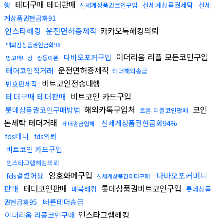
테더구매 테더판매
행
신세계상품권세탁
신세
신세계상품권코인구입
계상품권현금화91
인스타해킹
운전면허증제작
카카오톡해킹의뢰
백화점상품권현금화98
이더리움 리플 모든코인구입
다바오포커구입
망고머니상
쌍둥이폰
운전면허증제작
테더코인직거래
테더해외송금
비트코인전송대행
번호판제작
테더구매 테더판매
비트코인 카드구입
해외카톡구입처
코인
롯데상품권코인구매방법
트론 리플코인판매
돈세탁 테더거래
신세계상품권현금화94%
테더송금업체
fds테더
fds의뢰
비트코인 카드구입
인스타그램해킹의뢰
암호화폐구입
다바오포커머니
fds걸렸어요
신세계상품권테더구매
판매
테더코인판매
롯데상품권비트코인구입
페북해킹
롯데상품
빠른테더송금
권현금화95
인스타그램해킹
이더리움 리플코인구매