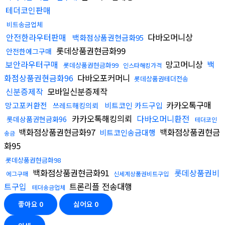
테더코인판매
비트송금업체
안전한라우터판매
다바오머니상
백화점상품권현금화95
롯데상품권현금화99
안전한에그구매
보안라우터구매
망고머니상
백
롯데상품권현금화99
인스타해킹가격
화점상품권현금화96
다바오포커머니
롯데상품권테더전송
신분증제작
모바일신분증제작
카카오톡구매
망고포커환전
비트코인 카드구입
쓰레드해킹의뢰
카카오톡해킹의뢰
다바오머니환전
롯데상품권현금화96
테더코인
백화점상품권현금화97
백화점상품권현금
비트코인송금대행
송금
화95
롯데상품권현금화98
백화점상품권현금화91
롯데상품권비
에그구매
신세계상품권비트구입
트구입
트론리플 전송대행
테더송금업체
좋아요
0
싫어요
0