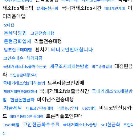
래소fds깨는법
국내거래소fds시간
이
탈세돈현금화
테더개인거래
더리움매입
오다집
돈세탁방법
코인전송대행
돈현금화업체
리플전송대행
환치기
테더코인판매합니다
밈코인구매대행
코인손대손
해외자금
대검현금
세무조사피하는방법
국내거래소fds뚫어주는곳
비트송금업체
화
코인송금대행24시
트론리플코인판매
국내거래소fds피하는법
국내거래소fds출금시간
국내거래소fds해결방
재정거래현금화대행사
바이낸스전송대행
법
현금돈현금화
자금세탁
비트코인신용카
비트코인전송대행
리플송금업체
usdt매입
드
트론리플코인판매
테더무통테더전송대행
코인현금화수수료
sol현금화
국내거래소fds증빙
usdt매입
코인믹
싱