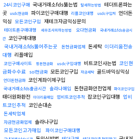
국내거래소fds뚫는법
테더트론파는
24시코인구매
탈세하는방법
곳
파이코인구매대행
언더돈
리플코인대행
usdc현금화
usdc구입처
믹싱
재테크자금믹싱문의
모든코인구입
테더트론구매대행
오다현금화
세무조사피하는방법
국내거래소fds송금시
코인구매대행
간
국내거래소fds뚫어주는곳
돈세탁
이더리움전송
돈현금화업체
대행
리플매입
비트코인사는법
코인현
코인구매사이트
usdc구입대행
핑돈현금화
금화수수료
모든코인구입
골드바믹싱믹싱
sol현금화
자금세탁
코인계좌이체구입
언더돈현금화
돈현금화안전업체
솔라나매입
국내거래소fds출금시간
파이코인구입
태더원화환전
잡코인구입대행
업비
업비트코인추적
이더리움매입
트코인추적
코인손대손
돈세탁업체
솔라나구입
자금현금화업체
모든코인고가매입
파이코인구매대행
돈믹싱방법
국내거
테더구매
테더코인추척피하기
국내거래소fds시간