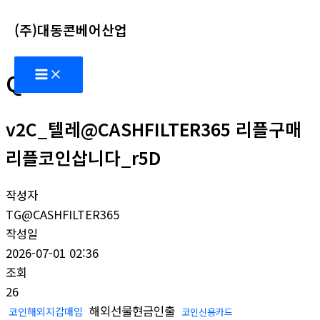
콘
(주)대동콘베어산업
텐
츠
Main
로
Q&A
Menu
건
너
v2C_텔레@CASHFILTER365 리플구매
뛰
기
리플코인삽니다_r5D
작성자
TG@CASHFILTER365
작성일
2026-07-01 02:36
조회
26
해외선물현금인출
코인해외지갑매입
코인신용카드