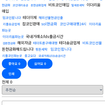
비트코인매입
이더리움
현금화
코인대리송금
돈현금화업체
탈세돈세탁
매입
테더이체
밈코인팝니다
해외선물현금인출
잡코인판매
sol현금화
코인구매대행24시
이더리움
리플송금업체
파는곳
국내거래소fds출금시간
이더리움파는곳
해외자금
테더송금업체
비트코인선물
테더트론구매대행
검돈현금화
돈현금화해드립니다
밈코인팝니다
핑돈세탁
리플코인파는곳
중고오다
국내거래소fds송금시간
좋아요
0
싫어요
0
인쇄
전체
0