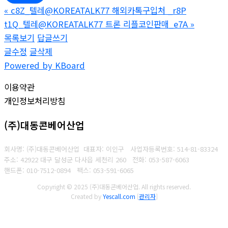
«
c8Z_텔레@KOREATALK77 해외카톡구입처 _r8P
t1Q_텔레@KOREATALK77 트론 리플코인판매_e7A
»
목록보기
답글쓰기
글수정
글삭제
Powered by KBoard
이용약관
개인정보처리방침
(주)대동콘베어산업
회사명: (주)대동콘베어산업 대표자: 이인구
사업자등록번호: 514-81-83324
주소: 42922 대구 달성군 다사읍 세천리 260
전화: 053-587-6063
핸드폰: 010-7512-0894
팩스: 053-591-6065
Copyright © 2025 (주)대동콘베어산업. All rights reserved.
Created by
Yescall.com
[
관리자
]