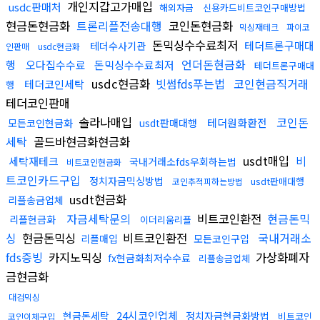
개인지갑고가매입
usdc판매처
해외자금
신용카드비트코인구매방법
현금돈현금화
트론리플전송대행
코인돈현금화
믹싱재테크
파이코
돈믹싱수수료최저
테더트론구매대
테더수사기관
인판매
usdc현금화
언더돈현금화
행
오다집수수료
돈믹싱수수료최저
테더트론구매대
usdc현금화
빗썸fds푸는법
코인현금직거래
테더코인세탁
행
테더코인판매
솔라나매입
코인돈
테더원화환전
모든코인현금화
usdt판매대행
세탁
골드바현금화현금화
usdt매입
비
세탁재테크
국내거래소fds우회하는법
비트코인현금화
트코인카드구입
정치자금믹싱방법
usdt판매대행
코인추적피하는방법
usdt현금화
리플송금업체
자금세탁문의
비트코인환전
현금돈믹
리플현금화
이더리움리플
싱
현금돈믹싱
비트코인환전
국내거래소
리플매입
모든코인구입
fds증빙
카지노믹싱
가상화폐자
fx현금화최저수수료
리플송금업체
금현금화
대검믹싱
24시코인업체
현금돈세탁
정치자금현금화방법
비트코인
코인이체구입