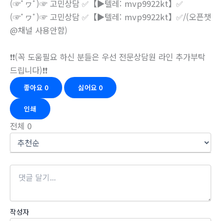
(☞ﾟヮﾟ)☞ 고민상담 ✅【▶텔레: mvp9922kt】✅
(☞ﾟヮﾟ)☞ 고민상담 ✅【▶텔레: mvp9922kt】✅/(오픈챗
@채널 사용안함)
❗❗(꼭 도움필요 하신 분들은 우선 전문상담원 라인 추가부탁
드립니다)❗❗
좋아요
0
싫어요
0
인쇄
전체
0
작성자