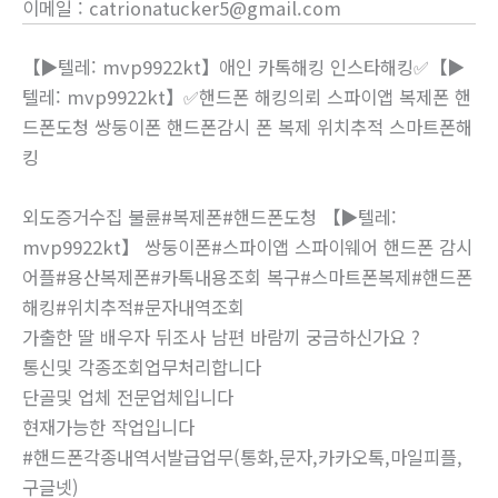
이메일
:
catrionatucker5@gmail.com
【▶텔레: mvp9922kt】애인 카톡해킹 인스타해킹✅【▶
텔레: mvp9922kt】✅핸드폰 해킹의뢰 스파이앱 복제폰 핸
드폰도청 쌍둥이폰 핸드폰감시 폰 복제 위치추적 스마트폰해
킹
외도증거수집 불륜#복제폰#핸드폰도청 【▶텔레:
mvp9922kt】 쌍둥이폰#스파이앱 스파이웨어 핸드폰 감시
어플#용산복제폰#카톡내용조회 복구#스마트폰복제#핸드폰
해킹#위치추적#문자내역조회
가출한 딸 배우자 뒤조사 남편 바람끼 궁금하신가요 ?
통신및 각종조회업무처리합니다
단골및 업체 전문업체입니다
현재가능한 작업입니다
#핸드폰각종내역서발급업무(통화,문자,카카오톡,마일피플,
구글넷)