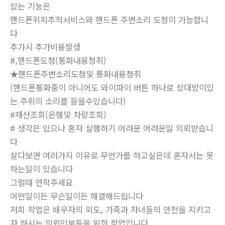
있는 기능은
핸드폰위치추적서비스와 핸드폰 주변소리 도청이 가능합니
다
추가시 추가비용발생
#,핸드폰도청(통화내용청취)
★핸드폰주변소리도청및 통화내용청취
(핸드폰통화중이 아니어도 와이파이 버튼 하나로 상대방이있
는 주위의 소리를 들을수있습니다)
#재산조회(은행및 차량조회)
# 생각은 있으나 혼자 실행하기 어려운 어려운일 의뢰받습니
다
살다보면 여러가지 이유로 무언가를 하고싶은데 혼자서는 못
하는일이 있습니다
그럴때 연락주세요
어떤일이든 무슨일이든 해결해드립니다
저희 작업은 배우자의 외도, 가족과 자녀들의 안전을 지키고
자 하시는 의뢰인분들을 위한 작업입니다.