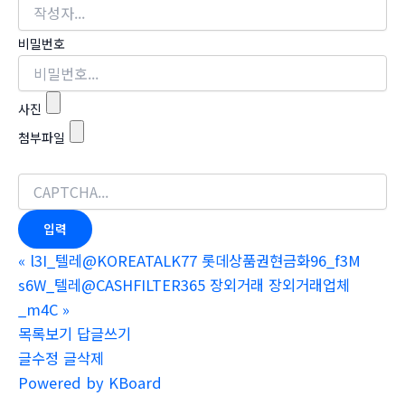
비밀번호
사진
첨부파일
«
l3I_텔레@KOREATALK77 롯데상품권현금화96_f3M
s6W_텔레@CASHFILTER365 장외거래 장외거래업체
_m4C
»
목록보기
답글쓰기
글수정
글삭제
Powered by KBoard