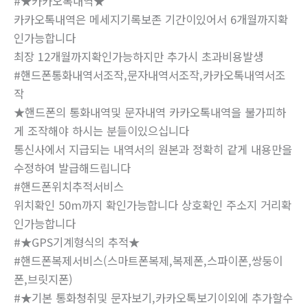
#★카카오톡내역★
카카오톡내역은 메세지기록보존 기간이있어서 6개월까지확
인가능합니다
최장 12개월까지확인가능하지만 추가시 초과비용발생
#핸드폰통화내역서조작,문자내역서조작,카카오톡내역서조
작
★핸드폰의 통화내역및 문자내역 카카오톡내역을 불가피하
게 조작해야 하시는 분들이있으십니다
통신사에서 지급되는 내역서의 원본과 정확히 같게 내용만을
수정하여 발급해드립니다
#핸드폰위치추적서비스
위치확인 50m까지 확인가능합니다 상호확인 주소지 거리확
인가능합니다
#★GPS기계형식의 추적★
#핸드폰복제서비스(스마트폰복제,복제폰,스파이폰,쌍둥이
폰,브릿지폰)
#★기본 통화청취및 문자보기,카카오톡보기이외에 추가할수