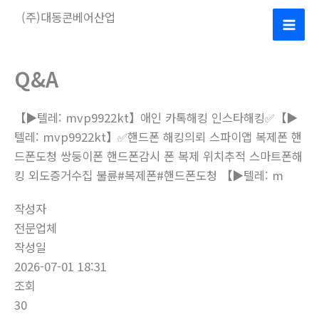
콘
(주)대동콘베어산업
텐
Mai
츠
로
Men
Q&A
건
너
【▶텔레: mvp9922kt】애인 카톡해킹 인스타해킹✅【▶
뛰
텔레: mvp9922kt】✅핸드폰 해킹의뢰 스파이앱 복제폰 핸
기
드폰도청 쌍둥이폰 핸드폰감시 폰 복제 위치추적 스마트폰해
킹 외도증거수집 불륜#복제폰#핸드폰도청 【▶텔레: m
작성자
전문업체
작성일
2026-07-01 18:31
조회
30