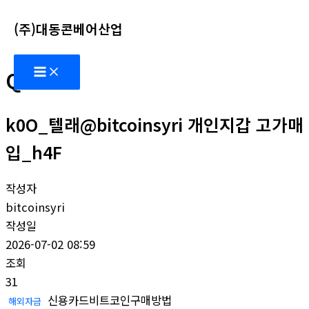
콘
(주)대동콘베어산업
텐
츠
Main
로
Q&A
Menu
건
너
k0O_텔래@bitcoinsyri 개인지갑 고가매
뛰
기
입_h4F
작성자
bitcoinsyri
작성일
2026-07-02 08:59
조회
31
신용카드비트코인구매방법
해외자금