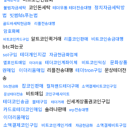
코인돈세탁
정치자금세탁방
불법자금세탁
테더무통 테더전송대행
법
빗썸fds푸는법
골드바세탁현금화
리플전송대행
암호화폐
알트코인퀵거래
리플코인판매
비트코인송금대행
비트코인카드구입
btc파는곳
테더개인지갑
sol구입
자금현금화업체
문화상품
테더코인계좌이체
비트코인믹싱
엘포인트매입
이더리움
권매입
이더리움매입
리플전송대행
테더tron구입
문상테더전
송
잡코인판매
컬쳐랜드테더구매
소액결제비트코인구입
btc현금화
비트매입
코인구매사이트
문상테더전송
테더코인송금
신세계상품권코인구입
블테구입
테더거래
카드로테더코인매입
솔라나판매
xrp전송대행
이더리움매입
소액결제코인구입
비트코인개인거래
소액결제비트구입
자금현금화