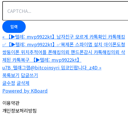
«
【▶텔레: mvp9922kt】남자친구 모르게 카톡확인 카톡해킹
✅【▶텔레: mvp9922kt】✅복제폰 스파이앱 설치 아이폰도청
쌍둥이폰 위치추적어플 폰해킹의뢰 핸드폰감시 카톡해킹의뢰 삭
제된 카톡복구 【▶텔레: mvp9922kt】
u7B_텔래그램@bitcoinsyri 밈코인팝니다_z4D
»
목록보기
답글쓰기
글수정
글삭제
Powered by KBoard
이용약관
개인정보처리방침