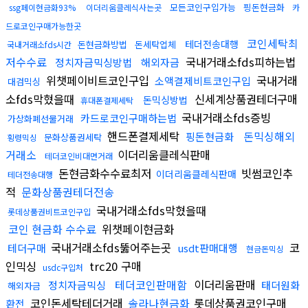
모든코인구입가능
핑돈현금화
ssg페이현금화93%
이더리움클레식사는곳
카
드로코인구매가능한곳
코인세탁최
테더전송대행
돈현금화방법
돈세탁업체
국내거래소fds시간
저수수료
국내거래소fds피하는법
정치자금믹싱방법
해외자금
위챗페이비트코인구입
국내거래
소액결제비트코인구입
대검믹싱
소fds막혔을때
신세계상품권테더구매
돈믹싱방법
휴대폰결제세탁
국내거래소fds증빙
카드로코인구매하는법
가상화폐선물거래
핸드폰결제세탁
돈믹싱해외
핑돈현금화
문화상품권세탁
횡령믹싱
거래소
이더리움클레식판매
테더코인비대면거래
돈현금화수수료최저
빗썸코인추
이더리움클레식판매
테더전송대행
적
문화상품권테더전송
국내거래소fds막혔을때
롯데상품권비트코인구입
코인 현금화 수수료
위챗페이현금화
국내거래소fds뚫어주는곳
코
테더구매
usdt판매대행
현금돈믹싱
인믹싱
trc20 구매
usdc구입처
테더코인판매함
이더리움판매
정치자금믹싱
태더원화
해외자금
코인돈세탁테더거래
솔라나현금화
롯데상품권코인구매
환전