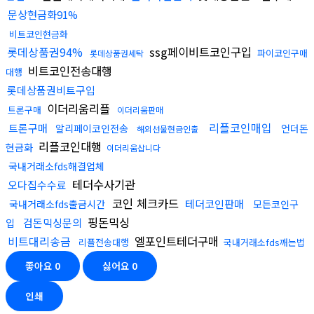
문상현금화91%
비트코인현금화
롯데상품권94%
ssg페이비트코인구입
파이코인구매
롯데상품권세탁
비트코인전송대행
대행
롯데상품권비트구입
이더리움리플
트론구매
이더리움판매
리플코인매입
트론구매
알리페이코인전송
언더돈
해외선물현금인출
리플코인대행
현금화
이더리움삽니다
국내거래소fds해결업체
테더수사기관
오다집수수료
코인 체크카드
테더코인판매
국내거래소fds출금시간
모든코인구
핑돈믹싱
검돈믹싱문의
입
비트대리송금
엘포인트테더구매
리플전송대행
국내거래소fds깨는법
좋아요
0
싫어요
0
인쇄