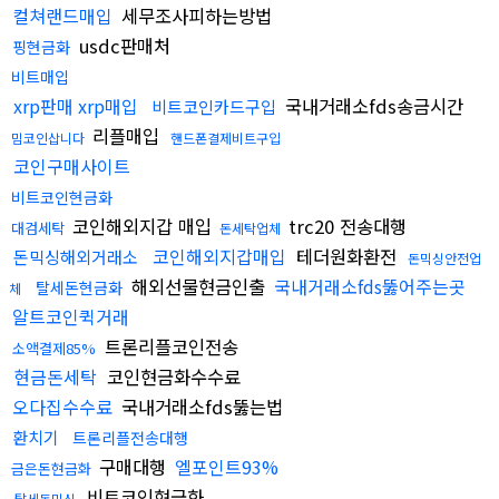
컬쳐랜드매입
세무조사피하는방법
usdc판매처
핑현금화
비트매입
xrp판매 xrp매입
국내거래소fds송금시간
비트코인카드구입
리플매입
밈코인삽니다
핸드폰결제비트구입
코인구매사이트
비트코인현금화
코인해외지갑 매입
trc20 전송대행
대검세탁
돈세탁업체
코인해외지갑매입
테더원화환전
돈믹싱해외거래소
돈믹싱안전업
해외선물현금인출
국내거래소fds뚫어주는곳
탈세돈현금화
체
알트코인퀵거래
트론리플코인전송
소액결제85%
현금돈세탁
코인현금화수수료
오다집수수료
국내거래소fds뚫는법
환치기
트론리플전송대행
구매대행
엘포인트93%
금은돈현금화
비트코인현금화
탈세돈믹싱