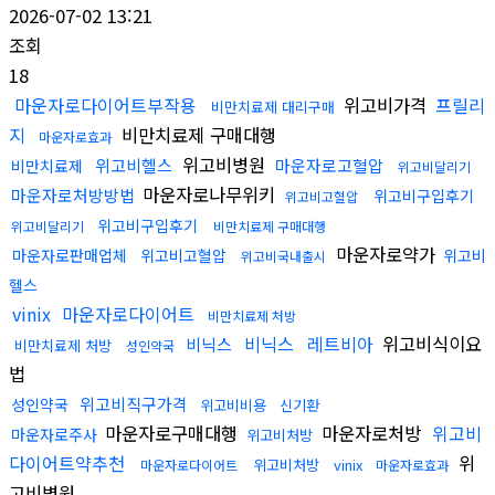
2026-07-02 13:21
조회
18
마운자로다이어트부작용
위고비가격
프릴리
비만치료제 대리구매
지
비만치료제 구매대행
마운자로효과
위고비병원
위고비헬스
마운자로고혈압
비만치료제
위고비달리기
마운자로나무위키
마운자로처방방법
위고비구입후기
위고비고혈압
위고비구입후기
위고비달리기
비만치료제 구매대행
마운자로약가
마운자로판매업체
위고비고혈압
위고비
위고비국내출시
헬스
vinix
마운자로다이어트
비만치료제 처방
비닉스
레트비아
위고비식이요
비닉스
비만치료제 처방
성인약국
법
위고비직구가격
성인약국
위고비비용
신기환
마운자로구매대행
마운자로처방
위고비
마운자로주사
위고비처방
다이어트약추천
위
위고비처방
vinix
마운자로다이어트
마운자로효과
고비병원