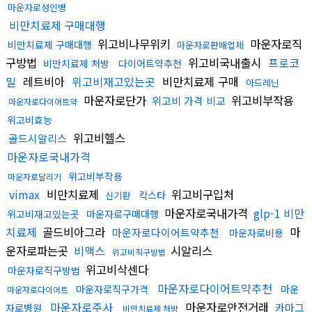
마운자로성인병
비만치료제 구매대행
위고비나무위키
마운자로직
비만치료제 구매대행
마운자로판매업체
구방법
위고비국내출시
프로코
비만치료제 처방
다이어트약추천
밀
레트비아
위고비재고있는곳
비만치료제 구매
아드레닌
마운자로단가
위고비부작용
위고비 가격 비교
마운자로다이어트약
위고비효능
위고비헬스
골드시알리스
마운자로국내가격
위고비부작용
마운자로달리기
vimax
비만치료제
위고비구입처
칵스타
신기환
마운자로국내가격
glp-1 비만
위고비재고있는곳
마운자로구매대행
치료제
골드비아그라
마
마운자로다이어트약추천
마운자로비용
운자로파는곳
비맥스
시알리스
위고비직구방법
위고비삭센다
마운자로직구방법
마운자로다이어트약추천
마운자로직구가격
마운
마운자로다이어트
마운자로주사
마운자로안전거래
카마그
자로병원
비만치료제 처방