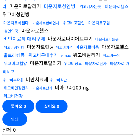
마운자로달리기
마운자로성인병
라
마운자로헬스
위고비사는곳
위고비성인병
마운자로삭센다
위고비고혈압
마운자로구입
마운자로판매업체
마운자로헬스
성인약국
비만치료제 대리구매
마운자로다이어트후기
마운자로파는곳
마운자로런닝
마운자로헬스
마운자로비용
위고비성인병
위고비가격
위고비달리기
울트라킹콩
위고비구매후기
위고비구입
vimax
마운자로달리기
위고비고혈압
위고비당뇨
마운자로단가
마운자로 가
격 비교
비만치료제
위고비부작용
위고비식단
비아그라100mg
위고비건강관리
마운자로단가
위고비건강
좋아요
0
싫어요
0
인쇄
전체
0