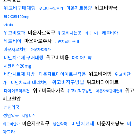
위고비구매대행
위고비약국
마운자로용량
위고비구입후기
비아그라100mg
vinix
마운자로직구
위고비효과
위고비사는곳
레트비아
카마그라
레트비아
마운자로주사
비만치료제 구매
마운자로처방
마운자로약가
위고비비용
비만치료제 구매대행
다이어트약
시알리스20mg
위고비처방
비만치료제 처방
마운자로다이어트부작용
위고비단
위고비직구방법
위고비다이어트
가
비만치료제 대리처방
위고비국내가격
위고
다이어트약추천
위고비직구방법
마운자로판매업체
비고혈압
성인약국
성인약국
시알리스
마운자로직구
비만치료제
마운자로당뇨
비
성인약국
위고비단가
아그라