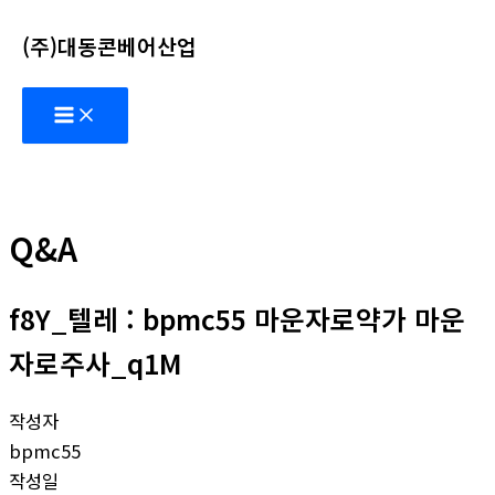
콘
(주)대동콘베어산업
텐
츠
Main
로
Menu
건
너
뛰
기
Q&A
f8Y_텔레 : bpmc55 마운자로약가 마운
자로주사_q1M
작성자
bpmc55
작성일