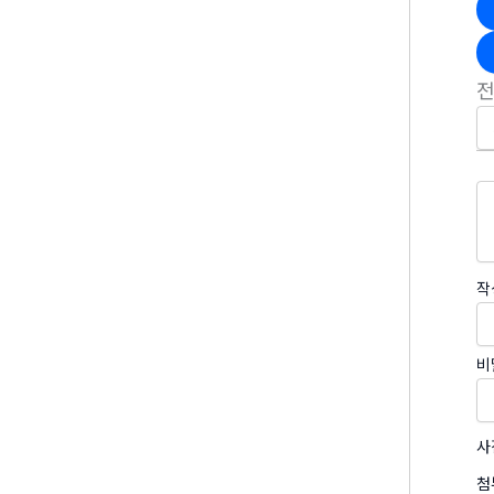
작
비
사
첨