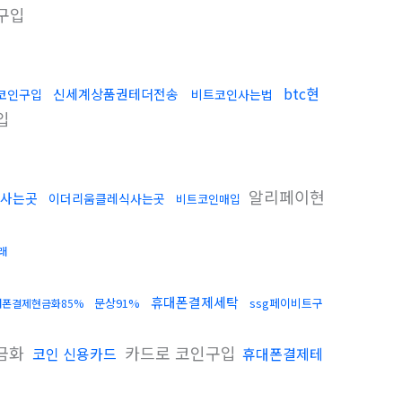
구입
btc현
신세계상품권테더전송
코인구입
비트코인사는법
입
알리페이현
사는곳
이더리움클레식사는곳
비트코인매입
래
휴대폰결제세탁
문상91%
ssg페이비트구
대폰결제현금화85%
금화
카드로 코인구입
코인 신용카드
휴대폰결제테