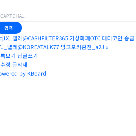
q1X_텔레@CASHFILTER365 가상화폐OTC 테더코인 송금 
7J_텔레@KOREATALK77 망고포커환전_a2J
»
목록보기
답글쓰기
글수정
글삭제
owered by KBoard