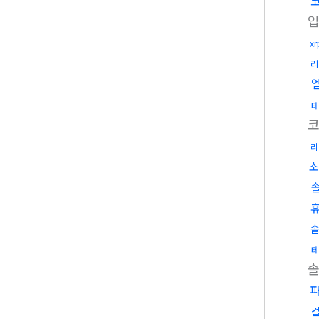
x
리
테
리
소
테
솔