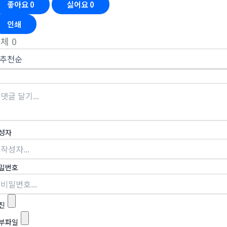
좋아요
0
싫어요
0
인쇄
전체
0
성자
밀번호
진
부파일