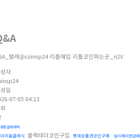
회사소개
제품소개
부
Q&A
6A_텔레@coinsp24 리플매입 리플코인파는곳_n2V
작성자
oinsp24
작성일
026-07-05 04:13
조회
2
대폰결제세탁
블랙테더코인구입
이더리움클레식
롯데상품권코인구매
알리페이현금화