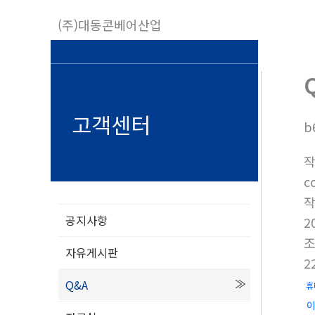
콘
(주)대동콘베어산업
텐
츠
로
건
너
고객센터
b
뛰
기
c
공지사항
2
자유게시판
2
Q&A
휴