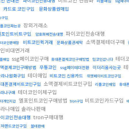
비트코인 현금화
코인 손대손
파이코인전송대행
리플매입
ssg페이
입
카드로 코인구입
문화상품권매입
rp구입
장외거래소
플코인파는곳
파이코인전송대행
엘포인트비트구입
암호화폐전송대행
소액결제테더구매
비트코인퀵거래
문화상품권세탁
더코인판매함
코인비대면거래
ssg페이코인구매
테더
휴대폰결제코인구매방법
밈코인삽니다
플매입
테
무통코인
액결제코인구매방법
이더리움사는곳
ssg페이테더전환
테더매입
솔라나원화구입
비트코인 신용카드
위챗페이비트코인구입
소액결제비트코인구입
휴대폰결제비트코인구입
리플코인매입
휴대
테더코인이체구입
솔라나구매
엘포인트코인구매방법
비트코인카드구입
더개인지갑
tron구입
라나매입 솔라나판매
tron구매대행
파이코인전송대행
컬쳐랜드코인구입
블테판매