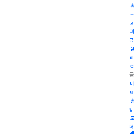
문
코
금
테
컬
비
비
입
더