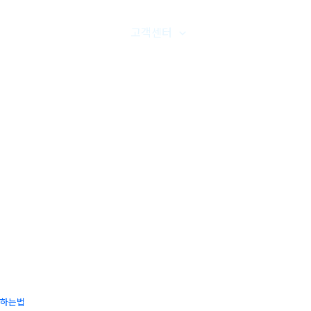
품갤러리
온라인문의
고객센터
오시는길
하는법