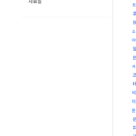
자료실
트
소
이
카
문