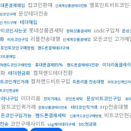
잡코인판매
엘포인트비트코인
휴대폰결제매입
신세계상품권테더전환
문상테더전송
상코인구매
테더매입
인 카드구매
롯데상품권세탁
usdc구입처
파이코인사는곳
문상
문화상품권세탁
리플전송대행
모든코인 고가매
화
비트코인구입
신세계상품권매입
엘포인트코인구매방법
핸드폰결제테더구매
더트론매입
이더리움클레식
휴대폰결제85%
쳐랜드코인구매방법
핸드폰결제테더전환
금화
컬쳐랜드테더전환
테더현금화
컬쳐랜드비트구입
트코인개인거래
트론리플 전송대행
비트코인개인거
트코인현금화
이더리움
솔라나구입
문상비트코인구입
장외거래소
코인돈세탁
휴
알트코인퀵거래
xrp전송대행
테더코인직거래
문화상품권테더전송
비트코인현
모든코인구입가능
핸드폰결제세탁
신용카드코인구매방법
코인구매사이트
전송
btc현금화
ssg페이테더구매