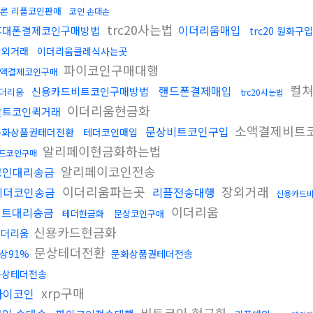
론 리플코인판매
코인 손대손
trc20사는법
이더리움매입
휴대폰결제코인구매방법
trc20 원화구입
장외거래
이더리움클레식사는곳
파이코인구매대행
액결제코인구매
컬쳐
핸드폰결제매입
신용카드비트코인구매방법
더리움
trc20사는법
이더리움현금화
알트코인퀵거래
소액결제비트
문상비트코인구입
문화상품권테더전환
테더코인매입
알리페이현금화하는법
드코인구매
알리페이코인전송
코인대리송금
이더리움파는곳
장외거래
테더코인송금
리플전송대행
신용카드
이더리움
비트대리송금
테더현금화
문상코인구매
신용카드현금화
이더리움
문상테더전환
상91%
문화상품권테더전송
문상테더전송
xrp구매
파이코인