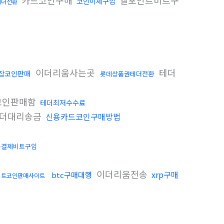
카드코인구매
엘포인트비트구
코인이체구입
테더전환
이더리움사는곳
테더
잡코인판매
롯데상품권테더전환
코인판매함
테더최저수수료
더대리송금
신용카드코인구매방법
폰결제비트구입
이더리움전송
xrp구매
btc구매대행
비트코인판매사이트