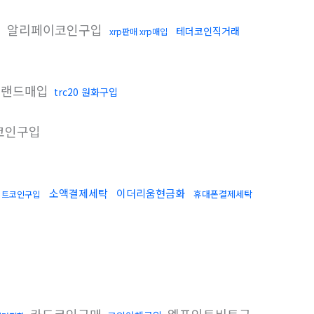
알리페이코인구입
테더코인직거래
xrp판매 xrp매입
랜드매입
trc20 원화구입
코인구입
소액결제세탁
이더리움현금화
휴대폰결제세탁
비트코인구입