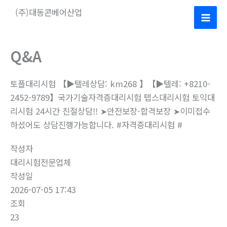
콘
(주)대동콘베어산업
텐
Mai
츠
로
Men
Q&A
건
너
토플대리시험 【▶텔레상담: km268 】【▶텔레: +8210-
뛰
2452-9789】국가기술자격증대리시험 텝스대리시험 토익대
기
리시험 24시간 친절상담!! ➤안전보장-합격보장 ➤이미접수
하셨어도 상담진행가능합니다. #자격증대리시험 #
작성자
대리시험전문업체
작성일
2026-07-05 17:43
조회
23