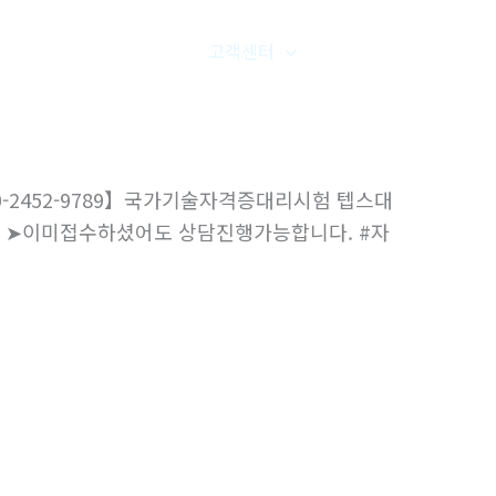
품갤러리
온라인문의
고객센터
오시는길
0-2452-9789】국가기술자격증대리시험 텝스대
장 ➤이미접수하셨어도 상담진행가능합니다. #자