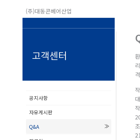
콘
(주)대동콘베어산업
텐
츠
로
건
너
고객센터
환
뛰
리
기
공지사항
자유게시판
2
Q&A
2