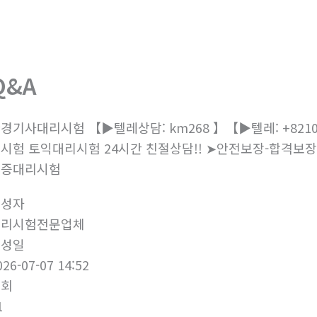
회사소개
제품소개
부
Q&A
경기사대리시험 【▶텔레상담: km268 】【▶텔레: +821
시험 토익대리시험 24시간 친절상담!! ➤안전보장-합격보
격증대리시험
작성자
대리시험전문업체
작성일
026-07-07 14:52
조회
1