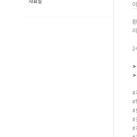
자료실
환
리
2
➤
➤
#
#
#
#
#
#