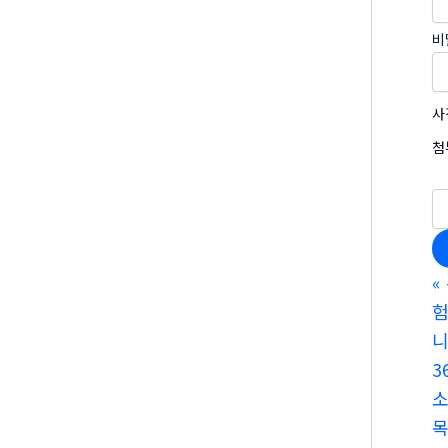
비
사
첨
«
험
니
3
소