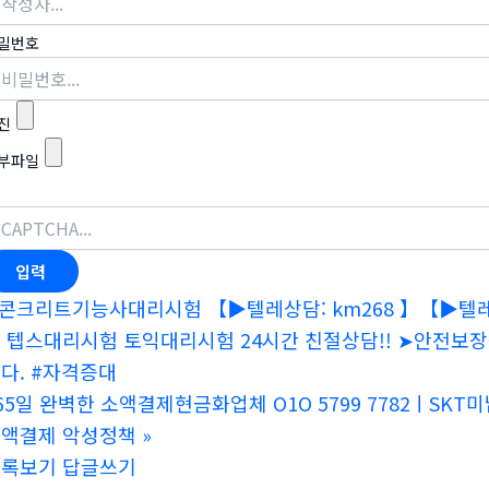
밀번호
진
부파일
콘크리트기능사대리시험 【▶텔레상담: km268 】【▶텔레: 
 텝스대리시험 토익대리시험 24시간 친절상담!! ➤안전
다. #자격증대
65일 완벽한 소액결제현금화업체 O1O 5799 7782ㅣ
액결제 악성정책
»
목록보기
답글쓰기