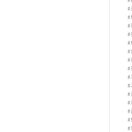
#
#
#
#
#
#