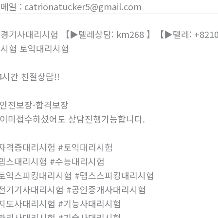
이메일
:
catrionatucker5@gmail.com
경기사대리시험 【▶텔레상담: km268 】【▶텔레: +821
시험 토익대리시험
4시간 친절상담!!
안전보장-합격보장
이미접수하셨어도 상담진행가능합니다.
자격증대리시험 #토익대리시험
텝스대리시험 #수능대리시험
토익스피킹대리시험 #텝스스피킹대리시험
전기기사대리시험 #공인중개사대리시험
지도사대리시험 #기능사대리시험
관리사대리시험 #기술사대리시험