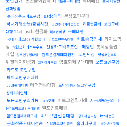
코인판매
돈현금화업체
테더매입
정치자금현
테더트론구매대행
금화방법
usdc매입
문상코인구매
롯데상품권비트구입
국내거래소fds출금시간
리플현금화
코인구매
코인추적피하는방법
usdc현금화
구매대행
대행 24시
해외돈믹싱
비트송금업체
카지노믹
국내거래소fds막혔을때
비트코인전송대행
싱
롯데상품권
신용카드비트코인구매방법
fx현금화최저수수료
매입
코인믹싱
핸드폰결제테더전환
잡코인구입대행
빗썸코인추적
위챗페이현금화
암호화폐구매대행
모든코인구입
코인이체구입
카드로 코인구입
파이코인구매대행
테더전송대행
도난신용카드코인구입
usdt판매대행
장외거래업체
비트코인퀵거래
모든코인구입가능
자금세탁문의
xrp구매
신
엘포인트매입
용카드비트코인구매방법
비트코인전송대행
핸드폰결제테더구매
정치자금믹싱
btc파는곳
문화상품권테더전송
솔라나구매
신용카드코인충전
바이낸스구입