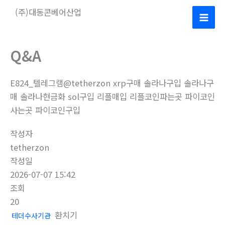
콘
(주)대동콘베어산업
텐
Mai
츠
로
Men
Q&A
건
너
E824_텔레그램@tetherzon xrp구매 솔라나구입 솔라나구
뛰
매 솔라나현금화 sol구입 리플매입 리플코인파는곳 파이코인
기
사는곳 파이코인구입
작성자
tetherzon
작성일
2026-07-07 15:42
조회
20
환치기
테더수사기관