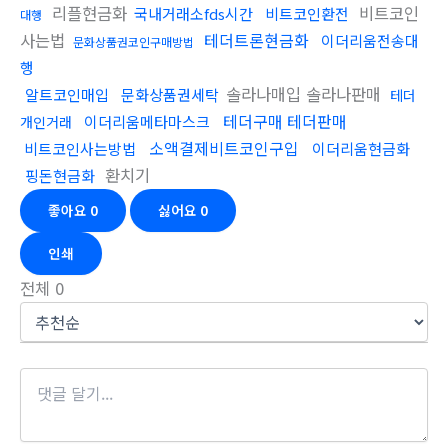
리플현금화
비트코인
국내거래소fds시간
비트코인환전
대행
사는법
테더트론현금화
이더리움전송대
문화상품권코인구매방법
행
솔라나매입 솔라나판매
알트코인매입
문화상품권세탁
테더
테더구매 테더판매
이더리움메타마스크
개인거래
소액결제비트코인구입
비트코인사는방법
이더리움현금화
환치기
핑돈현금화
좋아요
0
싫어요
0
인쇄
전체
0