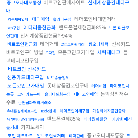
비트코인판매사이트
신세계상품권테더구
중고오다대포통장
매
테더코인비대면거래
테더매입
솔라나구입
검돈세탁업체
이더리움현금화
핸드폰결제현금화85%
트론 리플코
xrp구입
신세계상품권현금화94%
인판매
테더거래
신용카드
비트코인현금화
핑오다세탁
알트코인퀵거래
비트코인구매방법
모든코인고가매입
세탁재테크
블
오다집
랙테더코인구입
비트코인 신용카드
신용카드테더구입
비트송금업체
모든코인고가매입
롯데상품권코인구매
파이코인사
테더매입
돈믹싱최저수
는곳
테더코인매입
코인 카드구매
솔라나원화구입
수료
돈현금화해외거래소
테더코인이체구입
가상화폐자금현금화
휴대폰결제비트구입
usdc판매
핸드폰결제85%
테더원화환전
가상화폐선
위챗페이알리페이현금화
카지노세탁
물거래
중고오다대포통장
코인 체크카드
알트코인퀵거래
테더판매
코