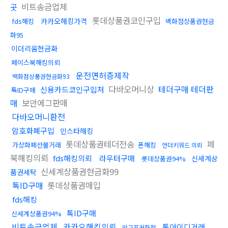
비트송금업체
곳
롯데상품권코인구입
카카오해킹가격
fds해킹
백화점상품권현금
화95
이더리움현금화
페이스북해킹의뢰
운전면허증제작
백화점상품권현금화93
다바오머니상
테더구매 테더판
신용카드코인구입처
톡ID구매
매
보안에그판매
다바오머니환전
암호화폐구입
인스타해킹
롯데상품권테더전송
페
가상화폐선물거래
폰해킹
언더키워드 의뢰
북해킹의뢰
fds해킹의뢰
라우터구매
신세계상
롯데상품권94%
신세계상품권현금화99
품권세탁
톡ID구매
롯데상품권매입
fds해킹
톡ID구매
신세계상품권94%
비트송금업체
카카오해킹의뢰
톡아이디거래
망고포커환전