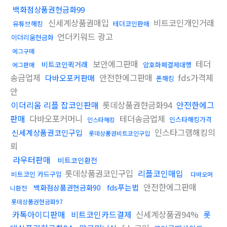
백화점상품권현금화99
신세계상품권매입
비트코인개인거래
유튜브해킹
테더코인판매
언더키워드 광고
이더리움현금화
에그구매
보안에그판매
테더
비트코인퀵거래
암호화폐결제대행
에그판매
송금업체
안전한에그판매
fds가격제
다바오포커판매
폰해킹
안
이더리움 리플 잡코인판매
롯데상품권현금화94
안전한에그
판매
다바오포커머니
테더송금업체
인스타해킹가격
인스타해킹
인스타그램해킹의
신세계상품권코인구입
롯데상품권비트코인구입
뢰
라우터판매
비트코인환전
롯데상품권코인구입
리플코인매입
비트코인 카드구입
다바오머
안전한에그판매
fds푸는법
백화점상품권현금화90
니환전
롯데상품권현금화97
카톡아이디판매
비트코인카드결제
신세계상품권94%
롯