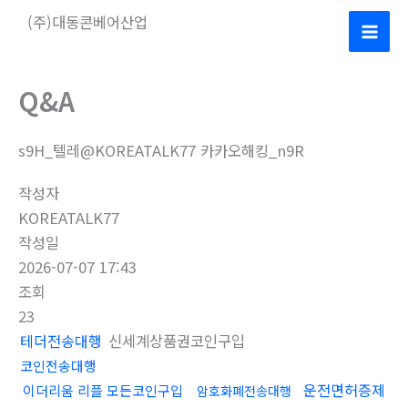
콘
(주)대동콘베어산업
텐
Mai
츠
로
Men
Q&A
건
너
s9H_텔레@KOREATALK77 카카오해킹_n9R
뛰
기
작성자
KOREATALK77
작성일
2026-07-07 17:43
조회
23
테더전송대행
신세계상품권코인구입
코인전송대행
운전면허증제
이더리움 리플 모든코인구입
암호화폐전송대행