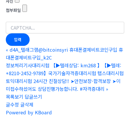
사진
첨부파일
«
d4A_텔래그램@bitcoinsyri 휴대폰결제비트코인구입 휴
대폰결제비트구입_k2C
정보처리기사대리시험 【▶텔레상담: km268 】【▶텔레:
+8210-2452-9789】국가기술자격증대리시험 텝스대리시험
토익대리시험 24시간 친절상담!! ➤안전보장-합격보장 ➤이
미접수하셨어도 상담진행가능합니다. #자격증대리
»
목록보기
답글쓰기
글수정
글삭제
Powered by KBoard