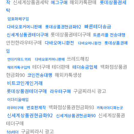
작
신세계상품권세탁
해외카톡판매
롯데상품권세
에그구매
탁
암호화폐구입
빠른테더송금
다바오포커머니판매
롯데상품권현금화92
롯데상품권테더구매
신세계상품권테더구매
트론리플 전송대행
안전한라우터구매
다바오머니환전
롯데상품권매
다바오머니환전
입
쓰레드해킹
언더키워드 의뢰
다바오포커머니판매
테더구매 테더판매
백화점상품권
테더송금업체
해외카톡구입처
현금화90
해외카톡생성
코인전송대행
비트코인개인거래
롯데상품권테더구매
구글찌라시 광고
라우터구매
이더리움매입
백화점상품권현금화93
번호판제작
라우터구매
카톡아이디파는곳
신세계상품권현금화92
신세계상품권
신세계상품권현금화90
테더구매
구글찌라시 광고
fds테더