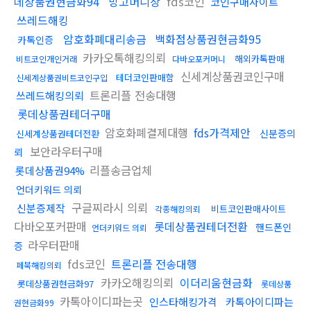
데상품권현금화94
망고머니상
fds코인
코인구매사이트
쓰레드해킹
암호화폐대리송금
백화점상품권현금화95
카톡인증
카카오톡해킹의뢰
해외카톡판매
비트코인개인거래
다바오포커머니
신세계상품권코인구매
테더코인판매함
신세계상품권비트코인구입
트론리플 전송대행
쓰레드해킹의뢰
롯데상품권테더구매
암호화폐결제대행
fds가격제안
신분증의
신세계상품권테더전환
보안라우터구매
뢰
리플송금업체
롯데상품권94%
언더키워드 의뢰
구글찌라시 의뢰
신분증제작
비트코인판매사이트
각종해킹의뢰
다바오포커판매
롯데상품권테더전환
핸드폰인
언더키워드 의뢰
라우터판매
증
fds코인
트론리플 전송대행
페북해킹의뢰
카카오해킹의뢰
이더리움현금화
롯데상품권현금화97
롯데상품
카톡아이디파는곳
인스타해킹가격
카톡아이디파는
권현금화99