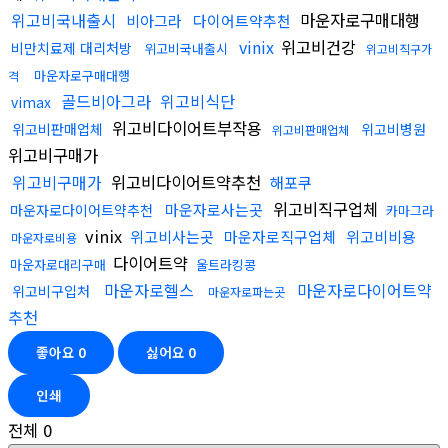
위고비국내출시
마운자로구매대행
비아그라
다이어트약추천
vinix
위고비건강
비만치료제 대리처방
위고비국내출시
위고비직구가
마운자로구매대행
격
골드비아그라
위고비식단
vimax
위고비다이어트부작용
위고비판매업체
위고비병원
위고비판매업체
위고비구매가
위고비구매가
위고비다이어트약추천
해포쿠
위고비직구업체
마운자로사는곳
마운자로다이어트약추천
카마그라
vinix
위고비사는곳
마운자로직구업체
위고비비용
마운자로비용
다이어트약
마운자로대리구매
울트라킹콩
마운자로헬스
마운자로다이어트약
위고비구입처
마운자로파는곳
추천
좋아요
0
싫어요
0
인쇄
전체
0