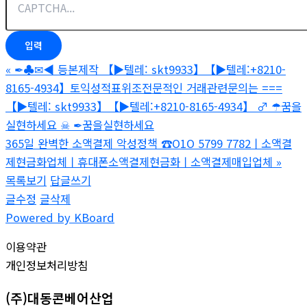
«
✒♣✉◀ 등본제작 【▶텔레: skt9933】【▶텔레:+8210-
8165-4934】토익성적표위조전문적인 거래관련문의는 ===
【▶텔레: skt9933】【▶텔레:+8210-8165-4934】 ♂ ☂꿈을
실현하세요 ☠ ✒꿈을실현하세요
365일 완벽한 소액결제 악성정책 ☎O1O 5799 7782ㅣ소액결
제현금화업체ㅣ휴대폰소액결제현금화ㅣ소액결제매입업체
»
목록보기
답글쓰기
글수정
글삭제
Powered by KBoard
이용약관
개인정보처리방침
(주)대동콘베어산업