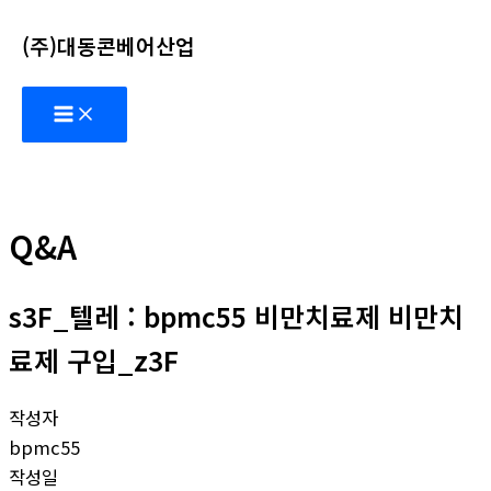
콘
(주)대동콘베어산업
텐
츠
Main
로
Menu
건
너
뛰
기
Q&A
s3F_텔레 : bpmc55 비만치료제 비만치
료제 구입_z3F
작성자
bpmc55
작성일