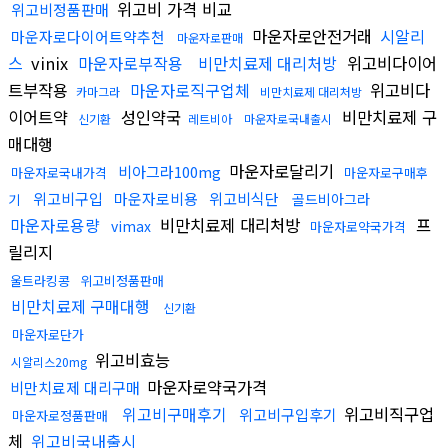
위고비 가격 비교
위고비정품판매
마운자로안전거래
시알리
마운자로다이어트약추천
마운자로판매
스
vinix
마운자로부작용
비만치료제 대리처방
위고비다이어
트부작용
마운자로직구업체
위고비다
카마그라
비만치료제 대리처방
이어트약
성인약국
비만치료제 구
신기환
레트비아
마운자로국내출시
매대행
마운자로달리기
비아그라100mg
마운자로국내가격
마운자로구매후
위고비구입
마운자로비용
위고비식단
골드비아그라
기
마운자로용량
비만치료제 대리처방
프
vimax
마운자로약국가격
릴리지
울트라킹콩
위고비정품판매
비만치료제 구매대행
신기환
마운자로단가
위고비효능
시알리스20mg
마운자로약국가격
비만치료제 대리구매
위고비구매후기
위고비직구업
위고비구입후기
마운자로정품판매
체
위고비국내출시