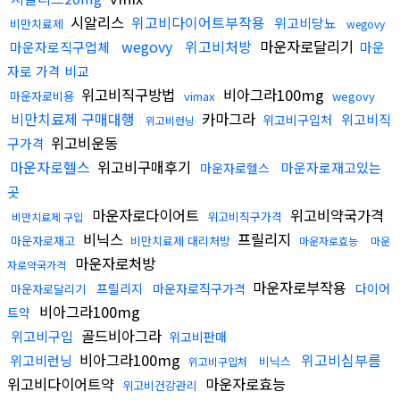
시알리스
위고비다이어트부작용
위고비당뇨
비만치료제
wegovy
wegovy
위고비처방
마운자로달리기
마운자로직구업체
마운
자로 가격 비교
위고비직구방법
비아그라100mg
마운자로비용
vimax
wegovy
비만치료제 구매대행
카마그라
위고비직
위고비구입처
위고비런닝
위고비운동
구가격
마운자로헬스
위고비구매후기
마운자로재고있는
마운자로헬스
곳
마운자로다이어트
위고비약국가격
위고비직구가격
비만치료제 구입
비닉스
프릴리지
마운자로재고
비만치료제 대리처방
마운자로효능
마운
마운자로처방
자로약국가격
마운자로부작용
프릴리지
마운자로직구가격
다이어
마운자로달리기
비아그라100mg
트약
골드비아그라
위고비구입
위고비판매
비아그라100mg
위고비심부름
위고비런닝
비닉스
위고비구입처
위고비다이어트약
마운자로효능
위고비건강관리