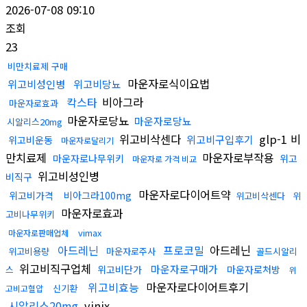
2026-07-08 09:10
조회
23
비만치료제 구매
마운자로식이요법
위고비성인병
위고비당뇨
칵스타
비아그라
마운자로효과
마운자로당뇨
마운자로당뇨
시알리스20mg
위고비삭센다
glp-1 비
위고비구입후기
위고비운동
마운자로달리기
만치료제
마운자로부작용
마운자로나무위키
위고
마운자로 가격 비교
위고비성인병
비직구
마운자로다이어트약
위고비가격
비아그라100mg
위고비삭센다
위
마운자로효과
고비나무위키
vimax
마운자로판매업체
아드레닌
프로코밀
아드레닌
위고비용량
마운자로주사
골드시알리
위고비직구업체
마운자로구매가
위고비단가
마운자로처방
스
위
위고비효능
마운자로다이어트후기
신기환
고비고혈압
시알리스20mg
vinix