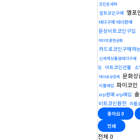
코인돈세탁
엘포
알트코인구매
테더구매 테더판매
문상비트코인구입
테더트론현금화
카드로코인구매하
신세계상품권테더구매
비트코인선물
소
입
문화상
테더송금업체
파이코인
리플매입
솔
xrp판매 xrp매입
비트코인환전
리플
좋아요
0
인쇄
전체
0