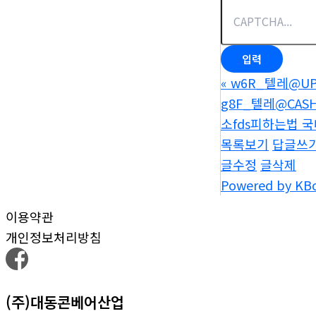
«
w6R_텔레@UP
g8F_텔레@CA
소fds피하는법 
목록보기
답글쓰
글수정
글삭제
Powered by KB
이용약관
개인정보처리방침
(주)대동콘베어산업