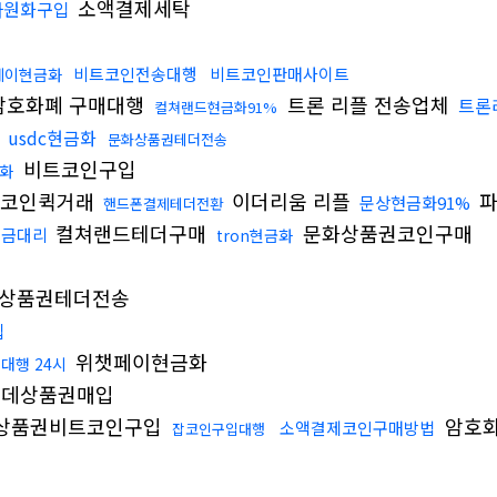
소액결제세탁
나원화구입
비트코인전송대행
비트코인판매사이트
페이현금화
암호화폐 구매대행
트론 리플 전송업체
트론
컬쳐랜드현금화91%
usdc현금화
문화상품권테더전송
비트코인구입
화
코인퀵거래
이더리움 리플
파
문상현금화91%
핸드폰결제테더전환
컬쳐랜드테더구매
문화상품권코인구매
송금대리
tron현금화
상품권테더전송
입
위챗페이현금화
대행 24시
데상품권매입
상품권비트코인구입
암호
소액결제코인구매방법
잡코인구입대행