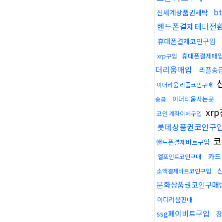
b
신세계상품권세탁
핸드폰결제테더전
휴대폰결제코인구입
휴대폰결제매
xrp구입
더리움매입
리플송
이더리움 리플코인구매
이더리움사는곳
송금
xr
코인 계좌이체구입
롯데상품권코인구
코
핸드폰결제비트구입
카드
엘포인트코인구매
소액결제비트코인구입
문화상품권코인구매
이더리움판매
ssg페이비트구입