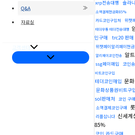
솔라
xrp전송대행
Q&A
소액결제현금화85%
위챗
카드코인구입처
자료실
테더무통 테더전송대행
부품갤러리
인구매
trc20 판매
온라인문의
위챗페이알리페이현금
고객센터
알트
알리페이코인전송
메
뉴
ssg페이매입
코인
토
글
비트코인구입
문화
테더코인매입
문화상품권비트구
sol판매처
코인 구매
오시는길
롯
소액결제코인구매
신세계
리플삽니다
85%
코인 카드구매