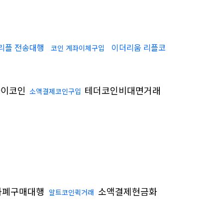
리플 전송대행
이더리움 리플코
코인 계좌이체구입
이코인
테더코인비대면거래
소액결제코인구입
화폐구매대행
소액결제현금화
알트코인퀵거래