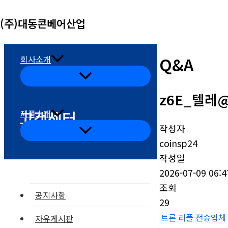
콘
(주)대동콘베어산업
텐
츠
로
Q&A
회사소개
건
메
뉴
너
토
z6E_텔레@c
글
뛰
고객센터
제품소개
기
작성자
메
뉴
coinsp24
토
글
작성일
2026-07-09 06:4
조회
공지사항
29
트론 리플 전송업체
자유게시판