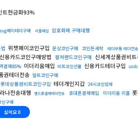
인트현금화93%
암호화폐 구매대행
ssg페이테더구매
리플매입
위챗페이코인구입
는법
문상코인구매
코인돈세탁
테더무통 테더전
신용카드코인구매방법
신세계상품권비트
컬쳐랜드코인구매
이더리움매입
신용카드테더구입
액결제85%
비트코인선물
usd
품권테더전송
알트코인구매
테더개인지갑
롯데상품권비트코인구입
24시코인업체
라나전송대행
롯
휴대폰결제매입
이더리움 리플
핸드폰결제테더전송
코인구매
싫어요
0