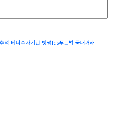
인추적 테더수사기관 빗썸fds푸는법 국내거래