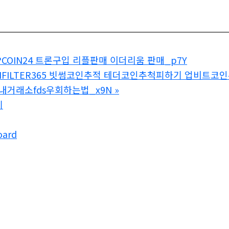
COIN24 트론구입 리플판매 이더리움 판매_p7Y
SHFILTER365 빗썸코인추적 테더코인추척피하기 업비트코
국내거래소fds우회하는법_x9N
»
기
oard