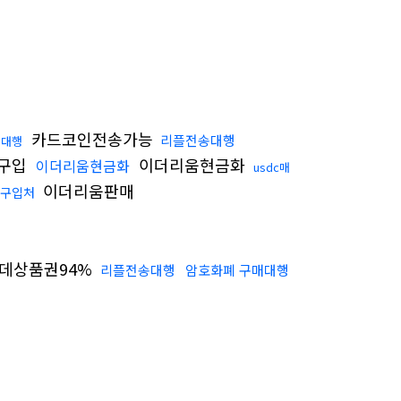
카드코인전송가능
리플전송대행
송대행
구입
이더리움현금화
이더리움현금화
usdc매
이더리움판매
c구입처
데상품권94%
리플전송대행
암호화폐 구매대행