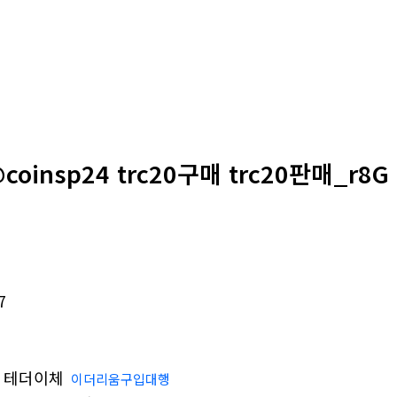
oinsp24 trc20구매 trc20판매_r8G
7
테더이체
이더리움구입대행