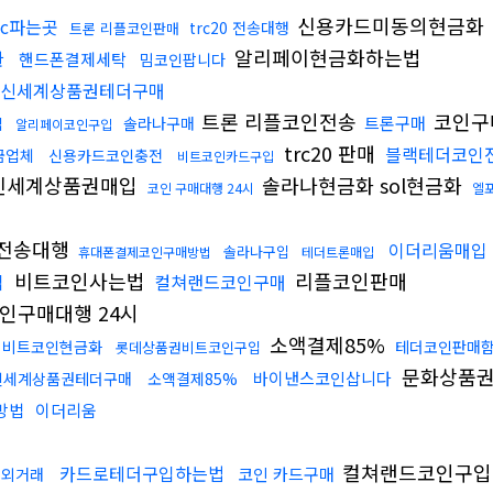
신용카드미동의현금화
tc파는곳
trc20 전송대행
트론 리플코인판매
알리페이현금화하는법
환
핸드폰결제세탁
밈코인팝니다
신세계상품권테더구매
트론 리플코인전송
코인구
트론구매
솔라나구매
입
알리페이코인구입
trc20 판매
블랙테더코인
금업체
신용카드코인충전
비트코인카드구입
신세계상품권매입
솔라나현금화 sol현금화
코인 구매대행 24시
엘
p전송대행
이더리움매입
솔라나구입
휴대폰결제코인구매방법
테더트론매입
비트코인사는법
리플코인판매
입
컬쳐랜드코인구매
인구매대행 24시
소액결제85%
 비트코인현금화
테더코인판매
롯데상품권비트코인구입
문화상품권
바이낸스코인삽니다
신세계상품권테더구매
소액결제85%
방법
이더리움
컬쳐랜드코인구입
카드로테더구입하는법
코인 카드구매
장외거래