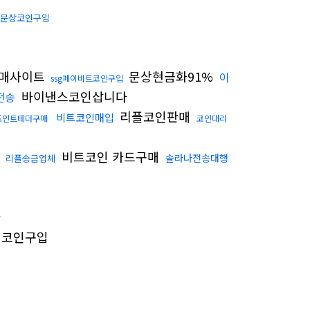
문상코인구입
매사이트
문상현금화91%
이
ssg페이비트코인구입
바이낸스코인삽니다
전송
리플코인판매
비트코인매입
포인트테더구매
코인대리
비트코인 카드구매
솔라나전송대행
리플송금업체
함
코인구입