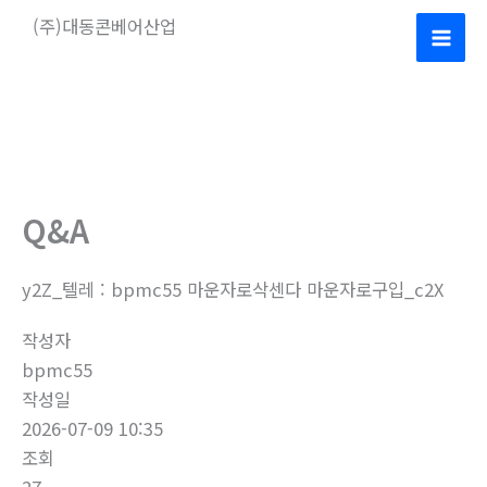
콘
(주)대동콘베어산업
텐
Mai
츠
로
Men
건
너
뛰
기
Q&A
y2Z_텔레 : bpmc55 마운자로삭센다 마운자로구입_c2X
작성자
bpmc55
작성일
2026-07-09 10:35
조회