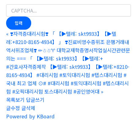
«
❣️자격증대리시험❣️ 「 【▶텔레: skt9933】【▶텔
레:+8210-8165-4934】 」 ❣️진료비영수증위조 은행거래내
역서위조업체❣️ ✏☃☃♈ 대학교재학증명서작업실시간관련문
의는 === 「 【▶텔레: skt9933】【▶텔레:+
#간호사자격증제작 【▶텔레: skt9933】【▶텔레:+8210-
8165-4934】 #대리시험 #토익대리시험 #텝스대리시험 #
국내 최고 업체 ⊙# #대리시험 #토익대리시험 #텝스대리시
험 #오픽대리시험 토스대리시험 #공인영어대
»
목록보기
답글쓰기
글수정
글삭제
Powered by KBoard