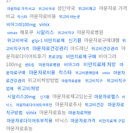
27
성인약국
마운자로 가격
위고비재고
마운자로 가격 비교
위고비약국
비교
마운자로비용
위고비사는곳
칵스타
vinix
비아그라100mg
해포쿠
시알리스
마운자로병원
vimax
위고비직구
신기환
마운자로구매대행
위고비약국
glp-1 비만치료제
위
마운자로건강관리
아드레닌
마
고비직구가격
위고비건강관리
운자로다이어트후기
비아그라
비만치료제 구매
프로코밀
100mg
비만치료제 처방
비아그라
마
마운자로병원
센트립
마운자로비용
칵스타
운자로구매
마운자
vinix
위고비판매업체
위고비처방방법
로건강관리
위고비직구
위고비직구
마운자로운동
위고비처방
업체
마운자로재고있는곳
시알리스20mg
마운자로헬스
신기환
비
마운자로주사
마운자로
위고비건강
닉스
마운자로다이어트약추천
vinix
마운자로효능
직구방법
마운자로처방
비닉스
마운자로다이어트부작용
마운자로가격
비만치료제 구입
마운자로효능