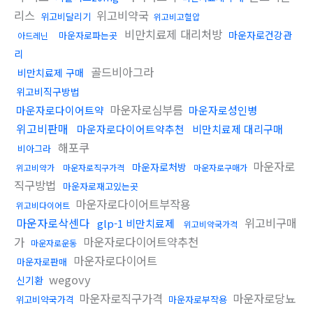
리스
위고비약국
위고비달리기
위고비고혈압
비만치료제 대리처방
마운자로건강관
마운자로파는곳
아드레닌
리
골드비아그라
비만치료제 구매
위고비직구방법
마운자로심부름
마운자로다이어트약
마운자로성인병
위고비판매
마운자로다이어트약추천
비만치료제 대리구매
해포쿠
비아그라
마운자로
마운자로처방
위고비약가
마운자로직구가격
마운자로구매가
직구방법
마운자로재고있는곳
마운자로다이어트부작용
위고비다이어트
마운자로삭센다
위고비구매
glp-1 비만치료제
위고비약국가격
가
마운자로다이어트약추천
마운자로운동
마운자로다이어트
마운자로판매
wegovy
신기환
마운자로직구가격
마운자로당뇨
위고비약국가격
마운자로부작용