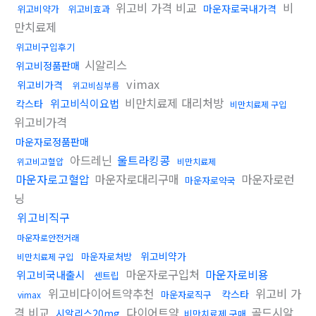
위고비 가격 비교
비
마운자로국내가격
위고비약가
위고비효과
만치료제
위고비구입후기
시알리스
위고비정품판매
vimax
위고비가격
위고비심부름
비만치료제 대리처방
위고비식이요법
칵스타
비만치료제 구입
위고비가격
마운자로정품판매
아드레닌
울트라킹콩
위고비고혈압
비만치료제
마운자로고혈압
마운자로대리구매
마운자로런
마운자로약국
닝
위고비직구
마운자로안전거래
위고비약가
마운자로처방
비만치료제 구입
마운자로구입처
마운자로비용
위고비국내출시
센트립
위고비다이어트약추천
위고비 가
칵스타
마운자로직구
vimax
격 비교
다이어트약
골드시알
시알리스20mg
비만치료제 구매