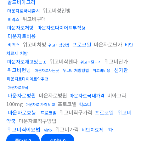
골드비아그라
위고비성인병
마운자로국내출시
위고비구매
비맥스
마운자로처방
마운자로다이어트부작용
마운자로비용
위고비처방
프로코밀
마운자로단가
비맥스
비만
위고비성인병
치료제 처방
위고비삭센다
위고비단가
마운자로재고있는곳
위고비달리기
위고비런닝
신기환
위고비처방방법
마운자로사는곳
위고비비용
마운자로다이어트약추천
마운자로약국
마운자로병원
마운자로병원
비아그라
마운자로국내가격
100mg
프로코밀
칵스타
마운자로 가격 비교
마운자로효능
위고비직구가격
프로코밀
위고비
프로코밀
약국
마운자로직구방법
위고비식이요법
위고비가격
비만치료제 구매
vinix
좋아요
0
싫어요
0