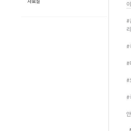
자료실
#
#
#
#
【