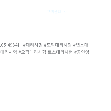
품갤러리
온라인문의
고객센터
오시는길
165-4934】 #대리시험 #토익대리시험 #텝스대
텝스대리시험 #오픽대리시험 토스대리시험 #공인영