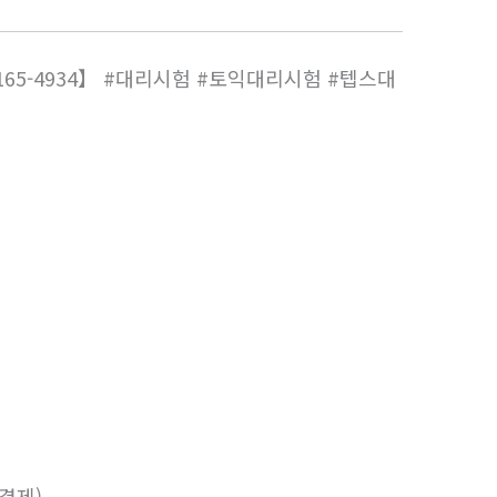
165-4934】 #대리시험 #토익대리시험 #텝스대
후결제)