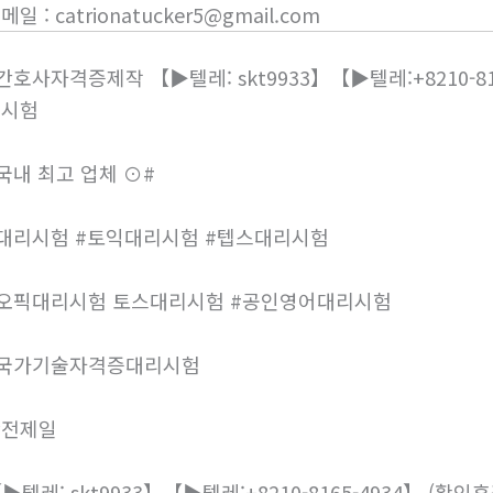
이메일
:
catrionatucker5@gmail.com
간호사자격증제작 【▶텔레: skt9933】【▶텔레:+8210-8
리시험
국내 최고 업체 ⊙#
대리시험 #토익대리시험 #텝스대리시험
오픽대리시험 토스대리시험 #공인영어대리시험
#국가기술자격증대리시험
안전제일
▶텔레: skt9933】【▶텔레:+8210-8165-4934】 (확인