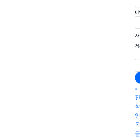
비
사
첨
«
진
학