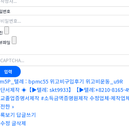
밀번호
진
부파일
m5P_텔레 : bpmc55 위고비구입후기 위고비운동_u9R
단서제작 ◈【▶텔레: skt9933】【▶텔레:+8210-816
교졸업증명서제작 #소득금액증명원제작 수정업체-제작업체-
안전한
»
목록보기
답글쓰기
글수정
글삭제