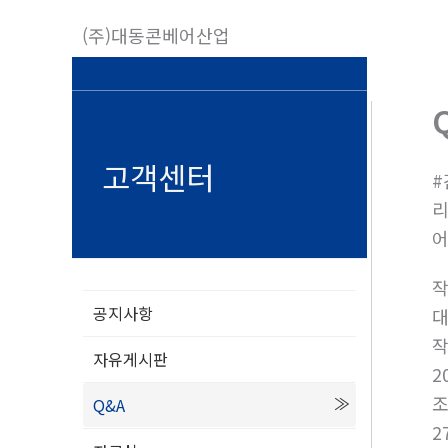
콘
(주)대동콘베어산업
텐
츠
로
건
너
고객센터
#
뛰
리
기
공지사항
대
자유게시판
2
Q&A
2