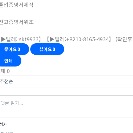
#졸업증명서제작
#잔고증명서위조
▶텔레: skt9933】【▶텔레:+8210-8165-4934】 (확인
좋아요
0
싫어요
0
인쇄
전체
0
성자