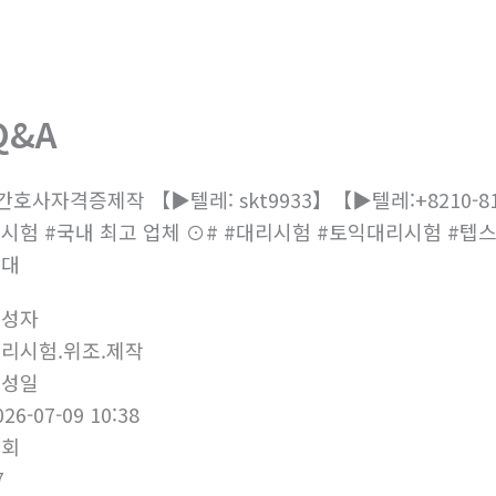
회사소개
제품소개
부
Q&A
간호사자격증제작 【▶텔레: skt9933】【▶텔레:+8210-8
시험 #국내 최고 업체 ⊙# #대리시험 #토익대리시험 #
어대
작성자
리시험.위조.제작
작성일
026-07-09 10:38
조회
7