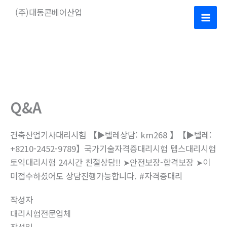
콘
(주)대동콘베어산업
텐
Mai
츠
로
Men
건
너
뛰
기
Q&A
건축산업기사대리시험 【▶텔레상담: km268 】【▶텔레:
+8210-2452-9789】국가기술자격증대리시험 텝스대리시험
토익대리시험 24시간 친절상담!! ➤안전보장-합격보장 ➤이
미접수하셨어도 상담진행가능합니다. #자격증대리
작성자
대리시험전문업체