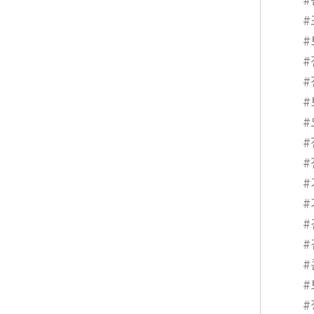
#
#
#
#
#
#