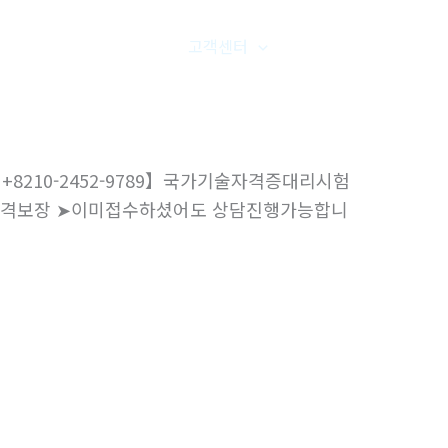
품갤러리
온라인문의
고객센터
오시는길
8210-2452-9789】국가기술자격증대리시험
-합격보장 ➤이미접수하셨어도 상담진행가능합니