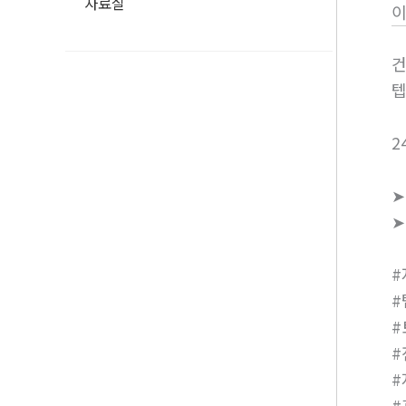
자료실
건
2
➤
➤
#
#
#
#
#
#