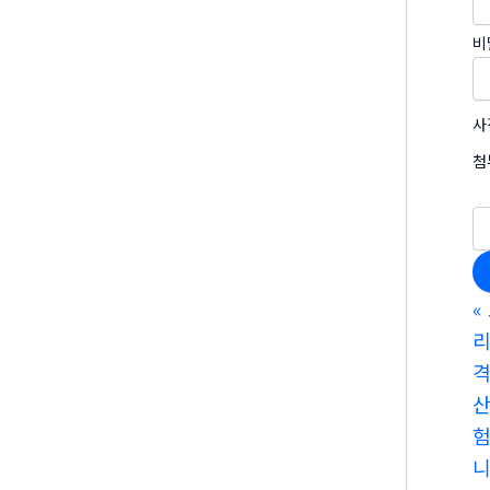
비
사
첨
«
리
산
험
니