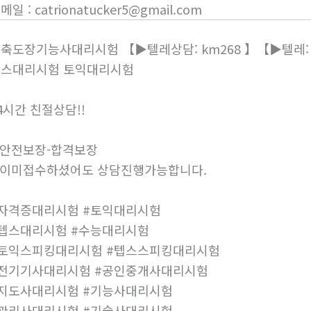
이메일
:
catrionatucker5@gmail.com
축도장기능사대리시험 【▶텔레상담: km268 】【▶텔레: +
텝스대리시험 토익대리시험
4시간 친절상담!!
안전보장-합격보장
이미접수하셨어도 상담진행가능합니다.
자격증대리시험 #토익대리시험
텝스대리시험 #수능대리시험
토익스피킹대리시험 #텝스스피킹대리시험
전기기사대리시험 #공인중개사대리시험
지도사대리시험 #기능사대리시험
관리사대리시험 #기술사대리시험