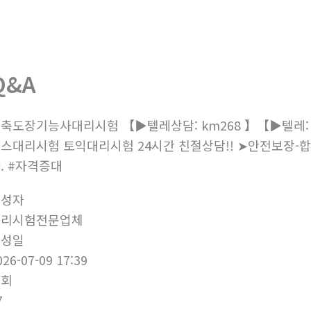
회사소개
제품소개
부
Q&A
축도장기능사대리시험 【▶텔레상담: km268 】【▶텔레: +
스대리시험 토익대리시험 24시간 친절상담!! ➤안전보장
. #자격증대
작성자
대리시험전문업체
작성일
026-07-09 17:39
조회
7