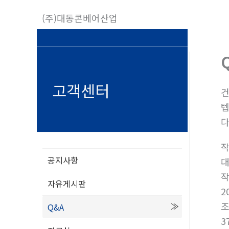
콘
(주)대동콘베어산업
텐
츠
로
건
너
고객센터
건
뛰
텝
기
다
공지사항
자유게시판
2
Q&A
3