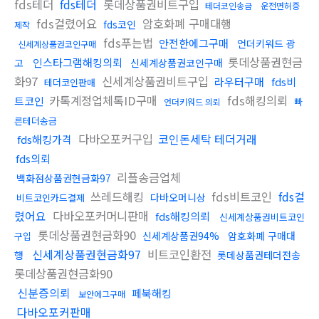
fds테더
fds테더
롯데상품권비트구입
테더코인송금
운전면허증
fds걸렸어요
암호화폐 구매대행
fds코인
제작
fds푸는법
안전한에그구매
언더키워드 광
신세계상품권코인구매
롯데상품권현금
인스타그램해킹의뢰
고
신세계상품권코인구매
화97
신세계상품권비트구입
라우터구매
fds비
테더코인판매
카톡계정업체톡ID구매
fds해킹의뢰
트코인
빠
언더키워드 의뢰
른테더송금
다바오포커구입
코인돈세탁 테더거래
fds해킹가격
fds의뢰
리플송금업체
백화점상품권현금화97
쓰레드해킹
fds비트코인
fds걸
다바오머니상
비트코인카드결제
렸어요
다바오포커머니판매
fds해킹의뢰
신세계상품권비트코인
롯데상품권현금화90
신세계상품권94%
암호화폐 구매대
구입
신세계상품권현금화97
비트코인환전
행
롯데상품권테더전송
롯데상품권현금화90
신분증의뢰
페북해킹
보안에그구매
다바오포커판매