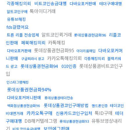
각종해킹의뢰
비트코인송금대행
다바오포커판매
테더구매대행
톡아이디거래
알트코인구매
유튜브해킹
fds걸렸어요
알트코인퀵거래
리플코
트론 리플 전송업체
롯데상품권현금화96
카톡해킹
인판매
페북해킹의뢰
롯데상품권현금화95
다바오포커머
다바오포커판매
이더리움매입
카카오톡해킹의뢰
니판매
각종해킹의뢰
블랙키워
구글찌라시 광고
롯데상품권비트코인구
롯데상품권현금화94
010인증
드 광고
입
인스타그램해킹
롯데상품권현금화94%
다바오포커머니판매
롯데상품권테더전송
롯데상품권코인구매방법
테더코인
백화점상품권현금화96
핸드폰인증
카카오톡구매
톡ID구매
신용카드코인구입처
테더
비대면거래
DB해커텔레그램
유튜브영상내리
구매대행
롯데상품권현금화93
기
보안에그판매
비트코인송금대행