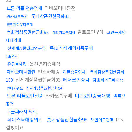
26
다바오머니환전
트론 리플 전송업체
롯데상품권현금화91
카카오톡해킹
안전한라우터구매
알트코인구매
백화점상품권현금화92
코인돈세탁
해외카톡구입처
테더거래
톡ID거래 해외카톡구매
신세계상품권코인구입
fds의뢰
운전면허증제작
유튜브해킹
인스타해킹
다바오머니환전
리플송금업체
백화점상품권현금화
신세계상품권현금화93
테더코인송금
100
암호화폐구매대행
신세계상품권현금화94
언더키워드
트론 리플코인전송
카카오톡구매
비트코인송금대행
유튜브
공격
구글찌라시 의뢰
페이스북해킹의뢰
롯데상품권현금화98
fds
보안에그판매
걸렸어요