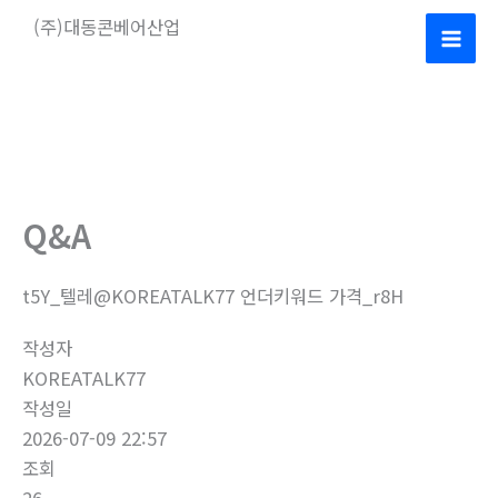
콘
(주)대동콘베어산업
텐
Mai
츠
로
Men
건
너
뛰
기
Q&A
t5Y_텔레@KOREATALK77 언더키워드 가격_r8H
작성자
KOREATALK77
작성일
2026-07-09 22:57
조회