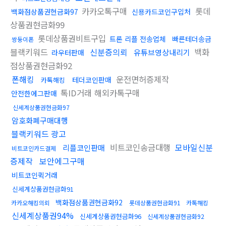
카카오톡구매
롯데
백화점상품권현금화97
신용카드코인구입처
상품권현금화99
롯데상품권비트구입
트론 리플 전송업체
빠른테더송금
쌍둥이폰
블랙키워드
신분증의뢰
백화
유튜브영상내리기
라우터판매
점상품권현금화92
폰해킹
운전면허증제작
테더코인판매
카톡해킹
톡ID거래 해외카톡구매
안전한에그판매
신세계상품권현금화97
암호화폐구매대행
블랙키워드 광고
비트코인송금대행
모바일신분
리플코인판매
비트코인카드결제
증제작
보안에그구매
비트코인퀵거래
신세계상품권현금화91
백화점상품권현금화92
카카오해킹의뢰
롯데상품권현금화91
카톡해킹
신세계상품권94%
신세계상품권현금화96
신세계상품권현금화92