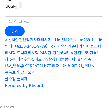
첨부파일
«
산업안전산업기사대리시험 【▶텔레상담: km268 】【▶
텔레: +8210-2452-9789】국가기술자격증대리시험 텝스대
리시험 토익대리시험 24시간 친절상담!! ➤안전보장-합격보
장 ➤이미접수하셨어도 상담진행가능합니다. #자격증
t6V_텔레@KOREATALK77 테더구매 테더판매_f9U
»
목록보기
답글쓰기
글수정
글삭제
Powered by KBoard
이용약관