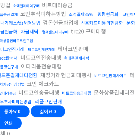
는방법
비트대리송금
소액결제테더구매
코인추적피하는방법
횡령현금화
소액결제85%
플송금업체
코인이
검돈현금화업체
문
내거래소fds해결방법
신용카드미동의현금화
trc20 구매대행
자금세탁
자금현금화
컬쳐랜드테더구매
화상품권비트코인구입
테더코인판매
테더코인직거래
비트코인개인거래
비트코인전송대행
sdc판매처
휴대폰결제세탁
이더리움전송대행
플코인구매
재정거래현금화대행사
테
핸드폰결제테더전환
비트코인판매사이트
코인 체크카드
치자금믹싱방법
비트코인송금대행
문화상품권테더전
비트코인송금대행
인대리송금
리플코인판매
무조사피하는방법
좋아요
0
싫어요
0
인쇄
전체
0