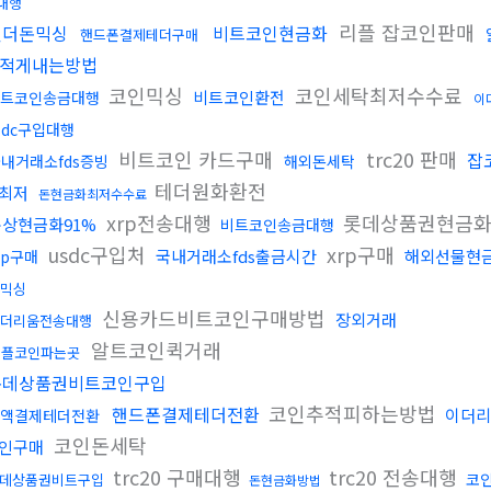
대행
리플 잡코인판매
언더돈믹싱
비트코인현금화
핸드폰결제테더구매
적게내는방법
코인믹싱
코인세탁최저수수료
비트코인환전
트코인송금대행
이
sdc구입대행
비트코인 카드구매
trc20 판매
잡
내거래소fds증빙
해외돈세탁
테더원화환전
최저
돈현금화최저수수료
xrp전송대행
롯데상품권현금화
문상현금화91%
비트코인송금대행
usdc구입처
xrp구매
국내거래소fds출금시간
해외선물현
rp구매
믹싱
신용카드비트코인구매방법
장외거래
더리움전송대행
알트코인퀵거래
리플코인파는곳
롯데상품권비트코인구입
코인추적피하는방법
핸드폰결제테더전환
이더리
액결제테더전환
코인돈세탁
인구매
trc20 구매대행
trc20 전송대행
코
데상품권비트구입
돈현금화방법