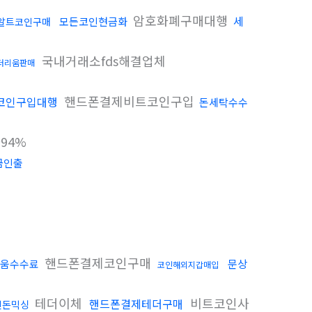
암호화폐구매대행
세
모든코인현금화
알트코인구매
국내거래소fds해결업체
더리움판매
핸드폰결제비트코인구입
코인구입대행
돈세탁수수
94%
금인출
핸드폰결제코인구매
움수수료
문상
코인해외지갑매입
테더이체
비트코인사
핸드폰결제테더구매
인돈믹싱