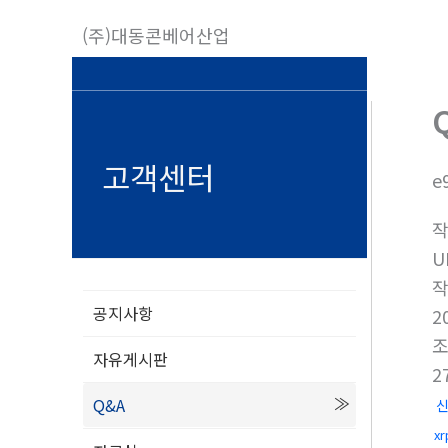
콘
(주)대동콘베어산업
텐
츠
로
건
너
고객센터
e
뛰
기
U
공지사항
2
자유게시판
2
Q&A
x