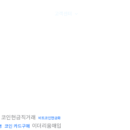
품갤러리
온라인문의
고객센터
오시는길
코인현금직거래
비트코인현금화
이더리움매입
코인 카드구매
행