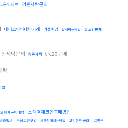
검돈세탁문의
dc구입대행
리
테더코인비대면거래
리플매입
잡코인판매
탈세하는방법
돈세탁문의
trc20구매
핑돈세탁
세탁
방법
소액결제코인구매방법
암호화폐구매대행
문상코인구입
코인돈현금화
코인구
송금업체
세금적게내는방법