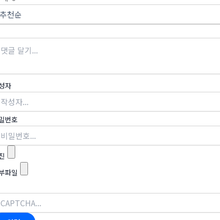
성자
밀번호
진
부파일