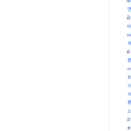
매
금
비
u
국
료
x
핑
이
소
코
롯