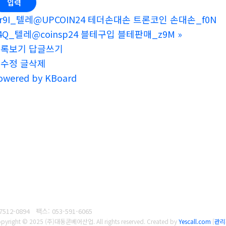
r9I_텔레@UPCOIN24 테더손대손 트론코인 손대손_f0N
4Q_텔레@coinsp24 블테구입 블테판매_z9M
»
목록보기
답글쓰기
글수정
글삭제
owered by KBoard
7512-0894
팩스: 053-591-6065
pyright © 2025 (주)대동콘베어산업. All rights reserved.
Created by
Yescall.com
[
관리