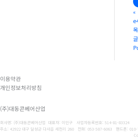
«
e
P
이용약관
개인정보처리방침
(주)대동콘베어산업
회사명: (주)대동콘베어산업 대표자: 이인구
사업자등록번호: 514-81-83324
주소: 42922 대구 달성군 다사읍 세천리 260
전화: 053-587-6063
핸드폰: 010-
Co