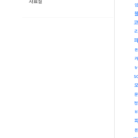
자료실
돈
t
s
문
정