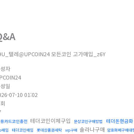
회사소개
제품소개
부
Q&A
9U_텔레@UPCOIN24 모든코인 고가매입_z6Y
작성자
PCOIN24
작성일
026-07-10 01:02
조회
7
테더코인이체구입
테더돈현금화
신용카드코인충전
문상코인구매방법
솔라나구매
rp매입
테더코인매입
롯데상품권세탁
암호화폐구매대
xrp구매