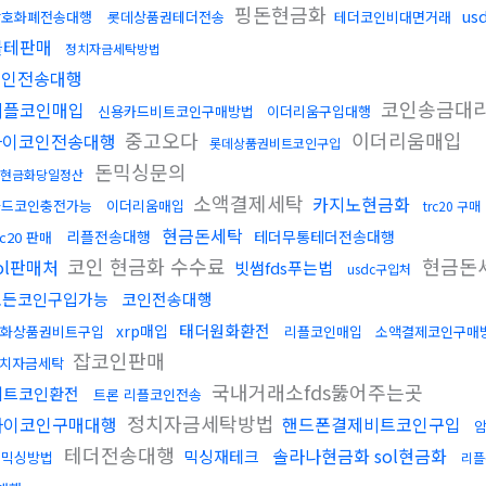
핑돈현금화
us
암호화폐전송대행
롯데상품권테더전송
테더코인비대면거래
블테판매
정치자금세탁방법
코인전송대행
코인송금대
리플코인매입
신용카드비트코인구매방법
이더리움구입대행
중고오다
이더리움매입
파이코인전송대행
롯데상품권비트코인구입
돈믹싱문의
현금화당일정산
소액결제세탁
카지노현금화
카드코인충전가능
이더리움매입
trc20 구매
현금돈세탁
리플전송대행
테더무통테더전송대행
rc20 판매
코인 현금화 수수료
현금돈
ol판매처
빗썸fds푸는법
usdc구입처
모든코인구입가능
코인전송대행
태더원화환전
xrp매입
화상품권비트구입
리플코인매입
소액결제코인구매
잡코인판매
치자금세탁
국내거래소fds뚫어주는곳
비트코인환전
트론 리플코인전송
정치자금세탁방법
파이코인구매대행
핸드폰결제비트코인구입
테더전송대행
솔라나현금화 sol현금화
믹싱재테크
돈믹싱방법
리플