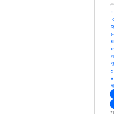
리
국
문
u
리
정
코
세