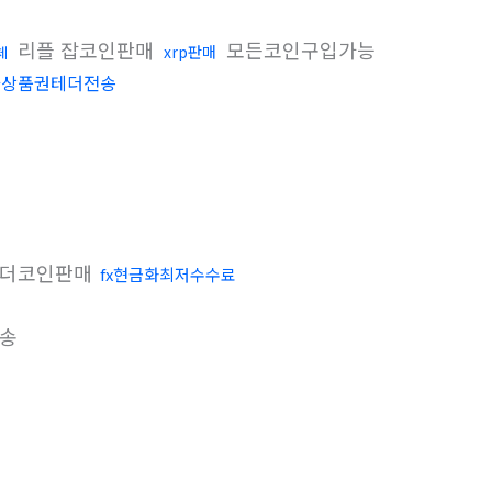
리플 잡코인판매
모든코인구입가능
xrp판매
체
화상품권테더전송
더코인판매
fx현금화최저수수료
송