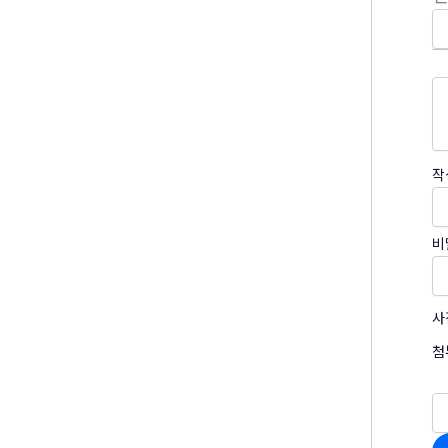
작
비
사
첨