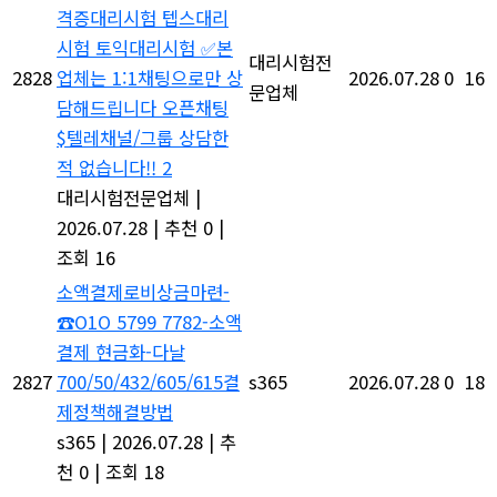
시험 토익대리시험
본
대리시험전
2828
업체는 1:1채팅으로만 상
2026.07.28
0
16
문업체
담해드립니다 오픈채팅
$텔레채널/그룹 상담한
적 없습니다!! 2
대리시험전문업체
|
2026.07.28
|
추천 0
|
조회 16
소액결제로비상금마련-
O1O 5799 7782-소
액결제 현금화-다날
2827
700/50/432/605/615결
s365
2026.07.28
0
18
제정책해결방법
s365
|
2026.07.28
|
추
천 0
|
조회 18
n2R_텔래