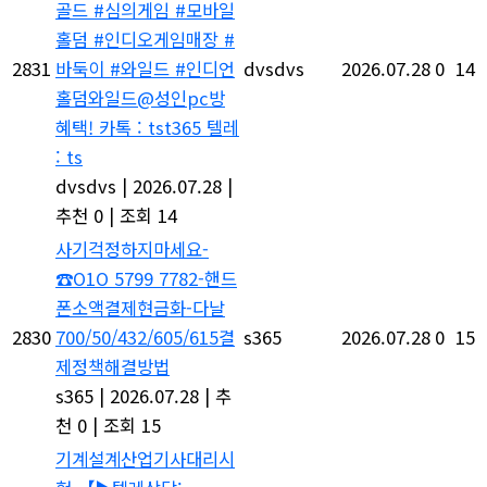
게임 #모바일홀덤 #인디
오게임매장 #바둑이 #와
2831
dvsdvs
2026.07.28
0
14
일드 #인디언홀덤와일드
@성인pc방 혜택! 카톡 :
tst365 텔레 : ts
dvsdvs
|
2026.07.28
|
추천 0
|
조회 14
사기걱정하지마세요-
O1O 5799 7782-핸드폰
소액결제현금화-다날
2830
700/50/432/605/615결
s365
2026.07.28
0
15
제정책해결방법
s365
|
2026.07.28
|
추
천 0
|
조회 15
기계설계산업기사대리시
험 【
텔레상담: