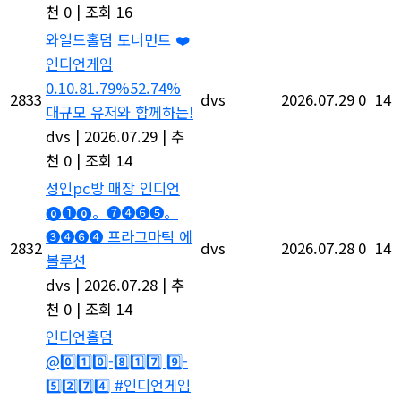
천 0
|
조회 16
와일드홀덤 토너먼트
인디언게임
0.10.81.79%52.74%
2833
dvs
2026.07.29
0
14
대규모 유저와 함께하는!
dvs
|
2026.07.29
|
추
천 0
|
조회 14
성인pc방 매장 인디언
⓿❶⓿。❼❹❻❺。
❸❹❻❹ 프라그마틱 에
2832
dvs
2026.07.28
0
14
볼루션
dvs
|
2026.07.28
|
추
천 0
|
조회 14
인디언홀덤 @
-
-
#인디언게임골드 #심의