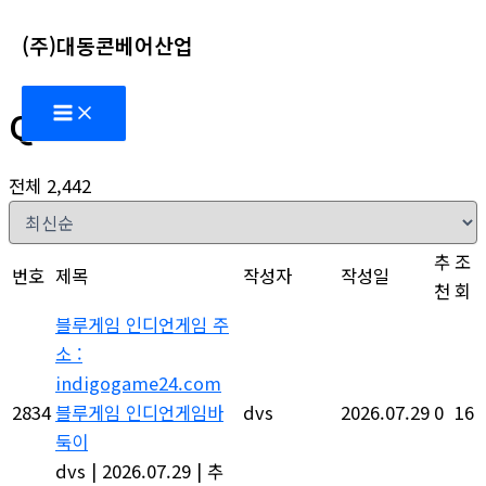
콘
(주)대동콘베어산업
텐
츠
Main
로
Q&A
Menu
건
너
전체 2,442
뛰
기
추
조
번호
제목
작성자
작성일
천
회
블루게임 인디언게임 주
소 :
indigogame24.com
2834
블루게임 인디언게임바
dvs
2026.07.29
0
16
둑이
dvs
|
2026.07.29
|
추