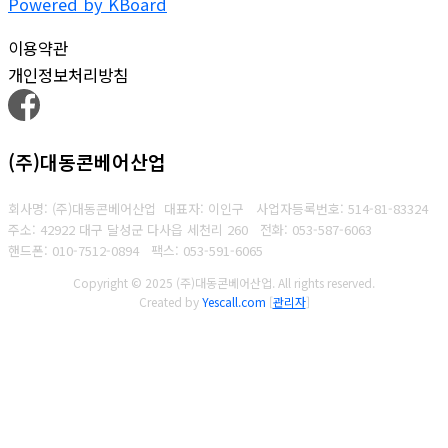
이용약관
개인정보처리방침
(주)대동콘베어산업
회사명: (주)대동콘베어산업 대표자: 이인구
사업자등록번호: 514-81-83324
주소: 42922 대구 달성군 다사읍 세천리 260
전화: 053-587-6063
핸드폰: 010-7512-0894
팩스: 053-591-6065
Copyright © 2025 (주)대동콘베어산업. All rights reserved.
Created by
Yescall.com
[
관리자
]