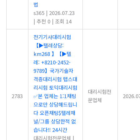
법
s365
|
2026.07.23
|
추천 0
|
조회 14
전기기사대리시험
【▶텔레상담:
km268 】【▶텔
레: +8210-2452-
9789】국가기술자
격증대리시험 텝스대
리시험 토익대리시험
대리시험전
2783
✅본 업체는 1:1채팅
2026.0
문업체
으로만 상담해드립니
다 오픈채팅$텔레채
널/그룹 상담한적 없
습니다!! 24시간
대리시험전문업체
|