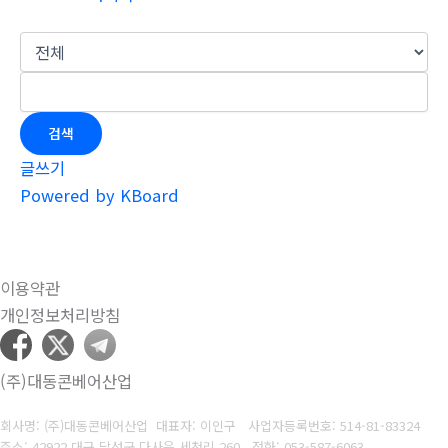
검색
글쓰기
Powered by KBoard
이용약관
개인정보처리방침
(주)대동콘베어산업
회사명: (주)대동콘베어산업 대표자: 이인구
사업자등록번호: 514-81-83324
주소: 42922 대구 달성군 다사읍 세천리 260
전화: 053-587-6063