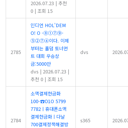
2026.07.23
|
추천
0
|
조회 15
인디언 HOL'DEM
O! O -⑧①⑦⑨-
⑤②⑦④이다. 이제
부터는 홀덤 토너먼
2785
dvs
2026.0
트 대회 우승상
금:5000만
dvs
|
2026.07.23
|
추천 0
|
조회 15
소액결제현금화
100-☎O1O 5799
7782ㅣ휴대폰소액
결제현금화ㅣ다날
2784
s365
2026.0
700결제정책해결방