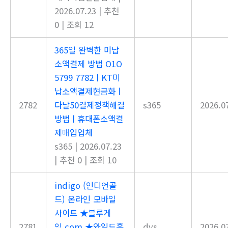
2026.07.23
|
추천
0
|
조회 12
365일 완벽한 미납
소액결제 방법 O1O
5799 7782ㅣKT미
납소액결제현금화ㅣ
2782
다날50결제정책해결
s365
2026.0
방법ㅣ휴대폰소액결
제매입업체
s365
|
2026.07.23
|
추천 0
|
조회 10
indigo (인디언골
드) 온라인 모바일
사이트 ★블루게
2781
임.com ★와일드홀
dvs
2026.0