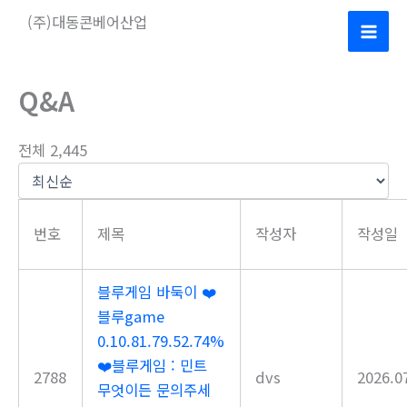
콘
(주)대동콘베어산업
텐
Mai
츠
로
Men
Q&A
건
너
전체 2,445
뛰
기
번호
제목
작성자
작성일
블루게임 바둑이 ❤️
블루game
0.10.81.79.52.74%
❤️블루게임 : 민트
2788
dvs
2026.0
무엇이든 문의주세