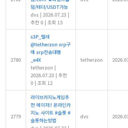
덤/테더/USDT가능
dvs
|
2026.07.23
|
추천 0
|
조회 15
s3P_텔레
@tetherzon xrp구
매 xrp전송대행
2780
_e4X
tetherzon
2026.0
tetherzon
|
2026.07.23
|
추천
0
|
조회 12
라이브카지노게임추
천 메이저!! 온라인카
지노 사이트 #슬롯 #
2779
dvs
2026.0
슬롯하는방법