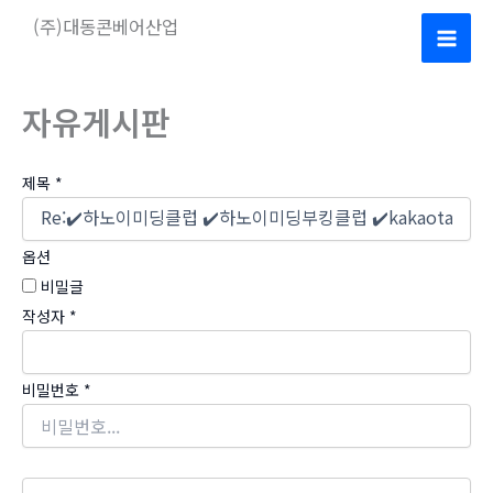
콘
(주)대동콘베어산업
텐
Mai
츠
로
Men
자유게시판
건
너
제목
*
뛰
기
옵션
비밀글
작성자
*
비밀번호
*