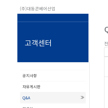
콘
(주)대동콘베어산업
텐
츠
로
건
너
고객센터
전
뛰
기
공지사항
자유게시판
Q&A