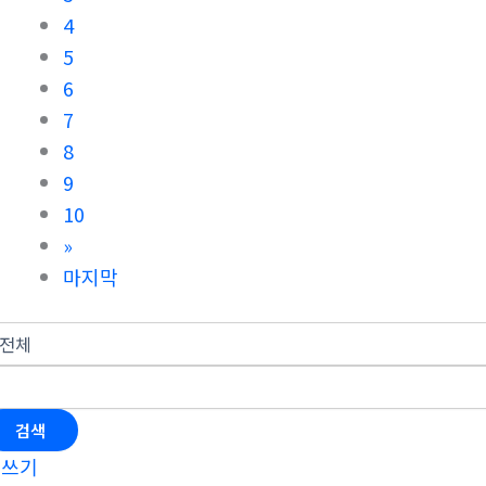
4
5
6
7
8
9
10
»
마지막
검색
글쓰기