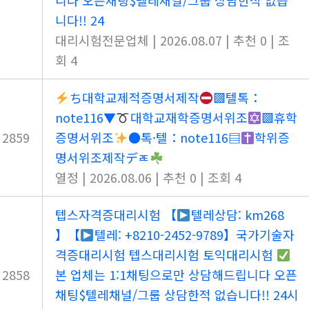
니다 오픈채팅$텔레채널/그룹 상담한적 없습
니다!! 24
대리시험전문업체
|
2026.08.07
|
추천 0
|
조
회 4
ち대학교제적증명서제작
▩텔­톡：
note116▼
대학교재학증명서위조
▩휴학
2859
증명서위조
●톡·텔：note116▤
학위증
명서위조제작デㄾ
열정
|
2026.08.06
|
추천 0
|
조회 4
텝스자격증대리시험 【
텔레상담: km268
】【
텔레: +8210-2452-9789】국가기술자
격증대리시험 텝스대리시험 토익대리시험
2858
본 업체는 1:1채팅으로만 상담해드립니다 오픈
채팅$텔레채널/그룹 상담한적 없습니다!! 24시