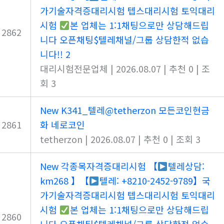
가기술자격증대리시험 텝스대리시험 토익대리
시험
본 업체는 1:1채팅으로만 상담해드립
2862
니다 오픈채팅$텔레채널/그룹 상담한적 없습
니다!! 2
대리시험전문업체
|
2026.08.07
|
추천 0
|
조
회 3
New
K341_텔레@tetherzon 모든코인현금
2861
화 네로코인
tetherzon
|
2026.08.07
|
추천 0
|
조회 3
New
각종목자격증대리시험 【
텔레상담:
km268 】【
텔레: +8210-2452-9789】국
가기술자격증대리시험 텝스대리시험 토익대리
시험
본 업체는 1:1채팅으로만 상담해드립
2860