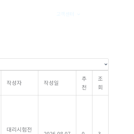
품갤러리
온라인문의
고객센터
오시는길
추
조
작성자
작성일
천
회
대리시험전
2026.08.07
0
3