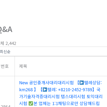
회사소개
제품소개
부
Q&A
체 2,442
번호
제목
New
공인중개사대리대리시험 【
텔레상담:
km268 】【
텔레: +8210-2452-9789】국
가기술자격증대리시험 텝스대리시험 토익대리
시험
본 업체는 1:1채팅으로만 상담해드립
2864