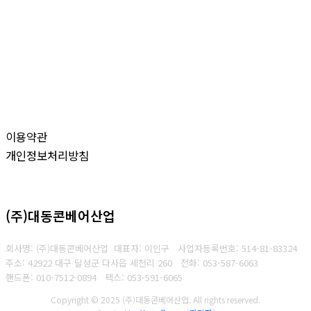
이용약관
개인정보처리방침
(주)대동콘베어산업
회사명: (주)대동콘베어산업 대표자: 이인구
사업자등록번호: 514-81-83324
주소: 42922 대구 달성군 다사읍 세천리 260
전화: 053-587-6063
핸드폰: 010-7512-0894
팩스: 053-591-6065
Copyright © 2025 (주)대동콘베어산업. All rights reserved.