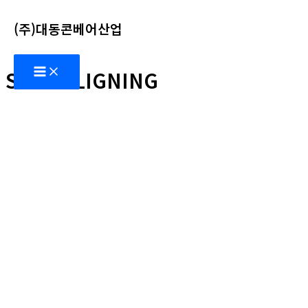
콘
(주)대동콘베어산업
텐
츠
Main
로
SELF-ALIGNING
Menu
건
너
뛰
기