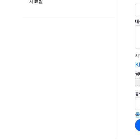
자료실
내
사
K
썸
통