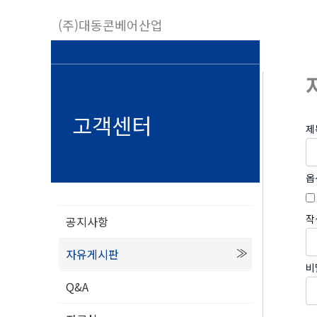
콘
(주)대동콘베어산업
텐
츠
로
건
너
고객센터
제
뛰
기
옵
작
공지사항
자유게시판
비
Q&A