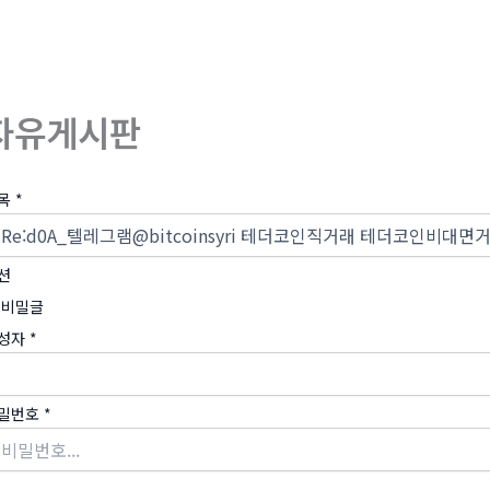
회사소개
제품소개
부
자유게시판
목
*
션
비밀글
성자
*
밀번호
*